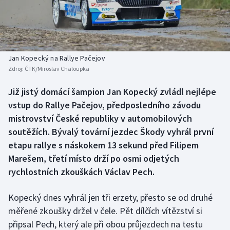
Baseball a softbal
Soutěže
Basketbal
Historické návraty
Biatlon
Aplikace ČT sport
Jan Kopecký na Rallye Pačejov
Zdroj:
ČTK/Miroslav Chaloupka
Boby a skeleton
AZ kvíz
Již jistý domácí šampion Jan Kopecký zvládl nejlépe
vstup do Rallye Pačejov, předposledního závodu
Box
mistrovství České republiky v automobilových
Curling
soutěžích. Bývalý tovární jezdec Škody vyhrál první
etapu rallye s náskokem 13 sekund před Filipem
Dostihy
Marešem, třetí místo drží po osmi odjetých
rychlostních zkouškách Václav Pech.
Florbal
Kopecký dnes vyhrál jen tři erzety, přesto se od druhé
Futsal
měřené zkoušky držel v čele. Pět dílčích vítězství si
připsal Pech, který ale při obou průjezdech na testu
Golf