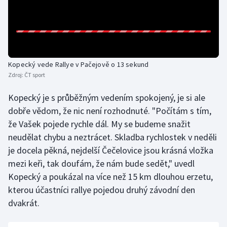
Olympijské hry
Parasport
Plavání
Kopecký vede Rallye v Pačejově o 13 sekund
Zdroj:
ČT sport
Plážový volejbal
Kopecký je s průběžným vedením spokojený, je si ale
dobře vědom, že nic není rozhodnuté. "Počítám s tím,
Ragby
že Vašek pojede rychle dál. My se budeme snažit
neudělat chybu a neztrácet. Skladba rychlostek v neděli
Rychlobruslení
je docela pěkná, nejdelší Čečelovice jsou krásná vložka
Rychlostní kanoistika
mezi keři, tak doufám, že nám bude sedět," uvedl
Kopecký a poukázal na více než 15 km dlouhou erzetu,
Short track
kterou účastníci rallye pojedou druhý závodní den
dvakrát.
Sportovní střelba