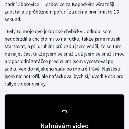
Zadní Zborovice - Leskovice za Kopeckým výrazněji
zaostal a v průběžném pořadí ztrácí na první místo 16
Gymnastika
sekund.
Házená
"Byly to moje dvě jezdecké chybičky. Jednou jsem
nedobrzdil a chcíplo mi to na ručku, takže jsme museli
Jezdectví
startovat, a při druhém průjezdu jsem věděl, že se tam
dá najet čas, takže jsem se snažil, až jsem se snažil moc
Judo
a v poslední zatáčce před cílem jsem vycestoval po
zadku ven do nějakého sadu po mokré trávě. Naštěstí
Krasobruslení
jsem nic netrefil, ale nafackoval bych si," uvedl Pech pro
Lezení
rallye videonovinky.
Lyže a snowboard
Moderní pětiboj
Motorsport
Nahrávám video