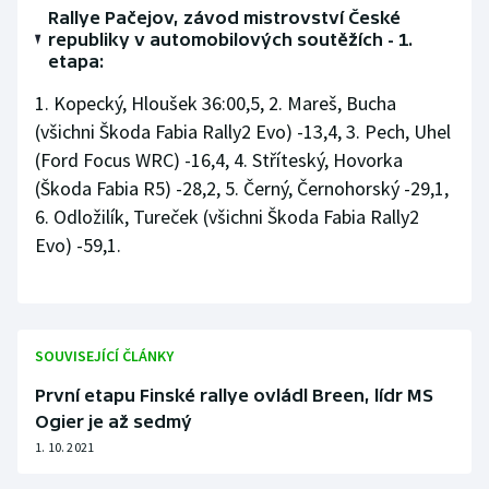
Stolní tenis
Rallye Pačejov, závod mistrovství České
republiky v automobilových soutěžích - 1.
etapa:
Triatlon
1. Kopecký, Hloušek 36:00,5, 2. Mareš, Bucha
Veslování
(všichni Škoda Fabia Rally2 Evo) -13,4, 3. Pech, Uhel
(Ford Focus WRC) -16,4, 4. Stříteský, Hovorka
Vodní slalom
(Škoda Fabia R5) -28,2, 5. Černý, Černohorský -29,1,
6. Odložilík, Tureček (všichni Škoda Fabia Rally2
Volejbal
Evo) -59,1.
Ostatní
SOUVISEJÍCÍ ČLÁNKY
První etapu Finské rallye ovládl Breen, lídr MS
Ogier je až sedmý
1. 10. 2021