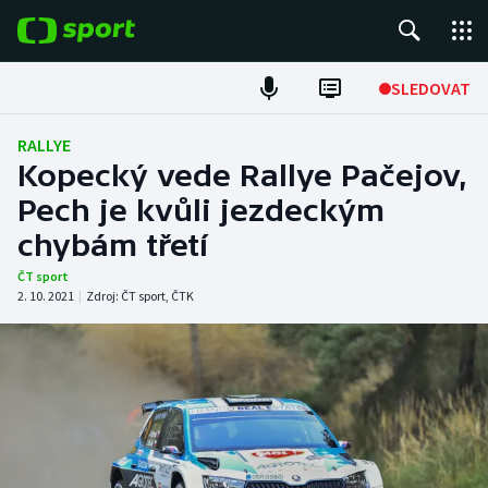
POPULÁRNÍ
SLEDOVAT
Fotbal
RALLYE
Kopecký vede Rallye Pačejov,
Hokej
Pech je kvůli jezdeckým
chybám třetí
Tenis
ČT sport
Atletika
2. 10. 2021
|
Zdroj:
ČT sport
,
ČTK
Cyklistika
DALŠÍ SPORTY
Americký fotbal
NEPŘEHLÉDNĚTE