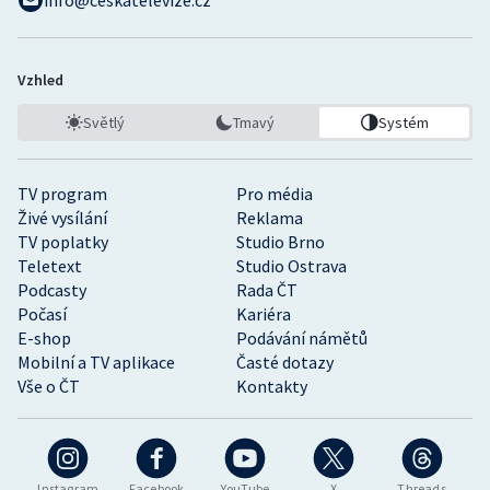
info@ceskatelevize.cz
Vzhled
Světlý
Tmavý
Systém
TV program
Pro média
Živé vysílání
Reklama
TV poplatky
Studio Brno
Teletext
Studio Ostrava
Podcasty
Rada ČT
Počasí
Kariéra
E-shop
Podávání námětů
Mobilní a TV aplikace
Časté dotazy
Vše o ČT
Kontakty
Instagram
Facebook
YouTube
X
Threads