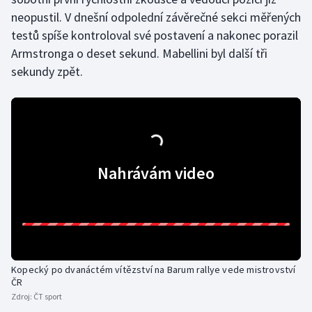
neopustil. V dnešní odpolední závěrečné sekci měřených
Gymnastika
testů spíše kontroloval své postavení a nakonec porazil
Armstronga o deset sekund. Mabellini byl další tři
Házená
sekundy zpět.
Jezdectví
Judo
Krasobruslení
Nahrávám video
Lezení
Lyže a snowboard
Moderní pětiboj
Kopecký po dvanáctém vítězství na Barum rallye vede mistrovství
ČR
Zdroj:
ČT sport
Motorsport