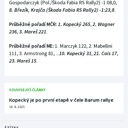
Gospodarczyk (Pol./Škoda Fabia RS Rally2) -1:08,0,
8. Březík, Krajča (Škoda Fabia RS Rally2) -1:23,8
.
Průběžné pořadí MČR:
1. Kopecký 265
,
2. Wagner
236
,
3. Mareš 221
.
Průběžné pořadí ME:
1. Marczyk 122, 2. Mabellini
111, 3. Armstrong 81, ...
10. Kopecký 31
,
21. Cais 17
,
23. Mareš 15
.
SOUVISEJÍCÍ ČLÁNKY
Kopecký je po první etapě v čele Barum rallye
16. 8. 2025
ŠTÍTKY