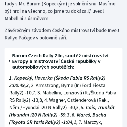
tady s Mr. Barum (Kopeckým) je splnění snu. Musíme
být hrdí na všechno, co jsme tu dokázali," uvedl
Mabellini s úsměvem.
Závěrečným závodem českého mistrovství bude Invelt
Rallye Pačejov v polovině září.
Barum Czech Rally Zlín, soutěž mistrovství
Evropy a mistrovství České republiky v
automobilových soutěžích:
1. Kopecký, Hovorka (Škoda Fabia RS Rally2)
2:00:49,3
, 2. Armstrong, Byrne (Ir./Ford Fiesta
Rally2) -10,7, 3. Mabellini, Lenziová (It./Škoda Fabia
RS Rally2) -13,8, 4. Wagner, Ostlenderová (Rak.,
Něm./Hyundai i20 N Rally2) -30,3,
5. Cais, Trunkát
(Hyundai i20 N Rally2) -59,3
,
6. Mareš, Bucha
(Toyota GR Yaris Rally2) -1:04,1
, 7. Marczyk,