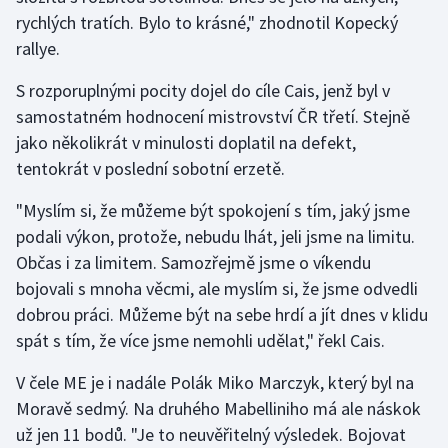
Stolní tenis
rychlých tratích. Bylo to krásné," zhodnotil Kopecký
rallye.
Triatlon
S rozporuplnými pocity dojel do cíle Cais, jenž byl v
Veslování
samostatném hodnocení mistrovství ČR třetí. Stejně
jako několikrát v minulosti doplatil na defekt,
Vodní slalom
tentokrát v poslední sobotní erzetě.
Volejbal
"Myslím si, že můžeme být spokojení s tím, jaký jsme
podali výkon, protože, nebudu lhát, jeli jsme na limitu.
Ostatní
Občas i za limitem. Samozřejmě jsme o víkendu
bojovali s mnoha věcmi, ale myslím si, že jsme odvedli
dobrou práci. Můžeme být na sebe hrdí a jít dnes v klidu
spát s tím, že více jsme nemohli udělat," řekl Cais.
V čele ME je i nadále Polák Miko Marczyk, který byl na
Moravě sedmý. Na druhého Mabelliniho má ale náskok
už jen 11 bodů. "Je to neuvěřitelný výsledek. Bojovat