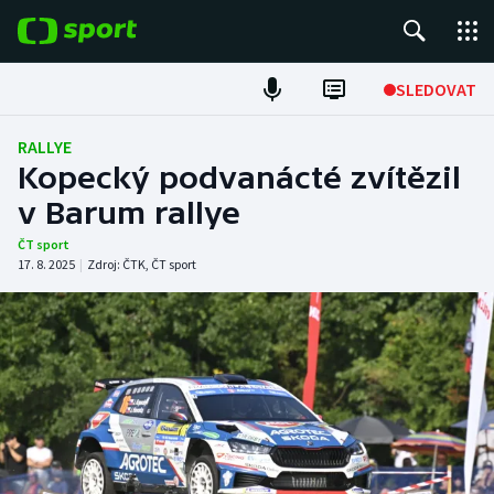
POPULÁRNÍ
SLEDOVAT
Fotbal
RALLYE
Kopecký podvanácté zvítězil
Hokej
v Barum rallye
Tenis
ČT sport
17. 8. 2025
|
Zdroj:
ČTK
,
ČT sport
Atletika
Cyklistika
DALŠÍ SPORTY
Americký fotbal
NEPŘEHLÉDNĚTE