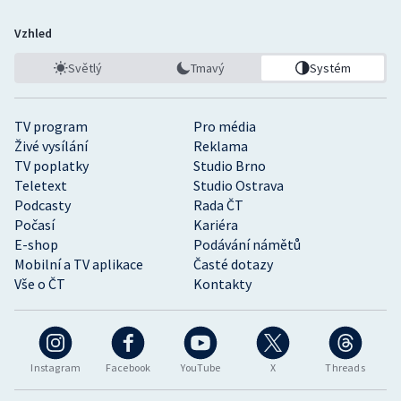
Vzhled
Světlý
Tmavý
Systém
TV program
Pro média
Živé vysílání
Reklama
TV poplatky
Studio Brno
Teletext
Studio Ostrava
Podcasty
Rada ČT
Počasí
Kariéra
E-shop
Podávání námětů
Mobilní a TV aplikace
Časté dotazy
Vše o ČT
Kontakty
Instagram
Facebook
YouTube
X
Threads