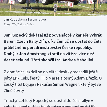
Baseball a softbal
Soutěže
Basketbal
Historické návraty
Jan Kopecký na Barum rallye
Zdroj:
ČTK/Dalibor Glück
Biatlon
Aplikace ČT sport
Jan Kopecký dokázal už podvanácté v kariéře vyhrát
Boby a skeleton
AZ kvíz
Barum Czech Rally Zlín, díky čemuž se dostal do čela
průběžného pořadí mistrovství České republiky.
Box
Druhý Ir Jon Armstrong ztratil na vítěze více než
deset sekund. Třetí skončil Ital Andrea Mabellini.
Curling
Z domácích jezdců se do elitní desítky prosadili ještě
Dostihy
pátý Erik Cais, šestý Filip Mareš a osmý Adam Březík. O
Florbal
český titul bojuje i Rakušan Simon Wagner, který byl ve
Zlíně čtvrtý.
Futsal
Třiačtyřicetiletý Kopecký se dostal do čela rallye v
sobotní první rychlostní zkoušce a vedoucí pozici již
Golf