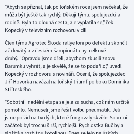
"Abych se přiznal, tak po loňském roce jsem nečekal, že
Olympijské hry
můžu být ještě tak rychlý. Děkuji týmu, spolujezdci a
rodině. Byla to dlouhá cesta, ale vyplatila se," řekl
Parasport
Kopecký v televizním rozhovoru v cíli.
Plavání
Člen týmu Agrotec Škoda rallye loni po defektu skončil
až devátý a v českém šampionátu byl celkově
Plážový volejbal
druhý. "Opravdu jsme dřeli, abychom zkusili znovu
Barumku vyhrát, a je skvělé, že se to podařilo," uvedl
Ragby
Kopecký v rozhovoru s novináři. Ocenil, že spolujezdec
Rychlobruslení
Jiří Hovorka navázal na loňský triumf po boku Dominika
Stříteského.
Rychlostní kanoistika
"Sobotní i nedělní etapa se jela za sucha, což nám určitě
pomohlo. Nemuseli jsme řešit volbu pneumatik. Jeli
Short track
jsme pořád na tvrdých, které fungovaly skvěle. Sobotní
Sportovní střelba
začátek byl trochu širší, rychlejší. Rychlostka Buč byla
složitá s rozbitou šotolinou. Dnes se jelo na úzkých,