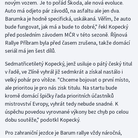
novým vozem. Je to pořád Škoda, ale nová evoluce.
Auto má odjeto pár závodů, na asfaltu ale jen dva.
Gymnastika
Barumka je hodně specifická, uskákaná. Věřím, že auto
bude fungovat, jak má a bude to dobré," řekl Kopecký
Házená
před posledním závodem MČR v této sezoně. Říjnová
Rallye Příbram byla před časem zrušena, takže domácí
Jezdectví
seriál má jen šest dílů.
Judo
Sedmatřicetiletý Kopecký, jenž usiluje o pátý český titul
v řadě, ve Zlíně vyhrál již sedmkrát a získal nastálo i
Krasobruslení
velký pohár pro vítěze. "Chceme bojovat o první místo,
ale prioritou je pro nás zisk titulu. Na startu bude
Lezení
kromě domácí špičky řada prioritních účastníků
Lyže a snowboard
mistrovství Evropy, vyhrát tedy nebude snadné. K
úspěchu povedou vyrovnané výkony bez chyb po celou
Moderní pětiboj
dobu soutěže," podotkl Kopecký.
Pro zahraniční jezdce je Barum rallye vždy náročná,
Motorsport