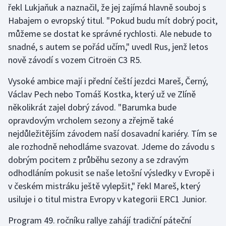
řekl Lukjaňuk a naznačil, že jej zajímá hlavně souboj s
Stolní tenis
Habajem o evropský titul. "Pokud budu mít dobrý pocit,
Triatlon
můžeme se dostat ke správné rychlosti. Ale nebude to
snadné, s autem se pořád učím," uvedl Rus, jenž letos
Veslování
nově závodí s vozem Citroën C3 R5.
Vodní slalom
Vysoké ambice mají i přední čeští jezdci Mareš, Černý,
Václav Pech nebo Tomáš Kostka, který už ve Zlíně
Volejbal
několikrát zajel dobrý závod. "Barumka bude
opravdovým vrcholem sezony a zřejmě také
Ostatní
nejdůležitějším závodem naší dosavadní kariéry. Tím se
ale rozhodně nehodláme svazovat. Jdeme do závodu s
dobrým pocitem z průběhu sezony a se zdravým
odhodláním pokusit se naše letošní výsledky v Evropě i
v českém mistráku ještě vylepšit," řekl Mareš, který
usiluje i o titul mistra Evropy v kategorii ERC1 Junior.
Program 49. ročníku rallye zahájí tradiční páteční