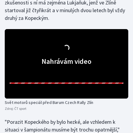
zkušenosti s ní má zejména Lukjaňuk, jenž ve Zlíně
Olympijské hry
startoval již čtyřikrát a v minulých dvou letech byl vždy
druhý za Kopeckým.
Parasport
Plavání
Plážový volejbal
Nahrávám video
Ragby
Rychlobruslení
Rychlostní kanoistika
Svět motorů speciál před Barum Czech Rally Zlín
Short track
Zdroj:
ČT sport
"Porazit Kopeckého by bylo hezké, ale vzhledem k
Sportovní střelba
situaci v šampionátu musíme být trochu opatrnější,"