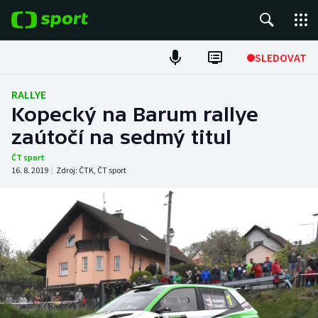
POPULÁRNÍ
SLEDOVAT
Fotbal
RALLYE
Kopecký na Barum rallye
Hokej
zaútočí na sedmý titul
Tenis
ČT sport
16. 8. 2019
|
Zdroj:
ČTK
,
ČT sport
Atletika
Cyklistika
DALŠÍ SPORTY
Americký fotbal
NEPŘEHLÉDNĚTE