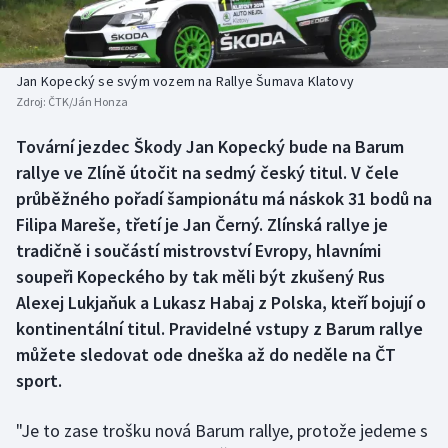
Baseball a softbal
Soutěže
Basketbal
Historické návraty
Jan Kopecký se svým vozem na Rallye Šumava Klatovy
Zdroj:
ČTK/Ján Honza
Biatlon
Aplikace ČT sport
Tovární jezdec Škody Jan Kopecký bude na Barum
Boby a skeleton
AZ kvíz
rallye ve Zlíně útočit na sedmý český titul. V čele
průběžného pořadí šampionátu má náskok 31 bodů na
Box
Filipa Mareše, třetí je Jan Černý. Zlínská rallye je
tradičně i součástí mistrovství Evropy, hlavními
Curling
soupeři Kopeckého by tak měli být zkušený Rus
Alexej Lukjaňuk a Lukasz Habaj z Polska, kteří bojují o
Dostihy
kontinentální titul. Pravidelné vstupy z Barum rallye
Florbal
můžete sledovat ode dneška až do neděle na ČT
sport.
Futsal
"Je to zase trošku nová Barum rallye, protože jedeme s
Golf