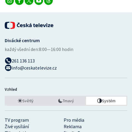
Divácké centrum
každý všední den:
8:00—16:00 hodin
261 136 113
info@ceskatelevize.cz
Vzhled
Světlý
Tmavý
Systém
TV program
Pro média
Živé vysílání
Reklama