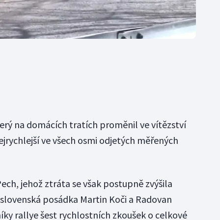
erý na domácích tratích proměnil ve vítězství
nejrychlejší ve všech osmi odjetých měřených
ech, jehož ztráta se však postupně zvýšila
je slovenská posádka Martin Koči a Radovan
íky rallye šest rychlostních zkoušek o celkové