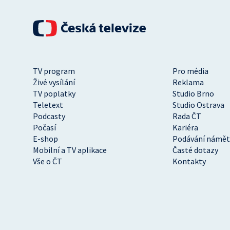
TV program
Pro média
Živé vysílání
Reklama
TV poplatky
Studio Brno
Teletext
Studio Ostrava
Podcasty
Rada ČT
Počasí
Kariéra
E-shop
Podávání námět
Mobilní a TV aplikace
Časté dotazy
Vše o ČT
Kontakty