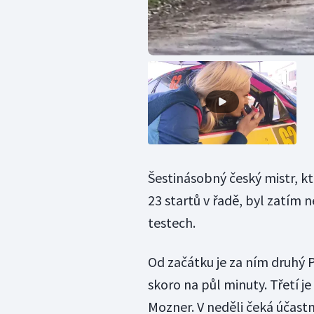
Šestinásobný český mistr, kt
23 startů v řadě, byl zatím 
testech.
Od začátku je za ním druhý P
skoro na půl minuty. Třetí 
Mozner. V neděli čeká účastn