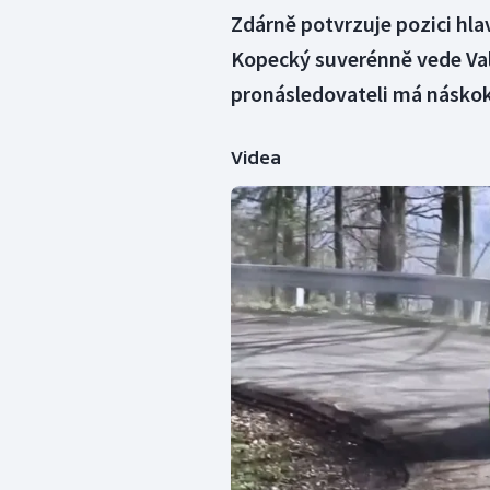
Zdárně potvrzuje pozici hla
Kopecký suverénně vede Vala
pronásledovateli má náskok 
Videa