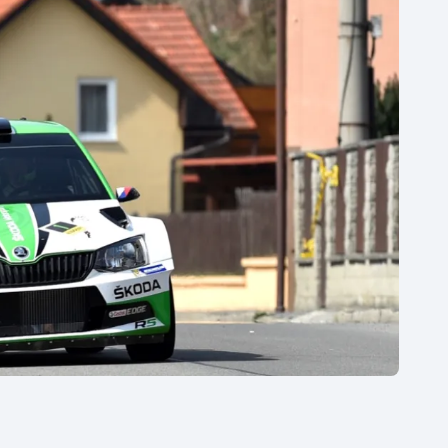
Moderní pětiboj
Triatlon
Motorsport
Veslování
Olympijské hry
Vodní slalom
Parasport
Volejbal
Plavání
Ostatní
Plážový volejbal