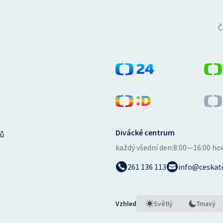
Č
Divácké centrum
ů
každý všední den:
8:00—16:00 ho
261 136 113
info@ceskate
Vzhled
Světlý
Tmavý