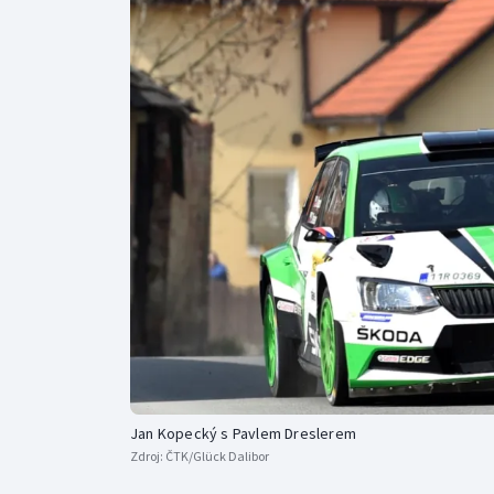
Curling
Dostihy
Florbal
Futsal
Golf
Gymnastika
Jan Kopecký s Pavlem Dreslerem
Zdroj:
ČTK/Glück Dalibor