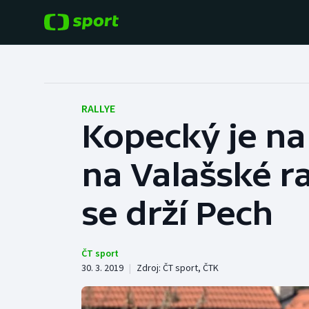
POPULÁRNÍ
DALŠÍ SPORTY
Fotbal
Americký fotbal
RALLYE
Kopecký je na 
Hokej
Baseball a softbal
na Valašské r
Tenis
Basketbal
Atletika
se drží Pech
Biatlon
Cyklistika
Boby a skeleton
ČT sport
30. 3. 2019
|
Zdroj:
ČT sport
,
ČTK
Box