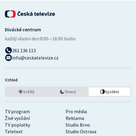
Divácké centrum
každý všední den:
8:00—16:00 hodin
261 136 113
info@ceskatelevize.cz
Vzhled
Světlý
Tmavý
Systém
TV program
Pro média
Živé vysílání
Reklama
TV poplatky
Studio Brno
Teletext
Studio Ostrava