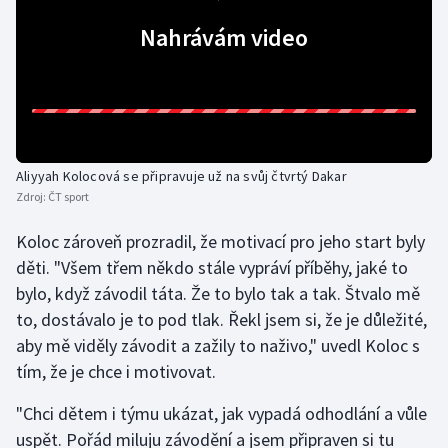
Olympijské hry
Nahrávám video
Parasport
Plavání
Plážový volejbal
Aliyyah Kolocová se připravuje už na svůj čtvrtý Dakar
Zdroj:
ČT sport
Ragby
Koloc zároveň prozradil, že motivací pro jeho start byly
děti. "Všem třem někdo stále vypráví příběhy, jaké to
Rychlobruslení
bylo, když závodil táta. Že to bylo tak a tak. Štvalo mě
to, dostávalo je to pod tlak. Řekl jsem si, že je důležité,
Rychlostní kanoistika
aby mě viděly závodit a zažily to naživo," uvedl Koloc s
Short track
tím, že je chce i motivovat.
"Chci dětem i týmu ukázat, jak vypadá odhodlání a vůle
Sportovní střelba
uspět. Pořád miluju závodění a jsem připraven si tu