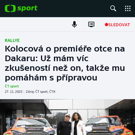
POPULÁRNÍ
SLEDOVAT
Fotbal
RALLYE
Kolocová o premiéře otce na
Hokej
Dakaru: Už mám víc
zkušeností než on, takže mu
Tenis
pomáhám s přípravou
Atletika
ČT sport
27. 11. 2025
|
Zdroj:
ČT sport
,
ČTK
Cyklistika
DALŠÍ SPORTY
Americký fotbal
NEPŘEHLÉDNĚTE