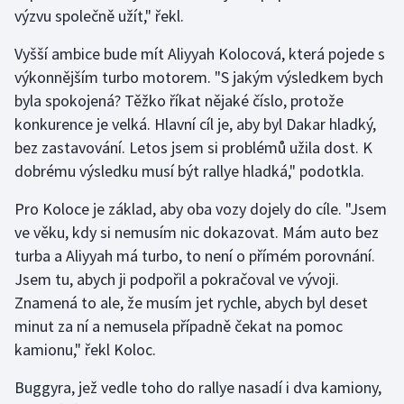
Stolní tenis
výzvu společně užít," řekl.
Vyšší ambice bude mít Aliyyah Kolocová, která pojede s
Triatlon
výkonnějším turbo motorem. "S jakým výsledkem bych
byla spokojená? Těžko říkat nějaké číslo, protože
Veslování
konkurence je velká. Hlavní cíl je, aby byl Dakar hladký,
Vodní slalom
bez zastavování. Letos jsem si problémů užila dost. K
dobrému výsledku musí být rallye hladká," podotkla.
Volejbal
Pro Koloce je základ, aby oba vozy dojely do cíle. "Jsem
Ostatní
ve věku, kdy si nemusím nic dokazovat. Mám auto bez
turba a Aliyyah má turbo, to není o přímém porovnání.
Jsem tu, abych ji podpořil a pokračoval ve vývoji.
Znamená to ale, že musím jet rychle, abych byl deset
minut za ní a nemusela případně čekat na pomoc
kamionu," řekl Koloc.
Buggyra, jež vedle toho do rallye nasadí i dva kamiony,