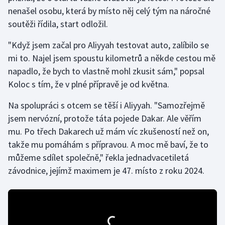
nenašel osobu, která by místo něj celý tým na náročné
soutěži řídila, start odložil.
Gymnastika
"Když jsem začal pro Aliyyah testovat auto, zalíbilo se
Házená
mi to. Najel jsem spoustu kilometrů a někde cestou mě
napadlo, že bych to vlastně mohl zkusit sám," popsal
Jezdectví
Koloc s tím, že v plné přípravě je od května.
Judo
Na spolupráci s otcem se těší i Aliyyah. "Samozřejmě
jsem nervózní, protože táta pojede Dakar. Ale věřím
Krasobruslení
mu. Po třech Dakarech už mám víc zkušeností než on,
takže mu pomáhám s přípravou. A moc mě baví, že to
Lezení
můžeme sdílet společně," řekla jednadvacetiletá
Lyže a snowboard
závodnice, jejímž maximem je 47. místo z roku 2024.
Moderní pětiboj
Motorsport