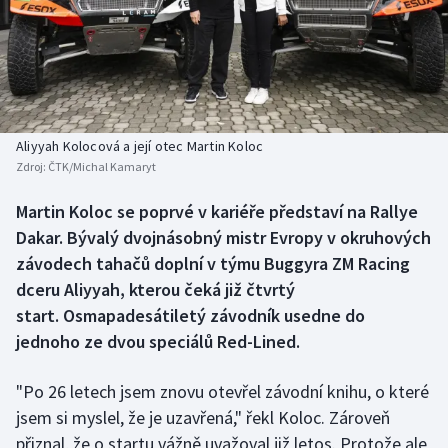
Baseball a softbal
Soutěže
Basketbal
Historické návraty
Biatlon
Aplikace ČT sport
Aliyyah Kolocová a její otec Martin Koloc
Boby a skeleton
AZ kvíz
Zdroj:
ČTK/Michal Kamaryt
Box
Martin Koloc se poprvé v kariéře představí na Rallye
Dakar. Bývalý dvojnásobný mistr Evropy v okruhových
Curling
závodech tahačů doplní v týmu Buggyra ZM Racing
dceru Aliyyah, kterou čeká již čtvrtý
Dostihy
start. Osmapadesátiletý závodník usedne do
jednoho ze dvou speciálů Red-Lined.
Florbal
"Po 26 letech jsem znovu otevřel závodní knihu, o které
Futsal
jsem si myslel, že je uzavřená," řekl Koloc. Zároveň
přiznal, že o startu vážně uvažoval již letos. Protože ale
Golf