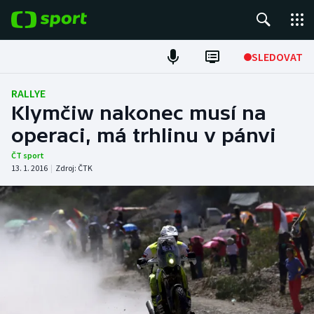
POPULÁRNÍ
SLEDOVAT
Fotbal
RALLYE
Klymčiw nakonec musí na
Hokej
operaci, má trhlinu v pánvi
Tenis
ČT sport
13. 1. 2016
|
Zdroj:
ČTK
Atletika
Cyklistika
DALŠÍ SPORTY
Americký fotbal
NEPŘEHLÉDNĚTE