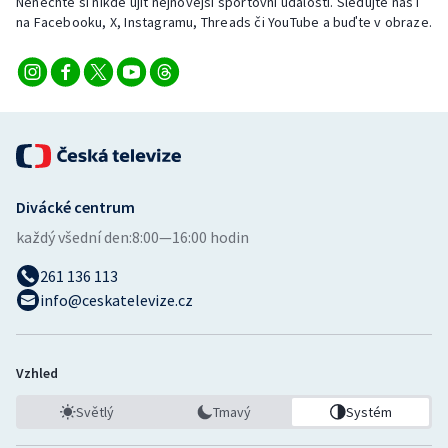
Nenechte si nikde ujít nejnovější sportovní události. Sledujte nás i
na Facebooku, X, Instagramu, Threads či YouTube a buďte v obraze.
Divácké centrum
každý všední den:
8:00—16:00 hodin
261 136 113
info@ceskatelevize.cz
Vzhled
Světlý
Tmavý
Systém