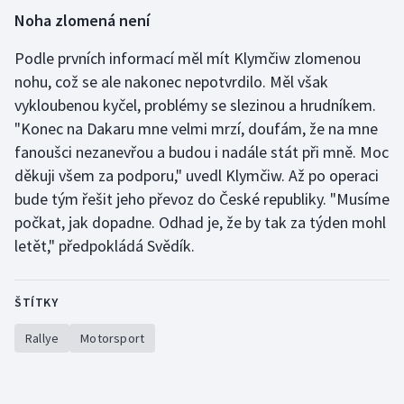
Stolní tenis
Noha zlomená není
Triatlon
Podle prvních informací měl mít Klymčiw zlomenou
nohu, což se ale nakonec nepotvrdilo. Měl však
Veslování
vykloubenou kyčel, problémy se slezinou a hrudníkem.
"Konec na Dakaru mne velmi mrzí, doufám, že na mne
Vodní slalom
fanoušci nezanevřou a budou i nadále stát při mně. Moc
děkuji všem za podporu," uvedl Klymčiw. Až po operaci
Volejbal
bude tým řešit jeho převoz do České republiky. "Musíme
počkat, jak dopadne. Odhad je, že by tak za týden mohl
Ostatní
letět," předpokládá Svědík.
ŠTÍTKY
Rallye
Motorsport