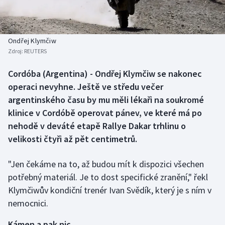
Baseball a softbal
Soutěže
Basketbal
Historické návraty
Ondřej Klymčiw
Zdroj:
REUTERS
Biatlon
Aplikace ČT sport
Cordóba (Argentina) - Ondřej Klymčiw se nakonec
Boby a skeleton
AZ kvíz
operaci nevyhne. Ještě ve středu večer
argentinského času by mu měli lékaři na soukromé
Box
klinice v Cordóbě operovat pánev, ve které má po
nehodě v deváté etapě Rallye Dakar trhlinu o
Curling
velikosti čtyři až pět centimetrů.
Dostihy
"Jen čekáme na to, až budou mít k dispozici všechen
Florbal
potřebný materiál. Je to dost specifické zranění," řekl
Klymčiwův kondiční trenér Ivan Svědík, který je s ním v
Futsal
nemocnici.
Kámen a pak nic
Golf