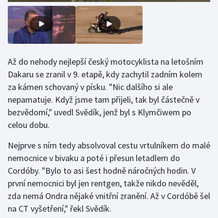
Olympijské hry
Parasport
Až do nehody nejlepší český motocyklista na letošním
Plavání
Dakaru se zranil v 9. etapě, kdy zachytil zadním kolem
Plážový volejbal
za kámen schovaný v písku. "Nic dalšího si ale
nepamatuje. Když jsme tam přijeli, tak byl částečně v
Ragby
bezvědomí," uvedl Svědík, jenž byl s Klymčiwem po
celou dobu.
Rychlobruslení
Nejprve s ním tedy absolvoval cestu vrtulníkem do malé
Rychlostní kanoistika
nemocnice v bivaku a poté i přesun letadlem do
Cordóby. "Bylo to asi šest hodně náročných hodin. V
Short track
první nemocnici byl jen rentgen, takže nikdo nevěděl,
zda nemá Ondra nějaké vnitřní zranění. Až v Cordóbě šel
Sportovní střelba
na CT vyšetření," řekl Svědík.