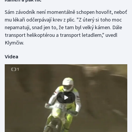
Sám závodník není momentálně schopen hovořit, neboť
Gymnastika
mu lékaři odčerpávají krev z plic. "Z úterý si toho moc
nepamatuji, snad jen to, že tam byl velký kámen. Dále
Házená
transport helikoptérou a transport letadlem," uvedl
Jezdectví
Klymčiw.
Judo
Videa
Krasobruslení
Lezení
Lyže a snowboard
Moderní pětiboj
Motorsport