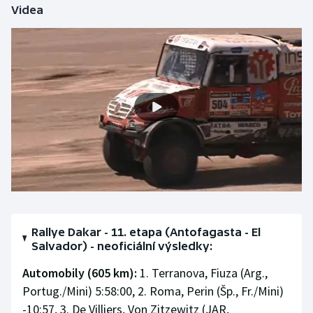
Videa
Olympijské hry
Parasport
Plavání
Plážový volejbal
Ragby
Rychlobruslení
Rychlostní kanoistika
Rallye Dakar - 11. etapa (Antofagasta - El
Salvador) - neoficiální výsledky:
Short track
Automobily (605 km):
1. Terranova, Fiuza (Arg.,
Sportovní střelba
Portug./Mini) 5:58:00, 2. Roma, Perin (Šp., Fr./Mini)
-10:57, 3. De Villiers, Von Zitzewitz (JAR,