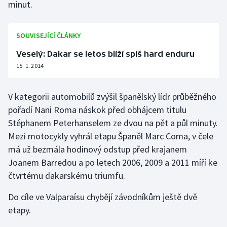
minut.
Gymnastika
SOUVISEJÍCÍ ČLÁNKY
Házená
Veselý: Dakar se letos blíží spíš hard enduru
15. 1. 2014
Jezdectví
V kategorii automobilů zvýšil španělský lídr průběžného
Judo
pořadí Nani Roma náskok před obhájcem titulu
Krasobruslení
Stéphanem Peterhanselem ze dvou na pět a půl minuty.
Mezi motocykly vyhrál etapu Španěl Marc Coma, v čele
Lezení
má už bezmála hodinový odstup před krajanem
Joanem Barredou a po letech 2006, 2009 a 2011 míří ke
Lyže a snowboard
čtvrtému dakarskému triumfu.
Moderní pětiboj
Do cíle ve Valparaísu chybějí závodníkům ještě dvě
etapy.
Motorsport