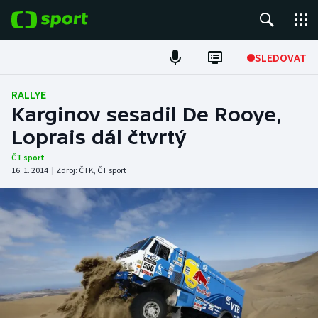
POPULÁRNÍ
SLEDOVAT
Fotbal
RALLYE
Karginov sesadil De Rooye,
Hokej
Loprais dál čtvrtý
Tenis
ČT sport
16. 1. 2014
|
Zdroj:
ČTK
,
ČT sport
Atletika
Cyklistika
DALŠÍ SPORTY
Americký fotbal
NEPŘEHLÉDNĚTE