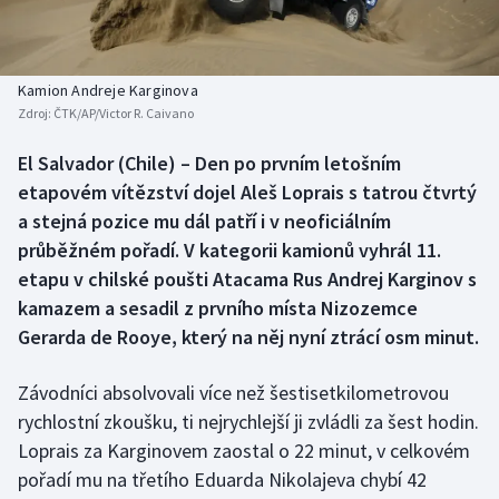
Baseball a softbal
Soutěže
Basketbal
Historické návraty
Kamion Andreje Karginova
Zdroj:
ČTK/AP/Victor R. Caivano
Biatlon
Aplikace ČT sport
El Salvador (Chile) – Den po prvním letošním
Boby a skeleton
AZ kvíz
etapovém vítězství dojel Aleš Loprais s tatrou čtvrtý
a stejná pozice mu dál patří i v neoficiálním
Box
průběžném pořadí. V kategorii kamionů vyhrál 11.
etapu v chilské poušti Atacama Rus Andrej Karginov s
Curling
kamazem a sesadil z prvního místa Nizozemce
Gerarda de Rooye, který na něj nyní ztrácí osm minut.
Dostihy
Florbal
Závodníci absolvovali více než šestisetkilometrovou
rychlostní zkoušku, ti nejrychlejší ji zvládli za šest hodin.
Futsal
Loprais za Karginovem zaostal o 22 minut, v celkovém
pořadí mu na třetího Eduarda Nikolajeva chybí 42
Golf