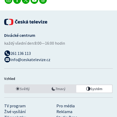
Divácké centrum
každý všední den:
8:00—16:00 hodin
261 136 113
info@ceskatelevize.cz
Vzhled
Světlý
Tmavý
Systém
TV program
Pro média
Živé vysílání
Reklama