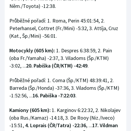
Stolní tenis
Něm./Toyota) -12:38.
Triatlon
Průběžné pořadí: 1. Roma, Perin 45:01:54, 2.
Peterhansel, Cottret (Fr./Mini) -5:32, 3. Attíja, Cruz
Veslování
(Kat., Šp./Mini) -56:01.
Vodní slalom
Motocykly (605 km):
1. Despres 6:38:59, 2. Pain
(oba Fr./Yamaha) -2:37, 3. Viladoms (Šp./KTM)
Volejbal
-3:02, ...
20. Pabiška (ČR/KTM) -42:49
.
Ostatní
Průběžné pořadí: 1. Coma (Šp./KTM) 48:39:41, 2.
Barreda (Šp./Honda) -37:36, 3. Viladoms (Šp./KTM)
-1:52:56, ...
16. Pabiška -7:22:03
.
Kamiony (605 km):
1. Karginov 6:22:32, 2. Nikolajev
(oba Rus./Kamaz) -14:18, 3. De Rooy (Niz./Iveco)
-15:51,
4. Loprais (ČR/Tatra) -22:36,
...
17. Vildman