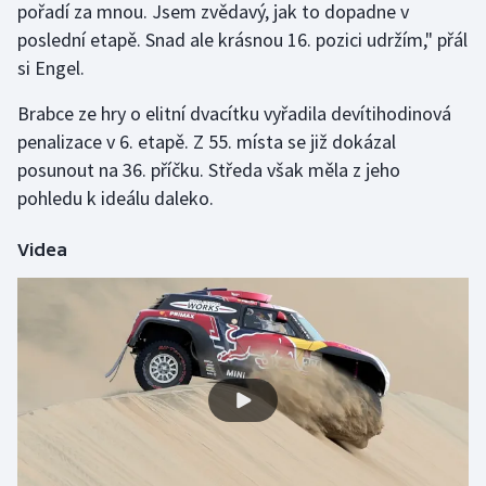
pořadí za mnou. Jsem zvědavý, jak to dopadne v
Stolní tenis
poslední etapě. Snad ale krásnou 16. pozici udržím," přál
si Engel.
Triatlon
Brabce ze hry o elitní dvacítku vyřadila devítihodinová
Veslování
penalizace v 6. etapě. Z 55. místa se již dokázal
posunout na 36. příčku. Středa však měla z jeho
Vodní slalom
pohledu k ideálu daleko.
Volejbal
Videa
Ostatní