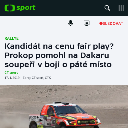
POPULÁRNÍ
SLEDOVAT
Fotbal
RALLYE
Kandidát na cenu fair play?
Hokej
Prokop pomohl na Dakaru
soupeři v boji o páté místo
Tenis
ČT sport
Atletika
17. 1. 2019
|
Zdroj:
ČT sport
,
ČTK
Cyklistika
DALŠÍ SPORTY
Americký fotbal
NEPŘEHLÉDNĚTE