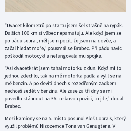
"Dvacet kilometrů po startu jsem šel strašně na rypák.
Dalších 100 km si vůbec nepamatuju. Ale když jsem se
po pádu sebral, měl jsem pocit, že jsem na dovče, a
začal hledat moře," pousmál se Brabec. Při pádu navíc
poškodil motocykl a nefungovala mu spojka.
"Asi dvacetkrát jsem tahal motorku z dun. Když mi to
jednou zdechlo, tak na mě motorka padla a vylil se na
mě benzin. A po devíti dnech s rozedřeným zadkem
nechceš sedět v benzinu. Ale zase za tři dny se mi
povedlo stáhnout na 36. celkovou pozici, to jde," dodal
Brabec.
Mezi kamiony se na 5. místo posunul Aleš Loprais, který
využil problémů Nizozemce Tona van Genugtena. V