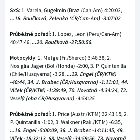
SxS:
1. Varela, Gugelmin (Braz./Can-Am) 4:20:02,
...18. Roučková, Zelenka (ČR/Can-Am) -3:07:02
.
Průběžné pořadí:
1. Lopez, Leon (Peru/Can-Am)
40:47:46,
...20. Roučková -27:50:56
.
Motocykly:
1. Metge (Fr./Sherco) 3:46:38, 2.
Nosiglia Jager (Bol./Honda) -2:00, 3. P. Quintanilla
(Chile/Husqvarna) -3:28,
...19. Engel (ČR/KTM)
-40:44, 34. J. Brabec (ČR/Husqvarna) -1:11:01, 44.
Vlček (ČR/KTM) -1:39:49, 70. Novotná -4:34:24, 72.
Veselý (oba ČR/Husqvarna) -4:54:25
.
Průběžné pořadí:
1. Price (Austr./KTM) 32:43:15, 2.
P. Quintanilla -1:02, 3. Walkner (Rak./KTM) -6:35,
...16. Engel -5:00:09, 36. J. Brabec -14:11:45, 49.
Vlček -18:32:13, 68. Veselý -34:59:56, 73. Novotná