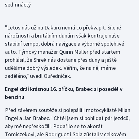
sedmnáctý.
Olympijské hry
Parasport
"Letos nás už na Dakaru nemá co překvapit. Šílené
náročnosti a brutálním dunám však kontruje naše
Plavání
stabilní tempo, dobrá navigace a výborné spolehlivé
auto. Týmový manažer Quirin Müller před startem
Plážový volejbal
prohlásil, že Shrek nás dostane přes duny a ještě
uděláme dobrý výsledek. Věřím, že na něj máme
Ragby
zaděláno," uvedl Ouředníček.
Rychlobruslení
Engel drží krásnou 16. příčku, Brabec si poseděl v
benzínu
Rychlostní kanoistika
Před závěrem soutěže si polepšili i motocyklisté Milan
Short track
Engel a Jan Brabec. "Chtěl jsem si pohlídat pár jezdců,
aby mě nepřeskočili. Podařilo se to akorát
Sportovní střelba
Tomiczekovi, ale Rodriguez i Sola zůstali v celkovém