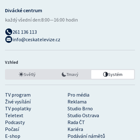
Divácké centrum
každý všední den:
8:00—16:00 hodin
261 136 113
info@ceskatelevize.cz
Vzhled
Světlý
Tmavý
Systém
TV program
Pro média
Živé vysílání
Reklama
TV poplatky
Studio Brno
Teletext
Studio Ostrava
Podcasty
Rada ČT
Počasí
Kariéra
E-shop
Podávání námětů