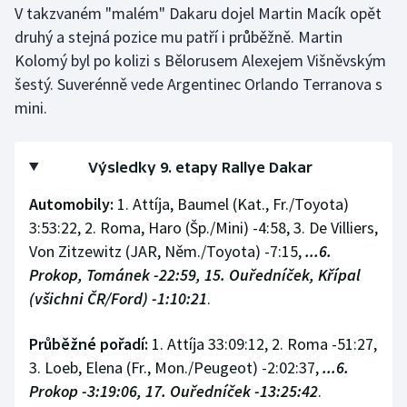
V takzvaném "malém" Dakaru dojel Martin Macík opět
druhý a stejná pozice mu patří i průběžně. Martin
Kolomý byl po kolizi s Bělorusem Alexejem Višněvským
šestý. Suverénně vede Argentinec Orlando Terranova s
mini.
Výsledky 9. etapy Rallye Dakar
Automobily:
1. Attíja, Baumel (Kat., Fr./Toyota)
3:53:22, 2. Roma, Haro (Šp./Mini) -4:58, 3. De Villiers,
Von Zitzewitz (JAR, Něm./Toyota) -7:15,
...6.
Prokop, Tománek -22:59, 15. Ouředníček, Křípal
(všichni ČR/Ford) -1:10:21
.
Průběžné pořadí:
1. Attíja 33:09:12, 2. Roma -51:27,
3. Loeb, Elena (Fr., Mon./Peugeot) -2:02:37,
...6.
Prokop -3:19:06, 17. Ouředníček -13:25:42
.