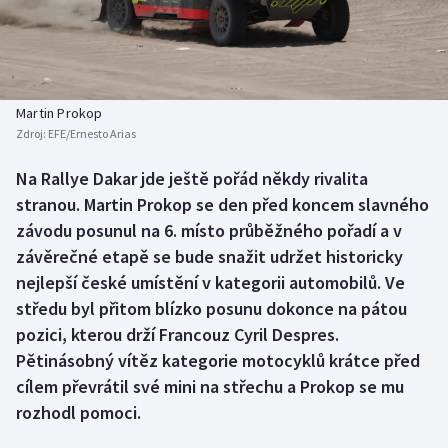
Baseball a softbal
Soutěže
Basketbal
Historické návraty
Biatlon
Aplikace ČT sport
Martin Prokop
Zdroj:
EFE/Ernesto Arias
Boby a skeleton
AZ kvíz
Na Rallye Dakar jde ještě pořád někdy rivalita
stranou. Martin Prokop se den před koncem slavného
Box
závodu posunul na 6. místo průběžného pořadí a v
Curling
závěrečné etapě se bude snažit udržet historicky
nejlepší české umístění v kategorii automobilů. Ve
Dostihy
středu byl přitom blízko posunu dokonce na pátou
pozici, kterou drží Francouz Cyril Despres.
Florbal
Pětinásobný vítěz kategorie motocyklů krátce před
cílem převrátil své mini na střechu a Prokop se mu
Futsal
rozhodl pomoci.
Golf