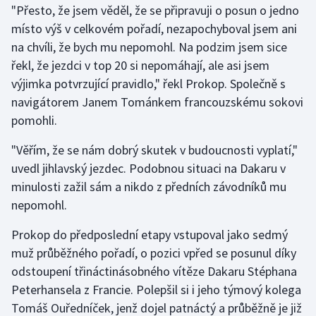
"Přesto, že jsem věděl, že se připravuji o posun o jedno
místo výš v celkovém pořadí, nezapochyboval jsem ani
Gymnastika
na chvíli, že bych mu nepomohl. Na podzim jsem sice
řekl, že jezdci v top 20 si nepomáhají, ale asi jsem
Házená
výjimka potvrzující pravidlo," řekl Prokop. Společně s
Jezdectví
navigátorem Janem Tománkem francouzskému sokovi
pomohli.
Judo
"Věřím, že se nám dobrý skutek v budoucnosti vyplatí,"
uvedl jihlavský jezdec. Podobnou situaci na Dakaru v
Krasobruslení
minulosti zažil sám a nikdo z předních závodníků mu
Lezení
nepomohl.
Prokop do předposlední etapy vstupoval jako sedmý
Lyže a snowboard
muž průběžného pořadí, o pozici vpřed se posunul díky
Moderní pětiboj
odstoupení třináctinásobného vítěze Dakaru Stéphana
Peterhansela z Francie. Polepšil si i jeho týmový kolega
Motorsport
Tomáš Ouředníček, jenž dojel patnáctý a průběžně je již