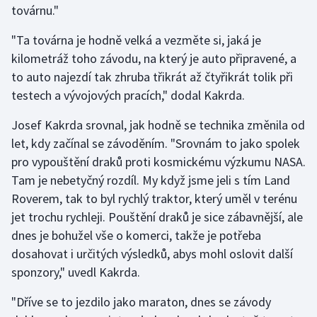
továrnu."
Moderní pětiboj
"Ta továrna je hodně velká a vezměte si, jaká je
Motorsport
kilometráž toho závodu, na který je auto připravené, a
to auto najezdí tak zhruba třikrát až čtyřikrát tolik při
Olympijské hry
testech a vývojových pracích," dodal Kakrda.
Parasport
Josef Kakrda srovnal, jak hodně se technika změnila od
let, kdy začínal se závoděním. "Srovnám to jako spolek
Plavání
pro vypouštění draků proti kosmickému výzkumu NASA.
Tam je nebetyčný rozdíl. My když jsme jeli s tím Land
Plážový volejbal
Roverem, tak to byl rychlý traktor, který uměl v terénu
jet trochu rychleji. Pouštění draků je sice zábavnější, ale
Ragby
dnes je bohužel vše o komerci, takže je potřeba
dosahovat i určitých výsledků, abys mohl oslovit další
Rychlobruslení
sponzory," uvedl Kakrda.
Rychlostní kanoistika
"Dříve se to jezdilo jako maraton, dnes se závody