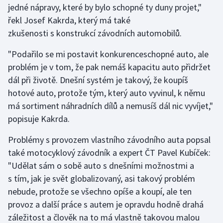
jedné nápravy, které by bylo schopné ty duny projet,"
řekl Josef Kakrda, který má také
Futsal
zkušenosti s konstrukcí závodních automobilů.
Golf
"Podařilo se mi postavit konkurenceschopné auto, ale
problém je v tom, že pak nemáš kapacitu auto přidržet
Gymnastika
dál při životě. Dnešní systém je takový, že koupíš
hotové auto, protože tým, který auto vyvinul, k němu
Házená
má sortiment náhradních dílů a nemusíš dál nic vyvíjet,"
popisuje Kakrda.
Jezdectví
Problémy s provozem vlastního závodního auta popsal
Judo
také motocyklový závodník a expert ČT Pavel Kubíček:
"Udělat sám o sobě auto s dnešními možnostmi a
Krasobruslení
s tím, jak je svět globalizovaný, asi takový problém
Lezení
nebude, protože se všechno opíše a koupí, ale ten
provoz a další práce s autem je opravdu hodně drahá
Lyže a snowboard
záležitost a člověk na to má vlastně takovou malou