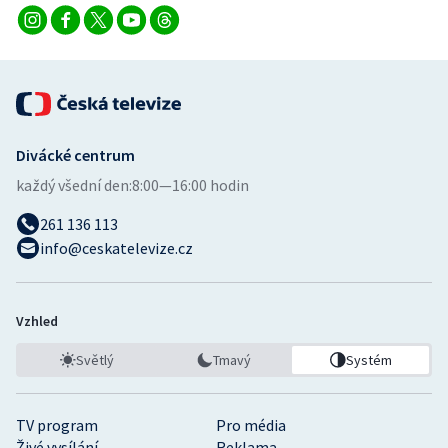
Divácké centrum
každý všední den:
8:00—16:00 hodin
261 136 113
info@ceskatelevize.cz
Vzhled
Světlý
Tmavý
Systém
TV program
Pro média
Živé vysílání
Reklama