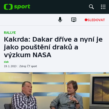
POPULÁRNÍ
SLEDOVAT
ME v atletice
RALLYE
Kakrda: Dakar dříve a nyní je
ME v plavání
jako pouštění draků a
výzkum NASA
Fotbal
dab
Hokej
19. 1. 2013
|
Zdroj:
ČT sport
Tenis
DALŠÍ SPORTY
Americký fotbal
NEPŘEHLÉDNĚTE