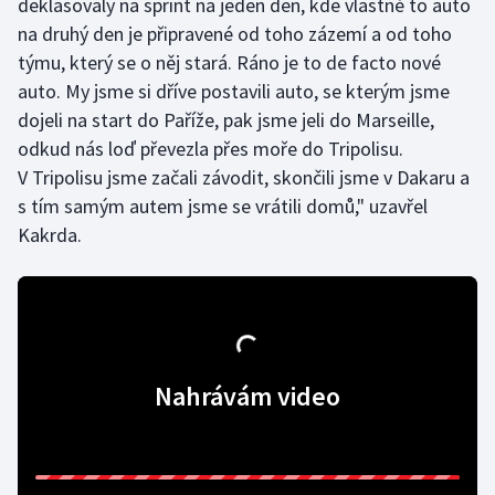
deklasovaly na sprint na jeden den, kde vlastně to auto
Short track
na druhý den je připravené od toho zázemí a od toho
týmu, který se o něj stará. Ráno je to de facto nové
Sportovní střelba
auto. My jsme si dříve postavili auto, se kterým jsme
dojeli na start do Paříže, pak jsme jeli do Marseille,
Stolní tenis
odkud nás loď převezla přes moře do Tripolisu.
Triatlon
V Tripolisu jsme začali závodit, skončili jsme v Dakaru a
s tím samým autem jsme se vrátili domů," uzavřel
Veslování
Kakrda.
Vodní slalom
Volejbal
Ostatní
Nahrávám video