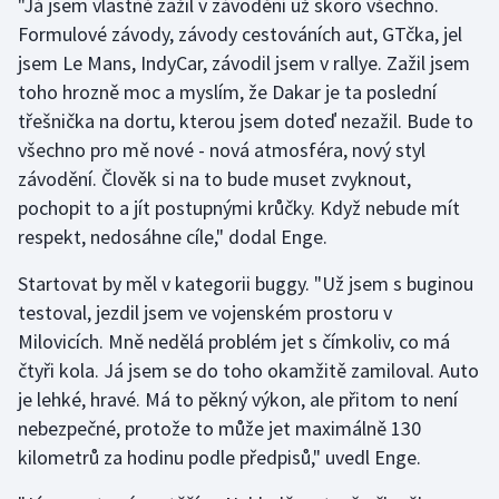
"Já jsem vlastně zažil v závodění už skoro všechno.
Formulové závody, závody cestováních aut, GTčka, jel
Olympijské hry
jsem Le Mans, IndyCar, závodil jsem v rallye. Zažil jsem
Parasport
toho hrozně moc a myslím, že Dakar je ta poslední
třešnička na dortu, kterou jsem doteď nezažil. Bude to
Plavání
všechno pro mě nové - nová atmosféra, nový styl
závodění. Člověk si na to bude muset zvyknout,
Plážový volejbal
pochopit to a jít postupnými krůčky. Když nebude mít
respekt, nedosáhne cíle," dodal Enge.
Ragby
Startovat by měl v kategorii buggy. "Už jsem s buginou
Rychlobruslení
testoval, jezdil jsem ve vojenském prostoru v
Milovicích. Mně nedělá problém jet s čímkoliv, co má
Rychlostní kanoistika
čtyři kola. Já jsem se do toho okamžitě zamiloval. Auto
je lehké, hravé. Má to pěkný výkon, ale přitom to není
Short track
nebezpečné, protože to může jet maximálně 130
kilometrů za hodinu podle předpisů," uvedl Enge.
Sportovní střelba