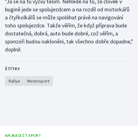
"Já se na tu výzvu těším. Nehledě na to, že člověk v
Stolní tenis
bugině jede se spolujezdcem a na rozdíl od motorkářů
a čtyřkolkářů se může spoléhat právě na navigování
Triatlon
toho spolujezdce. Takže věřím, že když příprava bude
dostatečná, dobrá, auto bude dobré, což věřím, a
Veslování
sponzoři budou nakloněni, tak všechno dobře dopadne,"
Vodní slalom
doplnil.
Volejbal
ŠTÍTKY
Ostatní
Rallye
Motorsport
APLIKACE ČT SPORT