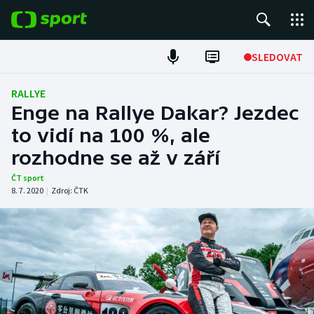
POPULÁRNÍ
SLEDOVAT
Fotbal
RALLYE
Enge na Rallye Dakar? Jezdec
Hokej
to vidí na 100 %, ale
rozhodne se až v září
Tenis
ČT sport
Atletika
8. 7. 2020
|
Zdroj:
ČTK
Cyklistika
DALŠÍ SPORTY
Americký fotbal
NEPŘEHLÉDNĚTE