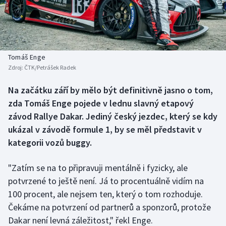
Baseball a softbal
Soutěže
Basketbal
Historické návraty
Biatlon
Aplikace ČT sport
Tomáš Enge
Zdroj:
ČTK/Petrášek Radek
Boby a skeleton
AZ kvíz
Na začátku září by mělo být definitivně jasno o tom,
zda Tomáš Enge pojede v lednu slavný etapový
Box
závod Rallye Dakar. Jediný český jezdec, který se kdy
Curling
ukázal v závodě formule 1, by se měl představit v
kategorii vozů buggy.
Dostihy
"Zatím se na to připravuji mentálně i fyzicky, ale
Florbal
potvrzené to ještě není. Já to procentuálně vidím na
100 procent, ale nejsem ten, který o tom rozhoduje.
Futsal
Čekáme na potvrzení od partnerů a sponzorů, protože
Dakar není levná záležitost," řekl Enge.
Golf