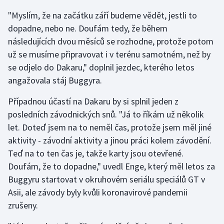
"Myslím, že na začátku září budeme vědět, jestli to
Gymnastika
dopadne, nebo ne. Doufám tedy, že během
následujících dvou měsíců se rozhodne, protože potom
Házená
už se musíme připravovat i v terénu samotném, než by
se odjelo do Dakaru," doplnil jezdec, kterého letos
Jezdectví
angažovala stáj Buggyra.
Judo
Případnou účastí na Dakaru by si splnil jeden z
posledních závodnických snů. "Já to říkám už několik
Krasobruslení
let. Doteď jsem na to neměl čas, protože jsem měl jiné
aktivity - závodní aktivity a jinou práci kolem závodění.
Lezení
Teď na to ten čas je, takže karty jsou otevřené.
Doufám, že to dopadne," uvedl Enge, který měl letos za
Lyže a snowboard
Buggyru startovat v okruhovém seriálu speciálů GT v
Moderní pětiboj
Asii, ale závody byly kvůli koronavirové pandemii
zrušeny.
Motorsport