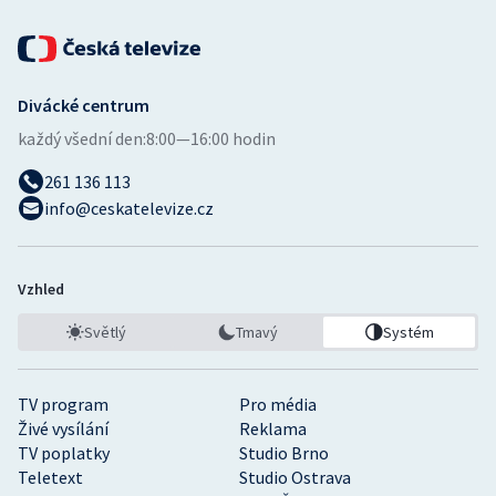
Divácké centrum
každý všední den:
8:00—16:00 hodin
261 136 113
info@ceskatelevize.cz
Vzhled
Světlý
Tmavý
Systém
TV program
Pro média
Živé vysílání
Reklama
TV poplatky
Studio Brno
Teletext
Studio Ostrava