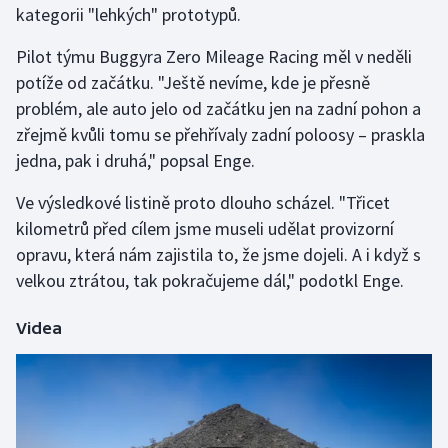
kategorii "lehkých" prototypů.
Gymnastika
Pilot týmu Buggyra Zero Mileage Racing měl v neděli
potíže od začátku. "Ještě nevíme, kde je přesně
Házená
problém, ale auto jelo od začátku jen na zadní pohon a
zřejmě kvůli tomu se přehřívaly zadní poloosy – praskla
Jezdectví
jedna, pak i druhá," popsal Enge.
Judo
Ve výsledkové listině proto dlouho scházel. "Třicet
kilometrů před cílem jsme museli udělat provizorní
Krasobruslení
opravu, která nám zajistila to, že jsme dojeli. A i když s
velkou ztrátou, tak pokračujeme dál," podotkl Enge.
Lezení
Videa
Lyže a snowboard
Moderní pětiboj
Motorsport