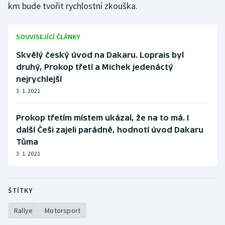
km bude tvořit rychlostní zkouška.
Stolní tenis
Triatlon
SOUVISEJÍCÍ ČLÁNKY
Skvělý český úvod na Dakaru. Loprais byl
Veslování
druhý, Prokop třetí a Michek jedenáctý
nejrychlejší
Vodní slalom
3. 1. 2021
Volejbal
Prokop třetím místem ukázal, že na to má. I
Ostatní
další Češi zajeli parádně, hodnotí úvod Dakaru
Tůma
3. 1. 2021
ŠTÍTKY
Rallye
Motorsport