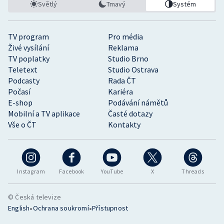
Světlý
Tmavý
Systém
TV program
Pro média
Živé vysílání
Reklama
TV poplatky
Studio Brno
Teletext
Studio Ostrava
Podcasty
Rada ČT
Počasí
Kariéra
E-shop
Podávání námětů
Mobilní a TV aplikace
Časté dotazy
Vše o ČT
Kontakty
Instagram
Facebook
YouTube
X
Threads
© Česká televize
•
•
English
Ochrana soukromí
Přístupnost