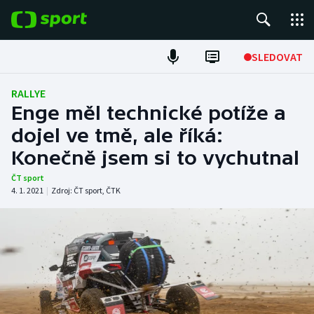
POPULÁRNÍ
SLEDOVAT
Fotbal
RALLYE
Enge měl technické potíže a
Hokej
dojel ve tmě, ale říká:
Konečně jsem si to vychutnal
Tenis
ČT sport
Atletika
4. 1. 2021
|
Zdroj:
ČT sport
,
ČTK
Cyklistika
DALŠÍ SPORTY
Americký fotbal
NEPŘEHLÉDNĚTE