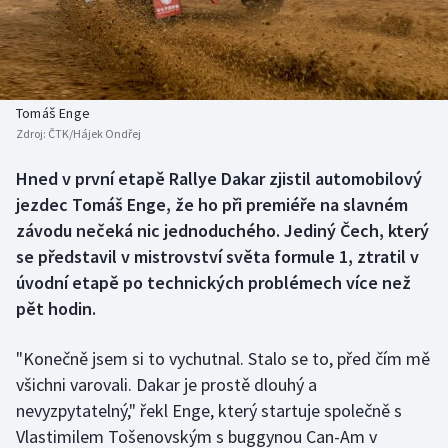
Baseball a softbal
Soutěže
Basketbal
Historické návraty
Biatlon
Aplikace ČT sport
Tomáš Enge
Zdroj:
ČTK/Hájek Ondřej
Boby a skeleton
AZ kvíz
Hned v první etapě Rallye Dakar zjistil automobilový
jezdec Tomáš Enge, že ho při premiéře na slavném
Box
závodu nečeká nic jednoduchého. Jediný Čech, který
Curling
se představil v mistrovství světa formule 1, ztratil v
úvodní etapě po technických problémech více než
Dostihy
pět hodin.
Florbal
"Konečně jsem si to vychutnal. Stalo se to, před čím mě
všichni varovali. Dakar je prostě dlouhý a
Futsal
nevyzpytatelný," řekl Enge, který startuje společně s
Vlastimilem Tošenovským s buggynou Can-Am v
Golf