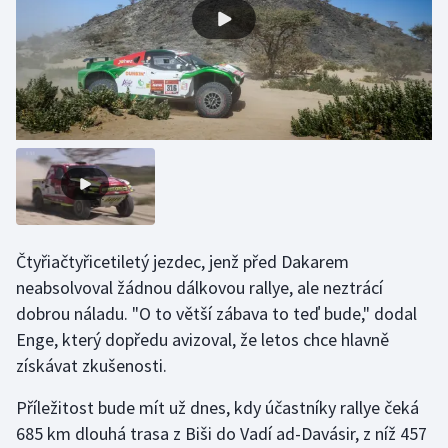
Olympijské hry
Parasport
Plavání
Plážový volejbal
Ragby
Čtyřiačtyřicetiletý jezdec, jenž před Dakarem
Rychlobruslení
neabsolvoval žádnou dálkovou rallye, ale neztrácí
dobrou náladu. "O to větší zábava to teď bude," dodal
Rychlostní kanoistika
Enge, který dopředu avizoval, že letos chce hlavně
získávat zkušenosti.
Short track
Příležitost bude mít už dnes, kdy účastníky rallye čeká
Sportovní střelba
685 km dlouhá trasa z Biši do Vadí ad-Davásir, z níž 457