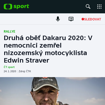
POPULÁRNÍ
SLEDOVAT
Fotbal
RALLYE
Druhá oběť Dakaru 2020: V
Hokej
nemocnici zemřel
nizozemský motocyklista
Tenis
Edwin Straver
Atletika
ČT sport
24. 1. 2020
|
Zdroj:
ČTK
Cyklistika
DALŠÍ SPORTY
Americký fotbal
NEPŘEHLÉDNĚTE