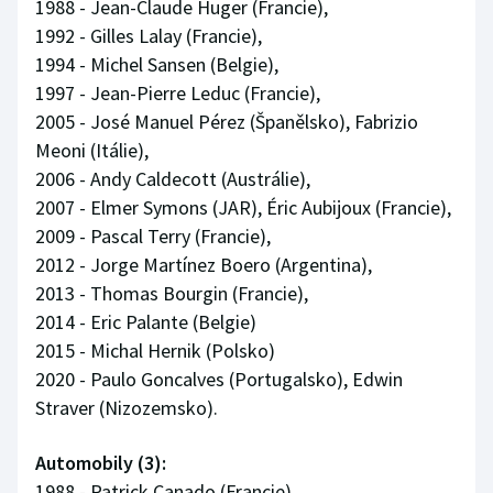
1988 - Jean-Claude Huger (Francie),
Olympijské hry
1992 - Gilles Lalay (Francie),
1994 - Michel Sansen (Belgie),
Parasport
1997 - Jean-Pierre Leduc (Francie),
2005 - José Manuel Pérez (Španělsko), Fabrizio
Plavání
Meoni (Itálie),
2006 - Andy Caldecott (Austrálie),
Plážový volejbal
2007 - Elmer Symons (JAR), Éric Aubijoux (Francie),
2009 - Pascal Terry (Francie),
Ragby
2012 - Jorge Martínez Boero (Argentina),
2013 - Thomas Bourgin (Francie),
Rychlobruslení
2014 - Eric Palante (Belgie)
2015 - Michal Hernik (Polsko)
Rychlostní kanoistika
2020 - Paulo Goncalves (Portugalsko), Edwin
Short track
Straver (Nizozemsko).
Sportovní střelba
Automobily (3):
1988 - Patrick Canado (Francie),