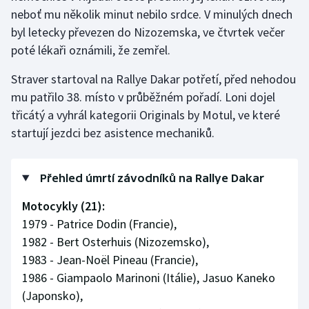
neboť mu několik minut nebilo srdce. V minulých dnech
byl letecky převezen do Nizozemska, ve čtvrtek večer
Gymnastika
poté lékaři oznámili, že zemřel.
Házená
Straver startoval na Rallye Dakar potřetí, před nehodou
mu patřilo 38. místo v průběžném pořadí. Loni dojel
Jezdectví
třicátý a vyhrál kategorii Originals by Motul, ve které
Judo
startují jezdci bez asistence mechaniků.
Krasobruslení
Přehled úmrtí závodníků na Rallye Dakar
Lezení
Motocykly (21):
1979 - Patrice Dodin (Francie),
Lyže a snowboard
1982 - Bert Osterhuis (Nizozemsko),
1983 - Jean-Noël Pineau (Francie),
Moderní pětiboj
1986 - Giampaolo Marinoni (Itálie), Jasuo Kaneko
(Japonsko),
Motorsport