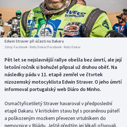
Baseball a softbal
Soutěže
Basketbal
Historické návraty
Biatlon
Aplikace ČT sport
Edwin Straver při účasti na Dakaru
Boby a skeleton
AZ kvíz
Zdroj:
Facebook - Rally Dakar/Facebook - Rally Dakar
Box
Pět let se nejslavnější rallye obešla bez úmrtí, ale její
letošní ročník si bohužel připsal už druhou oběť. Na
Curling
následky pádu v 11. etapě zemřel ve čtvrtek
nizozemský motocyklista Edwin Straver. O jeho úmrtí
Dostihy
informoval portugalský web Diáro do Minho.
Florbal
Osmačtyřicetiletý Straver havaroval v předposlední
etapě Dakaru. V kritickém stavu byl s poraněnou páteří
Futsal
a poškozeným mozkem převezen vrtulníkem do
nemocnice v Rijádu. Ještě předtím jej lékaři oživovali,
Golf