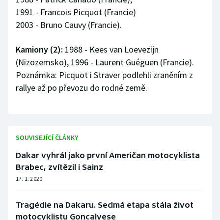
Stolní tenis
1991 - Francois Picquot (Francie)
2003 - Bruno Cauvy (Francie).
Triatlon
Kamiony (2):
1988 - Kees van Loevezijn
Veslování
(Nizozemsko), 1996 - Laurent Guéguen (Francie).
Poznámka: Picquot i Straver podlehli zraněním z
Vodní slalom
rallye až po převozu do rodné země.
Volejbal
Ostatní
SOUVISEJÍCÍ ČLÁNKY
Dakar vyhrál jako první Američan motocyklista
Brabec, zvítězil i Sainz
17. 1. 2020
Tragédie na Dakaru. Sedmá etapa stála život
motocyklistu Goncalvese