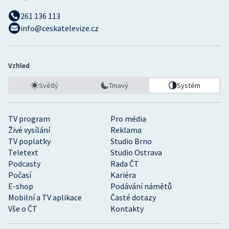
261 136 113
info@ceskatelevize.cz
Vzhled
Světlý
Tmavý
Systém
TV program
Pro média
Živé vysílání
Reklama
TV poplatky
Studio Brno
Teletext
Studio Ostrava
Podcasty
Rada ČT
Počasí
Kariéra
E-shop
Podávání námětů
Mobilní a TV aplikace
Časté dotazy
Vše o ČT
Kontakty