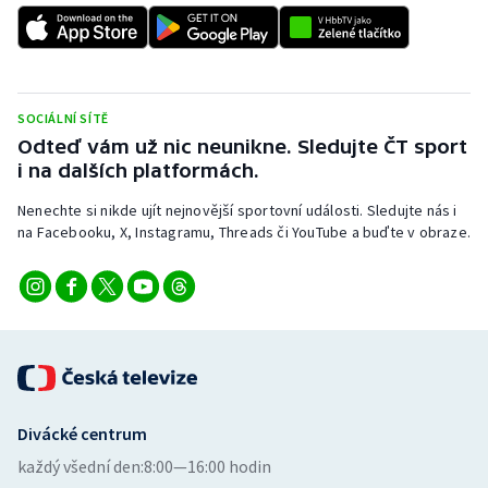
Olympijské hry
Parasport
SOCIÁLNÍ SÍTĚ
Plavání
Odteď vám už nic neunikne. Sledujte ČT sport
i na dalších platformách.
Plážový volejbal
Nenechte si nikde ujít nejnovější sportovní události. Sledujte nás i
na Facebooku, X, Instagramu, Threads či YouTube a buďte v obraze.
Ragby
Rychlobruslení
Rychlostní kanoistika
Short track
Divácké centrum
Sportovní střelba
každý všední den:
8:00—16:00 hodin