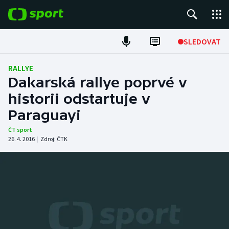
POPULÁRNÍ
SLEDOVAT
Fotbal
RALLYE
Dakarská rallye poprvé v
Hokej
historii odstartuje v
Paraguayi
Tenis
ČT sport
Atletika
26. 4. 2016
|
Zdroj:
ČTK
Cyklistika
DALŠÍ SPORTY
Americký fotbal
NEPŘEHLÉDNĚTE