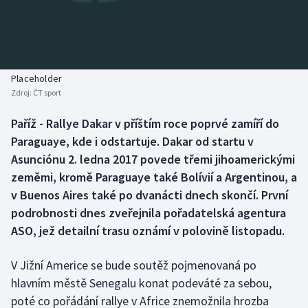
Baseball a softbal
Soutěže
Basketbal
Historické návraty
Biatlon
Aplikace ČT sport
Placeholder
Zdroj:
ČT sport
Boby a skeleton
AZ kvíz
Paříž - Rallye Dakar v příštím roce poprvé zamíří do
Paraguaye, kde i odstartuje. Dakar od startu v
Box
Asunciónu 2. ledna 2017 povede třemi jihoamerickými
Curling
zeměmi, kromě Paraguaye také Bolívií a Argentinou, a
v Buenos Aires také po dvanácti dnech skončí. První
Dostihy
podrobnosti dnes zveřejnila pořadatelská agentura
ASO, jež detailní trasu oznámí v polovině listopadu.
Florbal
V Jižní Americe se bude soutěž pojmenovaná po
Futsal
hlavním městě Senegalu konat podeváté za sebou,
poté co pořádání rallye v Africe znemožnila hrozba
Golf