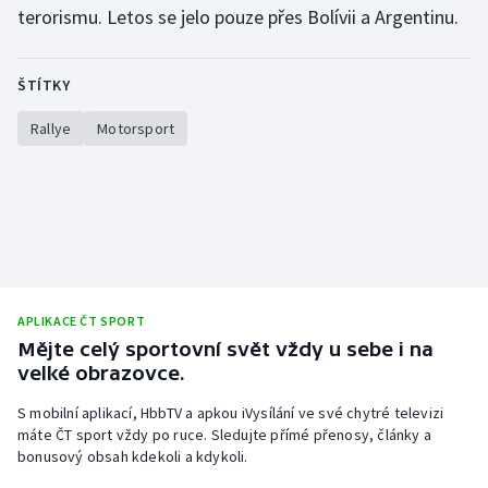
terorismu. Letos se jelo pouze přes Bolívii a Argentinu.
Gymnastika
ŠTÍTKY
Házená
Rallye
Motorsport
Jezdectví
Judo
Krasobruslení
Lezení
APLIKACE ČT SPORT
Mějte celý sportovní svět vždy u sebe i na
Lyže a snowboard
velké obrazovce.
S mobilní aplikací, HbbTV a apkou iVysílání ve své chytré televizi
Moderní pětiboj
máte ČT sport vždy po ruce. Sledujte přímé přenosy, články a
bonusový obsah kdekoli a kdykoli.
Motorsport