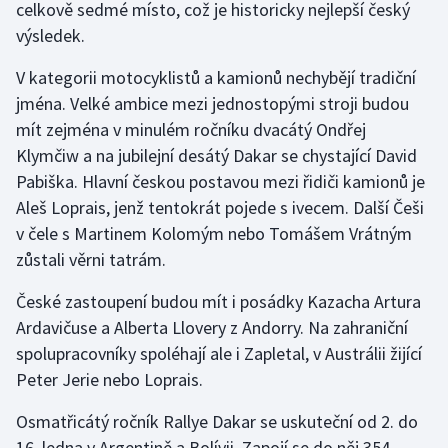
celkově sedmé místo, což je historicky nejlepší český
výsledek.
Gymnastika
V kategorii motocyklistů a kamionů nechybějí tradiční
Házená
jména. Velké ambice mezi jednostopými stroji budou
mít zejména v minulém ročníku dvacátý Ondřej
Jezdectví
Klymčiw a na jubilejní desátý Dakar se chystající David
Pabiška. Hlavní českou postavou mezi řidiči kamionů je
Judo
Aleš Loprais, jenž tentokrát pojede s ivecem. Další Češi
v čele s Martinem Kolomým nebo Tomášem Vrátným
Krasobruslení
zůstali věrni tatrám.
Lezení
České zastoupení budou mít i posádky Kazacha Artura
Ardavičuse a Alberta Llovery z Andorry. Na zahraniční
Lyže a snowboard
spolupracovníky spoléhají ale i Zapletal, v Austrálii žijící
Peter Jerie nebo Loprais.
Moderní pětiboj
Osmatřicátý ročník Rallye Dakar se uskuteční od 2. do
Motorsport
16. ledna v Argentině a Bolívii. Zapojí se do něj 354