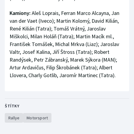
Stolní tenis
Kamiony:
Aleš Loprais, Ferran Marco Alcayna, Jan
Triatlon
van der Vaet (Iveco); Martin Kolomý, David Kilián,
René Kilián (Tatra); Tomáš Vrátný, Jaroslav
Veslování
Miškolci, Milan Holáň (Tatra); Martin Macík ml.,
František Tomášek, Michal Mrkva (Liaz); Jaroslav
Vodní slalom
Valtr, Josef Kalina, Jiří Štross (Tatra); Robert
Randýsek, Petr Zábranský, Marek Sýkora (MAN);
Volejbal
Artur Ardavičus, Filip Škrobánek (Tatra); Albert
Llovera, Charly Gotlib, Jaromír Martinec (Tatra).
Ostatní
ŠTÍTKY
Rallye
Motorsport