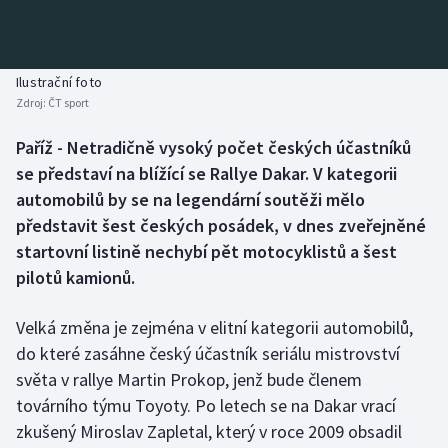
Baseball a softbal
Soutěže
Basketbal
Historické návraty
Ilustrační foto
Zdroj:
ČT sport
Biatlon
Aplikace ČT sport
Paříž - Netradičně vysoký počet českých účastníků
Boby a skeleton
AZ kvíz
se představí na blížící se Rallye Dakar. V kategorii
automobilů by se na legendární soutěži mělo
Box
představit šest českých posádek, v dnes zveřejněné
startovní listině nechybí pět motocyklistů a šest
Curling
pilotů kamionů.
Dostihy
Velká změna je zejména v elitní kategorii automobilů,
Florbal
do které zasáhne český účastník seriálu mistrovství
světa v rallye Martin Prokop, jenž bude členem
Futsal
továrního týmu Toyoty. Po letech se na Dakar vrací
zkušený Miroslav Zapletal, který v roce 2009 obsadil
Golf