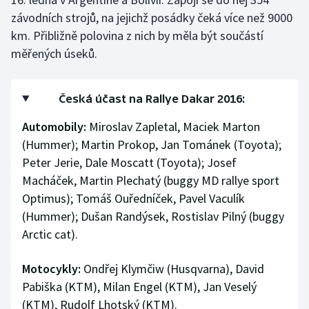
závodních strojů, na jejichž posádky čeká více než 9000
Olympijské hry
km. Přibližně polovina z nich by měla být součástí
měřených úseků.
Parasport
Plavání
Česká účast na Rallye Dakar 2016:
Plážový volejbal
Automobily:
Miroslav Zapletal, Maciek Marton
(Hummer); Martin Prokop, Jan Tománek (Toyota);
Ragby
Peter Jerie, Dale Moscatt (Toyota); Josef
Macháček, Martin Plechatý (buggy MD rallye sport
Rychlobruslení
Optimus); Tomáš Ouředníček, Pavel Vaculík
(Hummer); Dušan Randýsek, Rostislav Pilný (buggy
Rychlostní kanoistika
Arctic cat).
Short track
Motocykly:
Ondřej Klymčiw (Husqvarna), David
Pabiška (KTM), Milan Engel (KTM), Jan Veselý
Sportovní střelba
(KTM), Rudolf Lhotský (KTM).