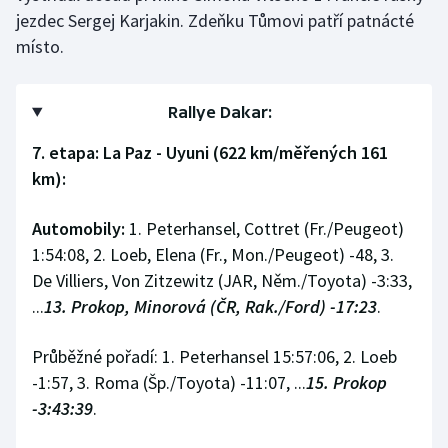
Stolní tenis
jezdec Sergej Karjakin. Zdeňku Tůmovi patří patnácté
místo.
Triatlon
Veslování
Rallye Dakar:
7. etapa: La Paz - Uyuni (622 km/měřených 161
Vodní slalom
km):
Volejbal
Automobily:
1. Peterhansel, Cottret (Fr./Peugeot)
1:54:08, 2. Loeb, Elena (Fr., Mon./Peugeot) -48, 3.
Ostatní
De Villiers, Von Zitzewitz (JAR, Něm./Toyota) -3:33,
...
13. Prokop, Minorová (ČR, Rak./Ford) -17:23
.
Průběžné pořadí: 1. Peterhansel 15:57:06, 2. Loeb
-1:57, 3. Roma (Šp./Toyota) -11:07, ...
15. Prokop
-3:43:39
.