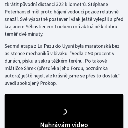
zkrátit původní distanci 322 kilometrů. Stéphane
Peterhansel měl proto hájení vedoucí pozice relativně
Gymnastika
snazší. Své výsostné postavení však ještě vylepšil a před
krajanem Sébastienem Loebem má aktuálně k dobru
Házená
téměř dvě minuty.
Jezdectví
Sedmá etapa z La Pazu do Uyuni byla maratonská bez
asistence mechaniků v bivaku. "Vedla z 90 procent v
Judo
dunách, písku a sakra těžkém terénu. Po takové
mlátičce Shrek (přezdívka jeho Fordu, poznámka
Krasobruslení
autora) ještě nejel, ale krásně jsme se přes to dostali,"
Lezení
uvedl spokojený Prokop.
Lyže a snowboard
Moderní pětiboj
Motorsport
Nahrávám video