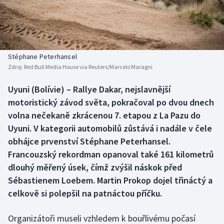
Baseball a softbal
Soutěže
Basketbal
Historické návraty
Biatlon
Aplikace ČT sport
Stéphane Peterhansel
Zdroj:
Red Bull Media House via Reuters/Marcelo Maragni
Boby a skeleton
AZ kvíz
Uyuni (Bolívie) – Rallye Dakar, nejslavnější
motoristický závod světa, pokračoval po dvou dnech
Box
volna nečekaně zkrácenou 7. etapou z La Pazu do
Curling
Uyuni. V kategorii automobilů zůstává i nadále v čele
obhájce prvenství Stéphane Peterhansel.
Dostihy
Francouzský rekordman opanoval také 161 kilometrů
dlouhý měřený úsek, čímž zvýšil náskok před
Florbal
Sébastienem Loebem. Martin Prokop dojel třináctý a
celkově si polepšil na patnáctou příčku.
Futsal
Organizátoři museli vzhledem k bouřlivému počasí
Golf