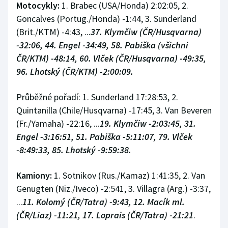
Motocykly:
1. Brabec (USA/Honda) 2:02:05, 2.
Goncalves (Portug./Honda) -1:44, 3. Sunderland
(Brit./KTM) -4:43, ...
37. Klymčiw (ČR/Husqvarna)
-32:06, 44. Engel -34:49, 58. Pabiška (všichni
ČR/KTM) -48:14, 60. Vlček (ČR/Husqvarna) -49:35,
96. Lhotský (ČR/KTM) -2:00:09.
Průběžné pořadí: 1. Sunderland 17:28:53, 2.
Quintanilla (Chile/Husqvarna) -17:45, 3. Van Beveren
(Fr./Yamaha) -22:16, ...
19. Klymčiw -2:03:45, 31.
Engel -3:16:51, 51. Pabiška -5:11:07, 79. Vlček
-8:49:33, 85. Lhotský -9:59:38.
Kamiony:
1. Sotnikov (Rus./Kamaz) 1:41:35, 2. Van
Genugten (Niz./Iveco) -2:541, 3. Villagra (Arg.) -3:37,
...
11. Kolomý (ČR/Tatra) -9:43, 12. Macík ml.
(ČR/Liaz) -11:21, 17. Loprais (ČR/Tatra) -21:21
.