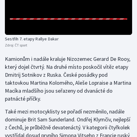
Olympijské hry
Parasport
Plavání
Sestřih 7. etapy Rallye Dakar
Zdroj:
ČT sport
Plážový volejbal
Kamionům i nadále kraluje Nizozemec Gerard De Rooy,
který dojel čtvrtý. Na druhé místo poskočil vítěz etapy
Ragby
Dmitrij Sotnikov z Ruska. České posádky pod
taktovkou Martina Kolomého, Aleše Lopraise a Martina
Rychlobruslení
Macíka mladšího jsou seřazeny od dvanácté do
Rychlostní kanoistika
patnácté příčky.
Také mezi motocyklisty se pořadí nezměnilo, nadále
Short track
dominuje Brit Sam Sunderland. Ondřej Klymčiv, nejlepší
Sportovní střelba
z Čechů, je průběžně devatenáctý. V kategorii čtyřkolek
vystřídal dosud prvního Simona Vitseho z Francie ruský