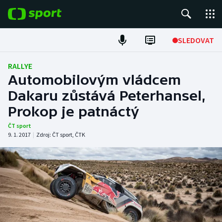
POPULÁRNÍ
SLEDOVAT
Fotbal
RALLYE
Automobilovým vládcem
Hokej
Dakaru zůstává Peterhansel,
Prokop je patnáctý
Tenis
ČT sport
Atletika
9. 1. 2017
|
Zdroj:
ČT sport
,
ČTK
Cyklistika
DALŠÍ SPORTY
Americký fotbal
NEPŘEHLÉDNĚTE