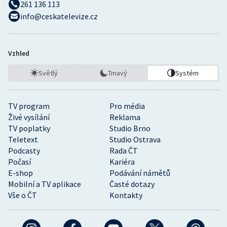
261 136 113
info@ceskatelevize.cz
Vzhled
Světlý
Tmavý
Systém
TV program
Pro média
Živé vysílání
Reklama
TV poplatky
Studio Brno
Teletext
Studio Ostrava
Podcasty
Rada ČT
Počasí
Kariéra
E-shop
Podávání námětů
Mobilní a TV aplikace
Časté dotazy
Vše o ČT
Kontakty