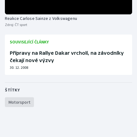
Olympijské hry
Reakce Carlose Sainze z Volkswagenu
Parasport
Zdroj:
ČT sport
Plavání
SOUVISEJÍCÍ ČLÁNKY
Přípravy na Rallye Dakar vrcholí, na závodníky
Plážový volejbal
čekají nové výzvy
Ragby
30. 12. 2008
Rychlobruslení
ŠTÍTKY
Rychlostní kanoistika
Motorsport
Short track
Sportovní střelba