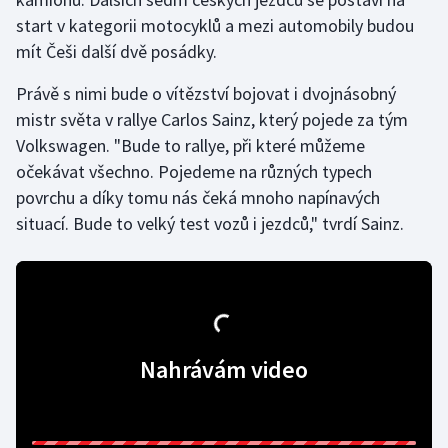
start v kategorii motocyklů a mezi automobily budou
Gymnastika
mít Češi další dvě posádky.
Právě s nimi bude o vítězství bojovat i dvojnásobný
Házená
mistr světa v rallye Carlos Sainz, který pojede za tým
Jezdectví
Volkswagen. "Bude to rallye, při které můžeme
očekávat všechno. Pojedeme na různých typech
Judo
povrchu a díky tomu nás čeká mnoho napínavých
situací. Bude to velký test vozů i jezdců," tvrdí Sainz.
Krasobruslení
Lezení
Lyže a snowboard
Nahrávám video
Moderní pětiboj
Motorsport