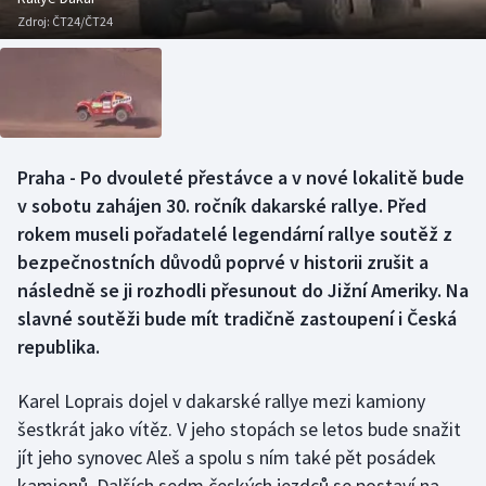
Baseball a softbal
Soutěže
Zdroj:
ČT24/ČT24
Basketbal
Historické návraty
Biatlon
Aplikace ČT sport
Boby a skeleton
AZ kvíz
Praha - Po dvouleté přestávce a v nové lokalitě bude
v sobotu zahájen 30. ročník dakarské rallye. Před
Box
rokem museli pořadatelé legendární rallye soutěž z
bezpečnostních důvodů poprvé v historii zrušit a
Curling
následně se ji rozhodli přesunout do Jižní Ameriky. Na
slavné soutěži bude mít tradičně zastoupení i Česká
Dostihy
republika.
Florbal
Karel Loprais dojel v dakarské rallye mezi kamiony
šestkrát jako vítěz. V jeho stopách se letos bude snažit
Futsal
jít jeho synovec Aleš a spolu s ním také pět posádek
kamionů. Dalších sedm českých jezdců se postaví na
Golf