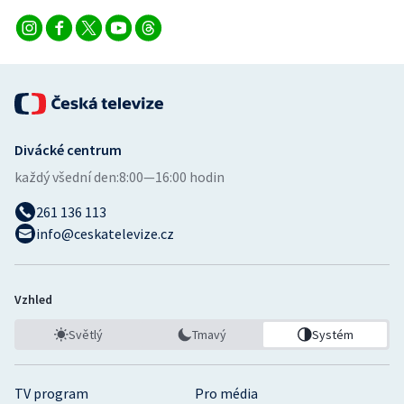
Divácké centrum
každý všední den:
8:00—16:00 hodin
261 136 113
info@ceskatelevize.cz
Vzhled
Světlý
Tmavý
Systém
TV program
Pro média