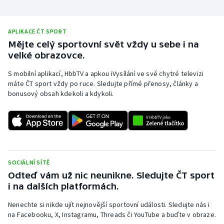
Stolní tenis
Triatlon
APLIKACE ČT SPORT
Mějte celý sportovní svět vždy u sebe i na
velké obrazovce.
Veslování
S mobilní aplikací, HbbTV a apkou iVysílání ve své chytré televizi
Vodní slalom
máte ČT sport vždy po ruce. Sledujte přímé přenosy, články a
bonusový obsah kdekoli a kdykoli.
Volejbal
Ostatní
SOCIÁLNÍ SÍTĚ
Odteď vám už nic neunikne. Sledujte ČT sport
i na dalších platformách.
Nenechte si nikde ujít nejnovější sportovní události. Sledujte nás i
na Facebooku, X, Instagramu, Threads či YouTube a buďte v obraze.