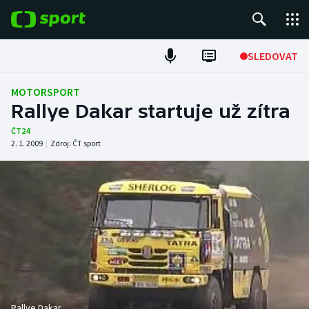
POPULÁRNÍ
SLEDOVAT
Fotbal
MOTORSPORT
Rallye Dakar startuje už zítra
Hokej
ČT24
2. 1. 2009
|
Zdroj:
ČT sport
Tenis
Atletika
Cyklistika
DALŠÍ SPORTY
Americký fotbal
NEPŘEHLÉDNĚTE
Rallye Dakar