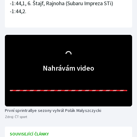
-1:44,1, 6. Štajf, Rajnoha (Subaru Impreza STi)
Olympijské hry
-1:44,2.
Parasport
Plavání
Plážový volejbal
Nahrávám video
Ragby
Rychlobruslení
Rychlostní kanoistika
První sprintrallye sezony vyhrál Polák Malyszczycki
Short track
Zdroj:
ČT sport
Sportovní střelba
SOUVISEJÍCÍ ČLÁNKY