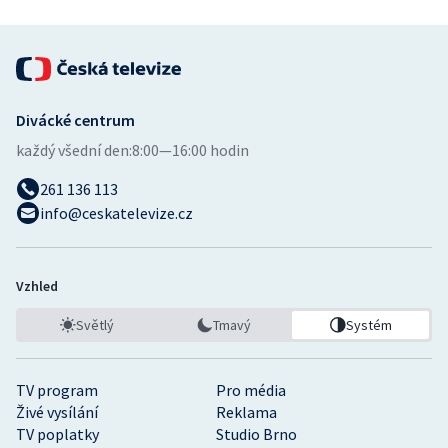
Divácké centrum
každý všední den:
8:00—16:00 hodin
261 136 113
info@ceskatelevize.cz
Vzhled
Světlý
Tmavý
Systém
TV program
Pro média
Živé vysílání
Reklama
TV poplatky
Studio Brno