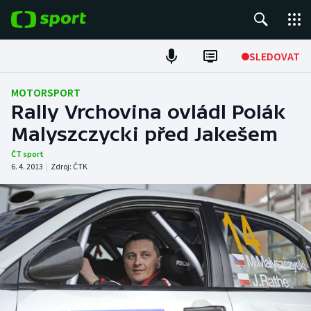
POPULÁRNÍ
SLEDOVAT
Fotbal
MOTORSPORT
Rally Vrchovina ovládl Polák
Hokej
Malyszczycki před Jakešem
Tenis
ČT sport
6. 4. 2013
|
Zdroj:
ČTK
Atletika
Cyklistika
DALŠÍ SPORTY
Americký fotbal
NEPŘEHLÉDNĚTE