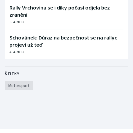
Stolní tenis
Rally Vrchovina se i díky počasí odjela bez
zranění
Triatlon
6. 4. 2013
Veslování
Schovánek: Důraz na bezpečnost se na rallye
projeví už teď
Vodní slalom
4. 4. 2013
Volejbal
ŠTÍTKY
Ostatní
Motorsport