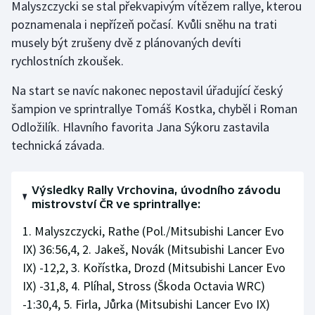
Malyszczycki se stal překvapivým vítězem rallye, kterou
poznamenala i nepřízeň počasí. Kvůli sněhu na trati
Gymnastika
musely být zrušeny dvě z plánovaných devíti
rychlostních zkoušek.
Házená
Na start se navíc nakonec nepostavil úřadující český
Jezdectví
šampion ve sprintrallye Tomáš Kostka, chyběl i Roman
Odložilík. Hlavního favorita Jana Sýkoru zastavila
Judo
technická závada.
Krasobruslení
Výsledky Rally Vrchovina, úvodního závodu
Lezení
mistrovství ČR ve sprintrallye:
1. Malyszczycki, Rathe (Pol./Mitsubishi Lancer Evo
Lyže a snowboard
IX) 36:56,4, 2. Jakeš, Novák (Mitsubishi Lancer Evo
IX) -12,2, 3. Kořístka, Drozd (Mitsubishi Lancer Evo
Moderní pětiboj
IX) -31,8, 4. Plíhal, Stross (Škoda Octavia WRC)
Motorsport
-1:30,4, 5. Firla, Jůrka (Mitsubishi Lancer Evo IX)