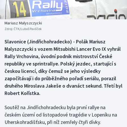
Baseball a softbal
Soutěže
Basketbal
Historické návraty
Mariusz Malyszczycki
Zdroj:
ČTK/Luboš Pavlíček
Biatlon
Aplikace ČT sport
Slavonice (Jindřichohradecko) - Polák Mariusz
Boby a skeleton
AZ kvíz
Malyszczycki s vozem Mitsubishi Lancer Evo IX vyhrál
Rally Vrchovina, úvodní podnik mistrovství České
Box
republiky ve sprintrallye. Polský jezdec, startující s
českou licencí, díky čemuž se jeho výsledky
Curling
započítávají i do průběžného pořadí seriálu, porazil
druhého Miroslava Jakeše o dvanáct sekund. Třetí byl
Dostihy
Robert Kořístka.
Florbal
Soutěž na Jindřichohradecku byla první rallye na
Futsal
českém území od listopadové tragédie v Lopeníku na
Uherskohradišťsku, při níž zemřely čtyři dívky.
Golf