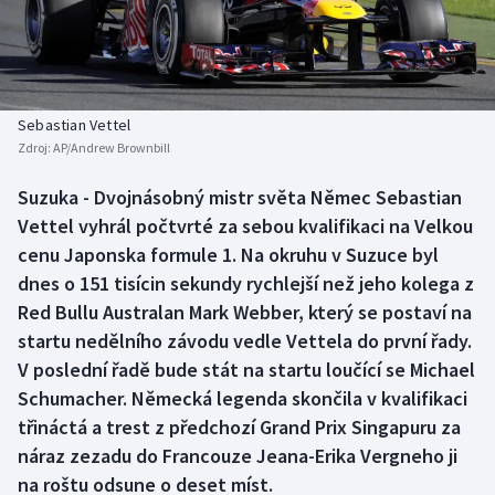
Baseball a softbal
Soutěže
Basketbal
Historické návraty
Biatlon
Aplikace ČT sport
Sebastian Vettel
Zdroj:
AP/Andrew Brownbill
Boby a skeleton
AZ kvíz
Suzuka - Dvojnásobný mistr světa Němec Sebastian
Vettel vyhrál počtvrté za sebou kvalifikaci na Velkou
Box
cenu Japonska formule 1. Na okruhu v Suzuce byl
Curling
dnes o 151 tisícin sekundy rychlejší než jeho kolega z
Red Bullu Australan Mark Webber, který se postaví na
Dostihy
startu nedělního závodu vedle Vettela do první řady.
V poslední řadě bude stát na startu loučící se Michael
Florbal
Schumacher. Německá legenda skončila v kvalifikaci
třináctá a trest z předchozí Grand Prix Singapuru za
Futsal
náraz zezadu do Francouze Jeana-Erika Vergneho ji
na roštu odsune o deset míst.
Golf