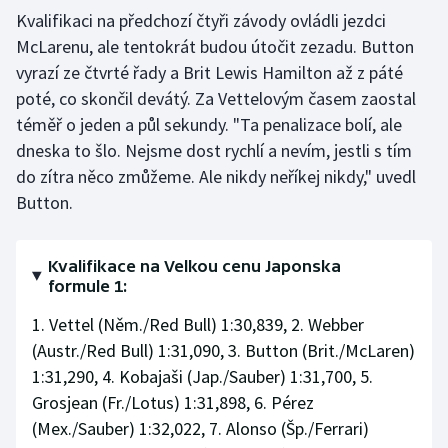
Stolní tenis
Kvalifikaci na předchozí čtyři závody ovládli jezdci
McLarenu, ale tentokrát budou útočit zezadu. Button
Triatlon
vyrazí ze čtvrté řady a Brit Lewis Hamilton až z páté
poté, co skončil devátý. Za Vettelovým časem zaostal
Veslování
téměř o jeden a půl sekundy. "Ta penalizace bolí, ale
dneska to šlo. Nejsme dost rychlí a nevím, jestli s tím
Vodní slalom
do zítra něco zmůžeme. Ale nikdy neříkej nikdy," uvedl
Button.
Volejbal
Ostatní
Kvalifikace na Velkou cenu Japonska
formule 1:
1. Vettel (Něm./Red Bull) 1:30,839, 2. Webber
(Austr./Red Bull) 1:31,090, 3. Button (Brit./McLaren)
1:31,290, 4. Kobajaši (Jap./Sauber) 1:31,700, 5.
Grosjean (Fr./Lotus) 1:31,898, 6. Pérez
(Mex./Sauber) 1:32,022, 7. Alonso (Šp./Ferrari)