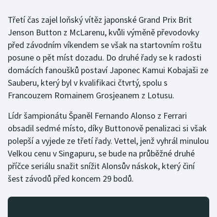
Třetí čas zajel loňský vítěz japonské Grand Prix Brit
Gymnastika
Jenson Button z McLarenu, kvůli výměně převodovky
před závodním víkendem se však na startovním roštu
Házená
posune o pět míst dozadu. Do druhé řady se k radosti
Jezdectví
domácích fanoušků postaví Japonec Kamui Kobajaši ze
Sauberu, který byl v kvalifikaci čtvrtý, spolu s
Judo
Francouzem Romainem Grosjeanem z Lotusu.
Lídr šampionátu Španěl Fernando Alonso z Ferrari
Krasobruslení
obsadil sedmé místo, díky Buttonově penalizaci si však
Lezení
polepší a vyjede ze třetí řady. Vettel, jenž vyhrál minulou
Velkou cenu v Singapuru, se bude na průběžné druhé
Lyže a snowboard
příčce seriálu snažit snížit Alonsův náskok, který činí
šest závodů před koncem 29 bodů.
Moderní pětiboj
Motorsport