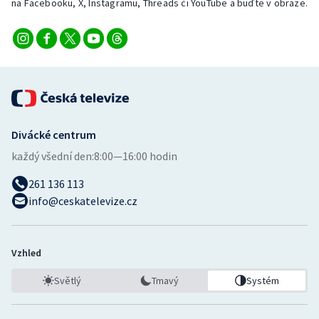
na Facebooku, X, Instagramu, Threads či YouTube a buďte v obraze.
Divácké centrum
každý všední den:
8:00—16:00 hodin
261 136 113
info@ceskatelevize.cz
Vzhled
Světlý
Tmavý
Systém