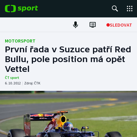
POPULÁRNÍ
SLEDOVAT
Fotbal
MOTORSPORT
První řada v Suzuce patří Red
Hokej
Bullu, pole position má opět
Vettel
Tenis
ČT sport
Atletika
6. 10. 2012
|
Zdroj:
ČTK
Cyklistika
DALŠÍ SPORTY
Americký fotbal
NEPŘEHLÉDNĚTE