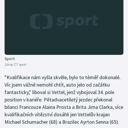
Olympijské hry
Parasport
Plavání
Plážový volejbal
Sport
Ragby
Zdroj:
ČT sport
"Kvalifikace nám vyšla skvěle, bylo to téměř dokonalé.
Rychlobruslení
Víc jsem vážně nemohl chtít, auto jelo od začátku
Rychlostní kanoistika
fantasticky," liboval si Vettel, jenž vybojoval 34. pole
position v kariéře. Pětadvacetiletý jezdec překonal
Short track
bilanci Francouze Alaina Prosta a Brita Jima Clarka, více
kvalifikačních vítězství dosáhli jen Vettelův krajan
Sportovní střelba
Michael Schumacher (68) a Brazilec Ayrton Senna (65).