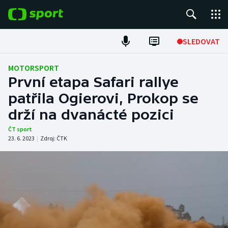
POPULÁRNÍ
SLEDOVAT
Fotbal
MOTORSPORT
První etapa Safari rallye
Hokej
patřila Ogierovi, Prokop se
drží na dvanácté pozici
Tenis
ČT sport
Atletika
23. 6. 2023
|
Zdroj:
ČTK
Cyklistika
DALŠÍ SPORTY
Americký fotbal
NEPŘEHLÉDNĚTE