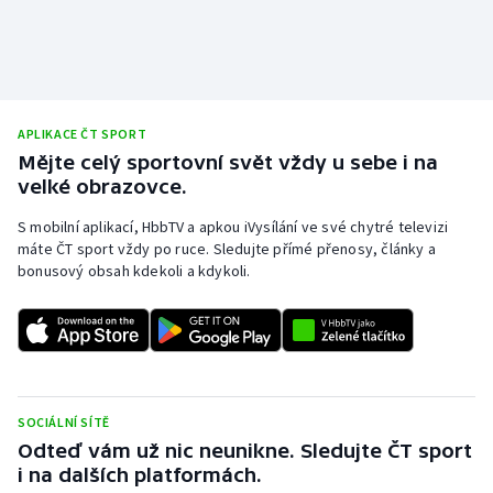
Stolní tenis
Triatlon
Veslování
APLIKACE ČT SPORT
Mějte celý sportovní svět vždy u sebe i na
Vodní slalom
velké obrazovce.
Volejbal
S mobilní aplikací, HbbTV a apkou iVysílání ve své chytré televizi
máte ČT sport vždy po ruce. Sledujte přímé přenosy, články a
bonusový obsah kdekoli a kdykoli.
Ostatní
SOCIÁLNÍ SÍTĚ
Odteď vám už nic neunikne. Sledujte ČT sport
i na dalších platformách.