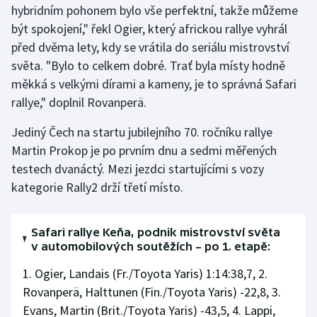
hybridním pohonem bylo vše perfektní, takže můžeme
být spokojení," řekl Ogier, který africkou rallye vyhrál
Gymnastika
před dvěma lety, kdy se vrátila do seriálu mistrovství
světa. "Bylo to celkem dobré. Trať byla místy hodně
Házená
měkká s velkými dírami a kameny, je to správná Safari
Jezdectví
rallye," doplnil Rovanperä.
Jediný Čech na startu jubilejního 70. ročníku rallye
Judo
Martin Prokop je po prvním dnu a sedmi měřených
testech dvanáctý. Mezi jezdci startujícími s vozy
Krasobruslení
kategorie Rally2 drží třetí místo.
Lezení
Safari rallye Keňa, podnik mistrovství světa
Lyže a snowboard
v automobilových soutěžích – po 1. etapě:
Moderní pětiboj
1. Ogier, Landais (Fr./Toyota Yaris) 1:14:38,7, 2.
Rovanperä, Halttunen (Fin./Toyota Yaris) -22,8, 3.
Motorsport
Evans, Martin (Brit./Toyota Yaris) -43,5, 4. Lappi,