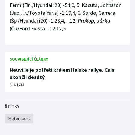
Ferm (Fin./Hyundai i20) -54,0, 5. Kacuta, Johnston
Olympijské hry
(Jap., Ir./Toyota Yaris) -1:19,4, 6. Sordo, Carrera
(Šp./Hyundai i20) -1:28,4, ...12.
Prokop, Jůrka
Parasport
(ČR/Ford Fiesta) -12:12,5.
Plavání
Plážový volejbal
SOUVISEJÍCÍ ČLÁNKY
Ragby
Neuville je potřetí králem Italské rallye, Cais
skončil desátý
Rychlobruslení
4. 6. 2023
Rychlostní kanoistika
ŠTÍTKY
Short track
Motorsport
Sportovní střelba