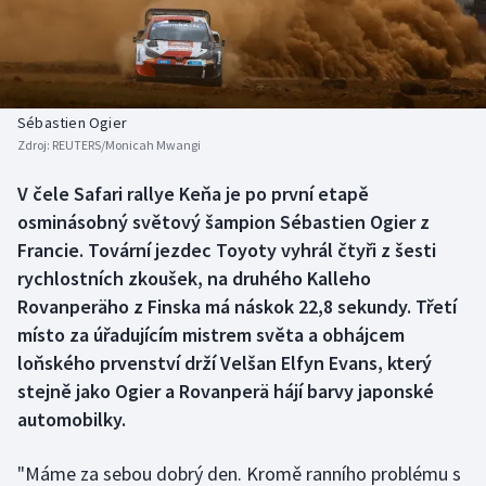
Baseball a softbal
Soutěže
Basketbal
Historické návraty
Biatlon
Aplikace ČT sport
Sébastien Ogier
Zdroj:
REUTERS/Monicah Mwangi
Boby a skeleton
AZ kvíz
V čele Safari rallye Keňa je po první etapě
osminásobný světový šampion Sébastien Ogier z
Box
Francie. Tovární jezdec Toyoty vyhrál čtyři z šesti
Curling
rychlostních zkoušek, na druhého Kalleho
Rovanperäho z Finska má náskok 22,8 sekundy. Třetí
Dostihy
místo za úřadujícím mistrem světa a obhájcem
loňského prvenství drží Velšan Elfyn Evans, který
Florbal
stejně jako Ogier a Rovanperä hájí barvy japonské
automobilky.
Futsal
"Máme za sebou dobrý den. Kromě ranního problému s
Golf