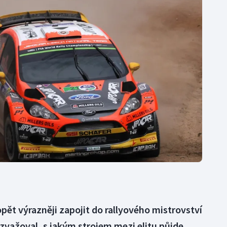
Moderní pětiboj
Triatlon
Motorsport
Veslování
Olympijské hry
Vodní slalom
Parasport
Volejbal
Plavání
Ostatní
Plážový volejbal
opět výrazněji zapojit do rallyového mistrovství
zvažoval, s jakým strojem mezi elitu půjde.