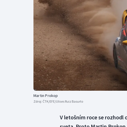
Curling
Dostihy
Florbal
Futsal
Golf
Gymnastika
Martin Prokop
Zdroj:
ČTK/EFE/Ulises Ruiz Basurto
V letošním roce se rozhodl 
sveta. Proto Martin Prokop 