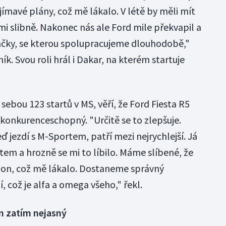
jímavé plány, což mě lákalo. V létě by měli mít
mi slibně. Nakonec nás ale Ford mile překvapil a
ačky, se kterou spolupracujeme dlouhodobě,"
k. Svou roli hrál i Dakar, na kterém startuje
sebou 123 startů v MS, věří, že Ford Fiesta R5
konkurenceschopný. "Určitě se to zlepšuje.
 jezdí s M-Sportem, patří mezi nejrychlejší. Já
utem a hrozně se mi to líbilo. Máme slíbené, že
 on, což mě lákalo. Dostaneme správný
, což je alfa a omega všeho," řekl.
m zatím nejasný