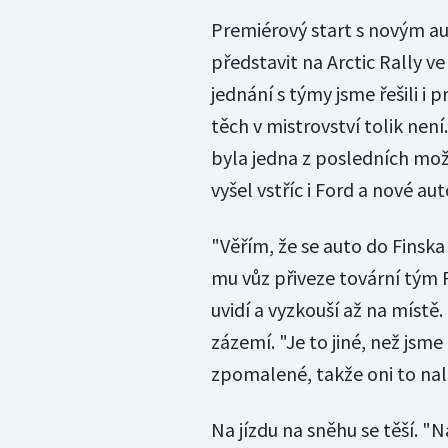
Premiérový start s novým aut
představit na Arctic Rally v
jednání s týmy jsme řešili i 
těch v mistrovství tolik není
byla jedna z posledních mož
vyšel vstříc i Ford a nové au
"Věřím, že se auto do Finska
mu vůz přiveze tovární tým F
uvidí a vyzkouší až na místě.
zázemí. "Je to jiné, než jsme 
zpomalené, takže oni to nalo
Na jízdu na sněhu se těší. "