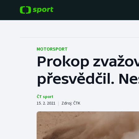
POPULÁRNÍ
DALŠÍ SPORTY
Fotbal
Americký fotbal
MOTORSPORT
Prokop zvažov
Hokej
Baseball a softbal
přesvědčil. Ne
Tenis
Basketbal
Atletika
Biatlon
ČT sport
15. 2. 2021
|
Zdroj:
ČTK
Cyklistika
Boby a skeleton
Box