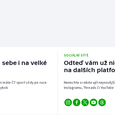
SOCIÁLNÍ SÍTĚ
 sebe i na velké
Odteď vám už nic
na dalších platf
izi máte ČT sport vždy po ruce.
Nenechte si nikde ujít nejnovější
ykoli.
Instagramu, Threads či YouTube 