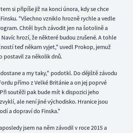
em si připíše již na konci února, kdy se chce
e Finsku. "Všechno vzniklo hrozně rychle a vedle
program. Chtěl bych závodit jen na šotolině a
. Navíc hrozí, že některé budou zrušené. A tohle
ností teď někam vyjet," uvedl Prokop, jemuž
to postavil za několik dnů.
 dostane a my taky," podotkl. Do dějiště závodu
ordu přímo z Velké Británie a on jej poprvé
 Při soutěži pak bude mít k dispozici jeho
zvyklí, ale není jiné východisko. Hranice jsou
dí a dopraví do Finska."
Naposledy jsem na něm závodil v roce 2015 a