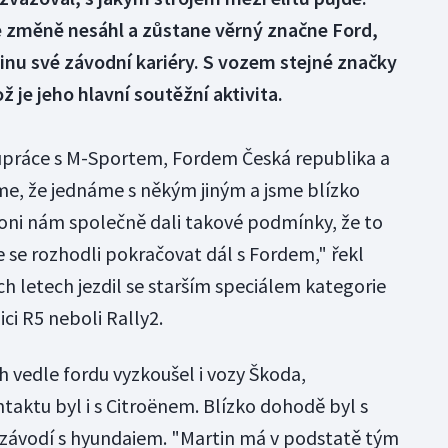
e změně nesáhl a zůstane věrný značne Ford,
šinu své závodní kariéry. S vozem stejné značky
ož je jeho hlavní soutěžní aktivita.
práce s M-Sportem, Fordem Česká republika a
e, že jednáme s někým jiným a jsme blízko
oni nám společně dali takové podmínky, že to
 se rozhodli pokračovat dál s Fordem," řekl
h letech jezdil se starším speciálem kategorie
ci R5 neboli Rally2.
h vedle fordu vyzkoušel i vozy Škoda,
taktu byl i s Citroënem. Blízko dohodě byl s
 závodí s hyundaiem. "Martin má v podstatě tým