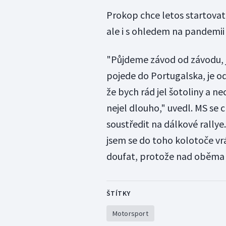
Prokop chce letos startovat
ale i s ohledem na pandemi
"Půjdeme závod od závodu, j
pojede do Portugalska, je od
že bych rád jel šotoliny a ne
nejel dlouho," uvedl. MS se 
soustředit na dálkové rallye.
jsem se do toho kolotoče vrát
doufat, protože nad oběma j
ŠTÍTKY
Motorsport