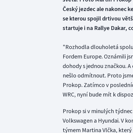
Český jezdec ale nakonec k
se kterou spojil drtivou vět
startuje i na Rallye Dakar, c
"Rozhodla dlouholetá spolu
Fordem Europe. Oznámili jsm
dohody s jednou značkou. A 
nešlo odmítnout. Proto jsme
Prokop. Zatímco v posledníc
WRC, nyní bude mít k dispozi
Prokop si v minulých týdnec
Volkswagen a Hyundai. V kon
týmem Martina Vlčka, který