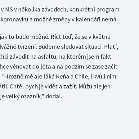
 v MS v několika závodech, konkrétní program
i koronaviru a možné změny v kalendáři nemá.
ak to bude možné. Říct teď, že se v květnu
vážné tvrzení. Budeme sledovat situaci. Platí,
chci závodit na asfaltu, na kterém jsem fakt
chce věnovat do léta a na podzim se zase začít
 "Hrozně mě ale láká Keňa a Chile, i kvůli nim
il. Chtěl bych je vidět a zažít. Můžu ale jen
e velký otazník," dodal.