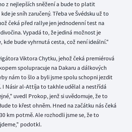
no z nejlepších sněžení a bude to platit
, kde je sníh zaručený. Třeba ve Švédsku už to
hož čeká před rallye jen jednodenní test na
 divočina. Vypadá to, že jediná možnost je
 kde bude vyhrnutá cesta, což není ideální."
vigátora Viktora Chytku, jehož čeká premiérová
Prokopem spolupracuje na Dakaru a dálkových
yby nám to šlo a byli jsme spolu schopni jezdit
í. I Násir al-Attíja to takhle udělal a nestřídá
jné," uvedl Prokop, jenž si uvědomuje, že to
Bude to křest ohněm. Hned na začátku nás čeká
30 km potmě. Ale rozhodli jsme se, že to
 jdeme," podotkl.