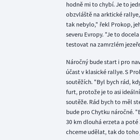
hodně mi to chybí. Je to jed
obzvláště na arktické rallye
tak nebylo," řekl Prokop, je
severu Evropy. "Je to docela
testovat na zamrzlém jezeře,
Náročný bude start i pro na
účast v klasické rallye. S 
soutěžích. "Byl bych rád, kd
furt, protože je to asi ideáln
soutěže. Rád bych to měl ste
bude pro Chytku náročné. "
30 km dlouhá erzeta a poté 
chceme udělat, tak do toho