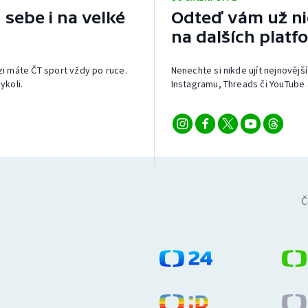
 sebe i na velké
Odteď vám už nic
na dalších platf
izi máte ČT sport vždy po ruce.
Nenechte si nikde ujít nejnovější
ykoli.
Instagramu, Threads či YouTube 
Č