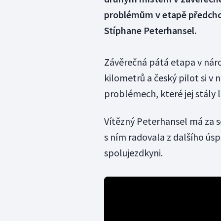
problémům v etapě předchoz
Stíphane Peterhansel.
Závěrečná pátá etapa v nár
kilometrů a český pilot si v
problémech, které jej stály
Vítězný Peterhansel má za se
s ním radovala z dalšího ús
spolujezdkyni.