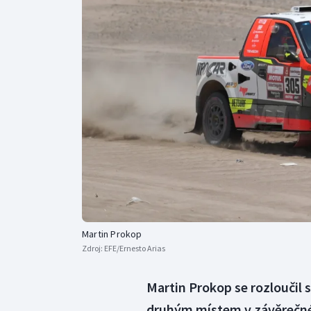
Curling
Dostihy
Florbal
Futsal
Golf
Gymnastika
Martin Prokop
Zdroj:
EFE/Ernesto Arias
Martin Prokop se rozloučil
druhým místem v závěrečné 