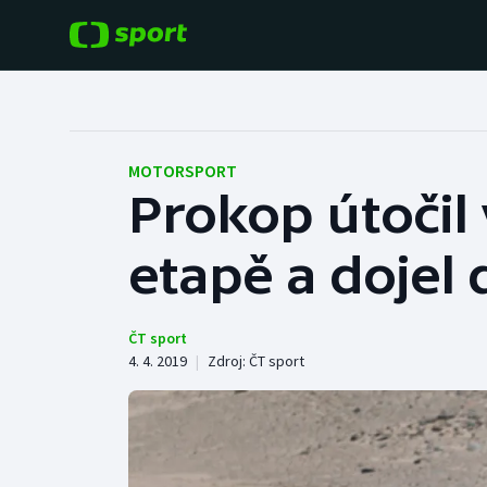
POPULÁRNÍ
DALŠÍ SPORTY
Fotbal
Americký fotbal
MOTORSPORT
Prokop útočil
Hokej
Baseball a softbal
etapě a dojel
Tenis
Basketbal
Atletika
Biatlon
ČT sport
4. 4. 2019
|
Zdroj:
ČT sport
Cyklistika
Boby a skeleton
Box