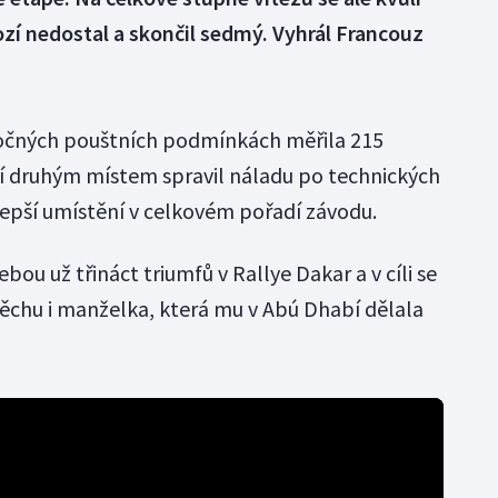
í nedostal a skončil sedmý. Vyhrál Francouz
očných pouštních podmínkách měřila 215
 ní druhým místem spravil náladu po technických
 lepší umístění v celkovém pořadí závodu.
bou už třináct triumfů v Rallye Dakar a v cíli se
pěchu i manželka, která mu v Abú Dhabí dělala