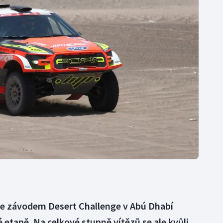
Moderní pětiboj
Triatlon
Motorsport
Veslování
Olympijské hry
Vodní slalom
Parasport
Volejbal
Plavání
Ostatní
Plážový volejbal
 se závodem Desert Challenge v Abú Dhabí
etapě. Na celkové stupně vítězů se ale kvůli