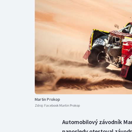
Curling
Dostihy
Florbal
Futsal
Golf
Gymnastika
Martin Prokop
Zdroj:
Facebook Martin Prokop
Automobilový závodník Mart
naposledy otestoval závodn