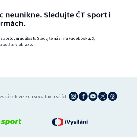
 neunikne. Sledujte ČT sport i
ormách.
 sportovní události. Sledujte nás i na Facebooku, X,
a buďte v obraze.
eská televize na sociálních sítích: