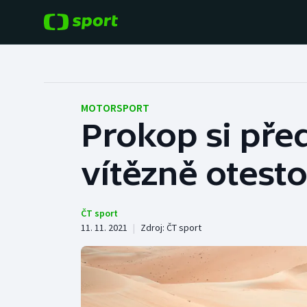
POPULÁRNÍ
DALŠÍ SPORTY
Fotbal
Americký fotbal
MOTORSPORT
Prokop si př
Hokej
Baseball a softbal
vítězně otesto
Tenis
Basketbal
Atletika
Biatlon
ČT sport
11. 11. 2021
|
Zdroj:
ČT sport
Cyklistika
Boby a skeleton
Box