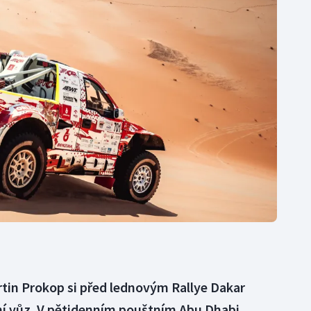
Moderní pětiboj
Triatlon
Motorsport
Veslování
Olympijské hry
Vodní slalom
Parasport
Volejbal
Plavání
Ostatní
Plážový volejbal
in Prokop si před lednovým Rallye Dakar
í vůz. V pětidenním pouštním Abu Dhabi