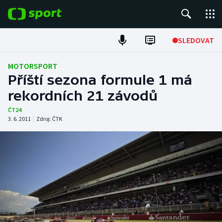
POPULÁRNÍ
SLEDOVAT
Fotbal
MOTORSPORT
Příští sezona formule 1 má
Hokej
rekordních 21 závodů
Tenis
ČT24
3. 6. 2011
|
Zdroj:
ČTK
Atletika
Cyklistika
DALŠÍ SPORTY
Americký fotbal
NEPŘEHLÉDNĚTE