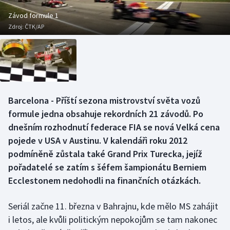
Baseball a softbal
Soutěže
Závod formule 1
Zdroj:
ČTK/AP
Basketbal
Historické návraty
Biatlon
Aplikace ČT sport
Boby a skeleton
AZ kvíz
Barcelona - Příští sezona mistrovství světa vozů
Box
formule jedna obsahuje rekordních 21 závodů. Po
dnešním rozhodnutí federace FIA se nová Velká cena
Curling
pojede v USA v Austinu. V kalendáři roku 2012
podmíněně zůstala také Grand Prix Turecka, jejíž
Dostihy
pořadatelé se zatím s šéfem šampionátu Berniem
Florbal
Ecclestonem nedohodli na finančních otázkách.
Futsal
Seriál začne 11. března v Bahrajnu, kde mělo MS zahájit
i letos, ale kvůli politickým nepokojům se tam nakonec
Golf