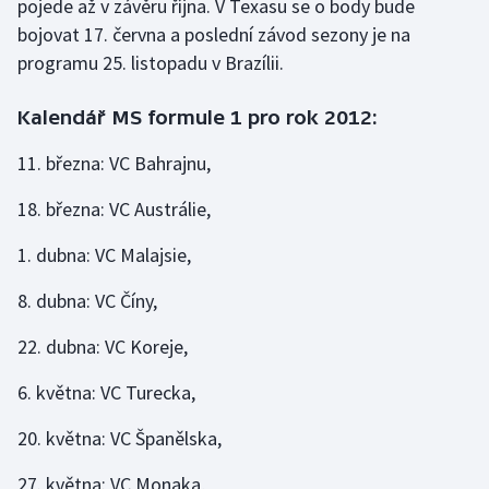
pojede až v závěru října. V Texasu se o body bude
bojovat 17. června a poslední závod sezony je na
Gymnastika
programu 25. listopadu v Brazílii.
Házená
Kalendář MS formule 1 pro rok 2012:
Jezdectví
11. března: VC Bahrajnu,
Judo
18. března: VC Austrálie,
1. dubna: VC Malajsie,
Krasobruslení
8. dubna: VC Číny,
Lezení
22. dubna: VC Koreje,
Lyže a snowboard
6. května: VC Turecka,
Moderní pětiboj
20. května: VC Španělska,
Motorsport
27. května: VC Monaka,