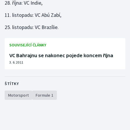
28. října: VC Indie,
Stolní tenis
11. listopadu: VC Abú Zabí,
Triatlon
25. listopadu: VC Brazílie.
Veslování
SOUVISEJÍCÍ ČLÁNKY
Vodní slalom
VC Bahrajnu se nakonec pojede koncem října
Volejbal
3. 6. 2011
Ostatní
ŠTÍTKY
Motorsport
Formule 1