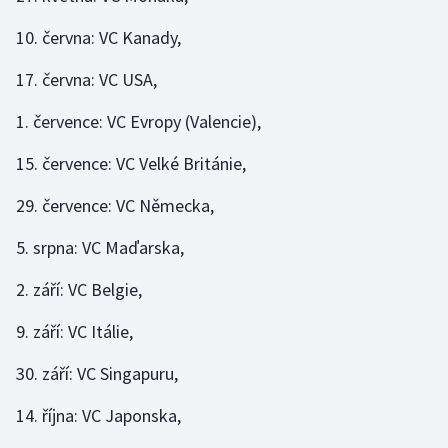
Olympijské hry
10. června: VC Kanady,
Parasport
17. června: VC USA,
1. července: VC Evropy (Valencie),
Plavání
15. července: VC Velké Británie,
Plážový volejbal
29. července: VC Německa,
Ragby
5. srpna: VC Maďarska,
Rychlobruslení
2. září: VC Belgie,
Rychlostní kanoistika
9. září: VC Itálie,
Short track
30. září: VC Singapuru,
Sportovní střelba
14. října: VC Japonska,