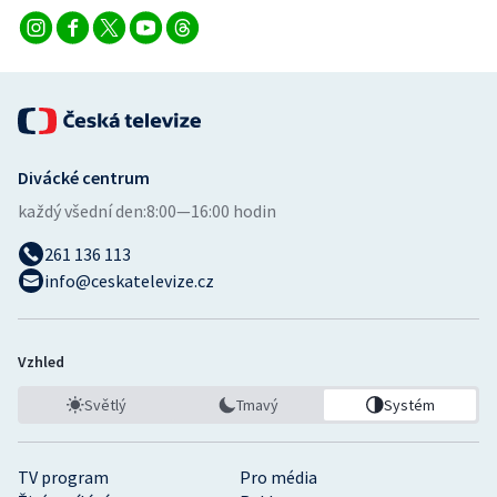
Divácké centrum
každý všední den:
8:00—16:00 hodin
261 136 113
info@ceskatelevize.cz
Vzhled
Světlý
Tmavý
Systém
TV program
Pro média