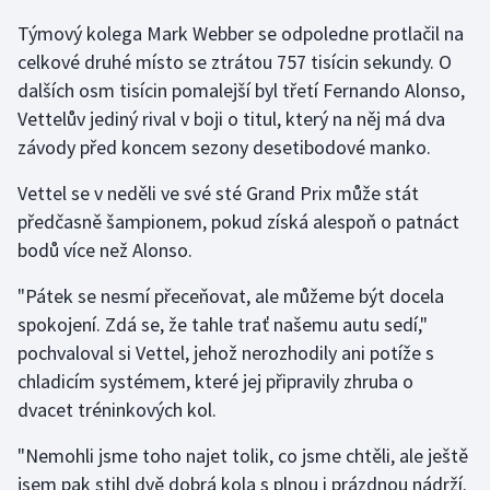
Týmový kolega Mark Webber se odpoledne protlačil na
Gymnastika
celkové druhé místo se ztrátou 757 tisícin sekundy. O
dalších osm tisícin pomalejší byl třetí Fernando Alonso,
Házená
Vettelův jediný rival v boji o titul, který na něj má dva
závody před koncem sezony desetibodové manko.
Jezdectví
Vettel se v neděli ve své sté Grand Prix může stát
Judo
předčasně šampionem, pokud získá alespoň o patnáct
bodů více než Alonso.
Krasobruslení
"Pátek se nesmí přeceňovat, ale můžeme být docela
Lezení
spokojení. Zdá se, že tahle trať našemu autu sedí,"
pochvaloval si Vettel, jehož nerozhodily ani potíže s
Lyže a snowboard
chladicím systémem, které jej připravily zhruba o
dvacet tréninkových kol.
Moderní pětiboj
"Nemohli jsme toho najet tolik, co jsme chtěli, ale ještě
Motorsport
jsem pak stihl dvě dobrá kola s plnou i prázdnou nádrží.