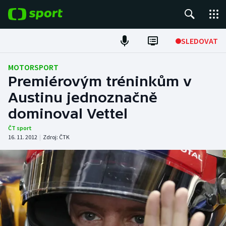
POPULÁRNÍ
SLEDOVAT
Fotbal
MOTORSPORT
Premiérovým tréninkům v
Hokej
Austinu jednoznačně
dominoval Vettel
Tenis
ČT sport
Atletika
16. 11. 2012
|
Zdroj:
ČTK
Cyklistika
DALŠÍ SPORTY
Americký fotbal
NEPŘEHLÉDNĚTE