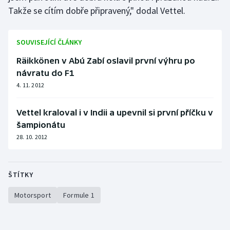
Takže se cítím dobře připravený," dodal Vettel.
Olympijské hry
Parasport
SOUVISEJÍCÍ ČLÁNKY
Räikkönen v Abú Zabí oslavil první výhru po
Plavání
návratu do F1
4. 11. 2012
Plážový volejbal
Vettel kraloval i v Indii a upevnil si první příčku v
Ragby
šampionátu
28. 10. 2012
Rychlobruslení
Rychlostní kanoistika
ŠTÍTKY
Short track
Motorsport
Formule 1
Sportovní střelba