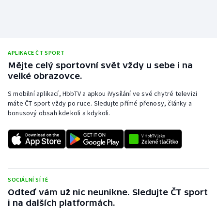
Stolní tenis
Triatlon
Veslování
APLIKACE ČT SPORT
Mějte celý sportovní svět vždy u sebe i na
velké obrazovce.
Vodní slalom
S mobilní aplikací, HbbTV a apkou iVysílání ve své chytré televizi
Volejbal
máte ČT sport vždy po ruce. Sledujte přímé přenosy, články a
bonusový obsah kdekoli a kdykoli.
Ostatní
SOCIÁLNÍ SÍTĚ
Odteď vám už nic neunikne. Sledujte ČT sport
i na dalších platformách.