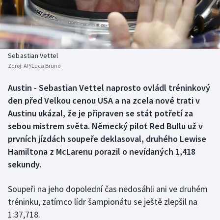
Baseball a softbal
Soutěže
Basketbal
Historické návraty
Biatlon
Aplikace ČT sport
Sebastian Vettel
Zdroj:
AP/Luca Bruno
Boby a skeleton
AZ kvíz
Austin - Sebastian Vettel naprosto ovládl tréninkový
den před Velkou cenou USA a na zcela nové trati v
Box
Austinu ukázal, že je připraven se stát potřetí za
Curling
sebou mistrem světa. Německý pilot Red Bullu už v
prvních jízdách soupeře deklasoval, druhého Lewise
Dostihy
Hamiltona z McLarenu porazil o nevídaných 1,418
sekundy.
Florbal
Soupeři na jeho dopolední čas nedosáhli ani ve druhém
Futsal
tréninku, zatímco lídr šampionátu se ještě zlepšil na
1:37,718.
Golf