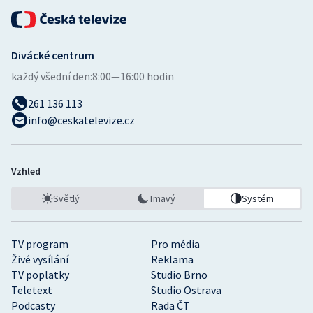
Divácké centrum
každý všední den:
8:00—16:00 hodin
261 136 113
info@ceskatelevize.cz
Vzhled
Světlý
Tmavý
Systém
TV program
Pro média
Živé vysílání
Reklama
TV poplatky
Studio Brno
Teletext
Studio Ostrava
Podcasty
Rada ČT