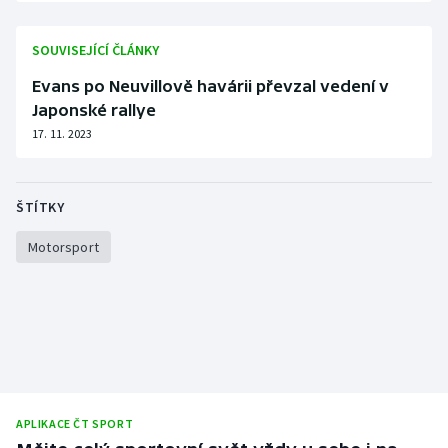
Stolní tenis
SOUVISEJÍCÍ ČLÁNKY
Triatlon
Evans po Neuvillově havárii převzal vedení v
Veslování
Japonské rallye
17. 11. 2023
Vodní slalom
Volejbal
ŠTÍTKY
Motorsport
Ostatní
APLIKACE ČT SPORT