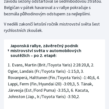
závodu sezony odstartoval se sedmibodovou ztrátou.
Belgičan v pátek havaroval a v rallye pokračuje s
Olympijské hry
bezmála půlhodinovým odstupem za nejlepšími.
Parasport
V neděli zakončí letošní ročník mistrovství světa šest
rychlostních zkoušek.
Plavání
Plážový volejbal
Japonská rallye, závěrečný podnik
mistrovství světa v automobilových
Ragby
soutěžích – po 2. etapě:
1. Evans, Martin (Brit./Toyota Yaris) 2:28:20,8, 2.
Rychlobruslení
Ogier, Landais (Fr./Toyota Yaris) -1:15,0, 3.
Rovanperä, Halttunen (Fin./Toyota Yaris) -1:40,6, 4.
Rychlostní kanoistika
Lappi, Ferm (Fin./Hyundai i20) -3:09,3, 5. Tänak,
Short track
Järveoja (Est./Ford Puma) -3:35,3, 6. Kacuta,
Johnston (Jap., Ir./Toyota Yaris) -3:50,2.
Sportovní střelba