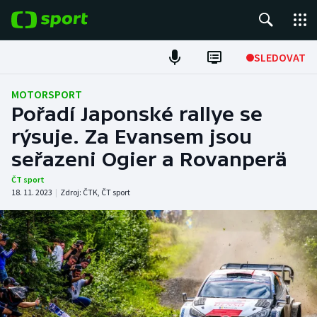
POPULÁRNÍ
SLEDOVAT
Fotbal
MOTORSPORT
Pořadí Japonské rallye se
Hokej
rýsuje. Za Evansem jsou
seřazeni Ogier a Rovanperä
Tenis
ČT sport
Atletika
18. 11. 2023
|
Zdroj:
ČTK
,
ČT sport
Cyklistika
DALŠÍ SPORTY
Americký fotbal
NEPŘEHLÉDNĚTE