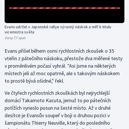
Gymnastika
Házená
Evans udržel v Japonské rallye výrazný náskok a míří k titulu
vicemistra světa
Zdroj:
ČT sport
Jezdectví
Evans přišel během osmi rychlostních zkoušek o 35
Judo
vteřin z pátečního náskoku, přestože dva měřené testy
v proměnlivém počasí vyhrál. "Asi jsme na některých
Krasobruslení
místech jeli až moc opatrně, ale s takovým náskokem
to prostě bývá ošidné," řekl.
Lezení
Ve čtyřech rychlostních zkouškách byl nejrychlejší
Lyže a snowboard
domácí Takamoto Kacuta, jemuž to po pátečních
potížích vyneslo posun na šesté místo. Až v druhé
Moderní pětiboj
desítce je Evansův soupeř v boji o druhou pozici v
šampionátu Thierry Neuville, který do posledního
Motorsport