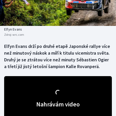
Baseball a softbal
Soutěže
Basketbal
Historické návraty
Biatlon
Aplikace ČT sport
Elfyn Evans
Zdroj:
wrc.com
Boby a skeleton
AZ kvíz
Elfyn Evans drží po druhé etapě Japonské rallye více
než minutový náskok a míří k titulu vicemistra světa.
Box
Druhý je se ztrátou více než minuty Sébastien Ogier
Curling
a třetí již jistý letošní šampion Kalle Rovanperä.
Dostihy
Florbal
Nahrávám video
Futsal
Golf