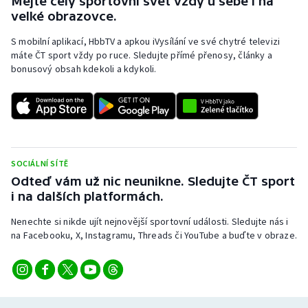
Mějte celý sportovní svět vždy u sebe i na
velké obrazovce.
S mobilní aplikací, HbbTV a apkou iVysílání ve své chytré televizi
máte ČT sport vždy po ruce. Sledujte přímé přenosy, články a
bonusový obsah kdekoli a kdykoli.
SOCIÁLNÍ SÍTĚ
Odteď vám už nic neunikne. Sledujte ČT sport
i na dalších platformách.
Nenechte si nikde ujít nejnovější sportovní události. Sledujte nás i
na Facebooku, X, Instagramu, Threads či YouTube a buďte v obraze.