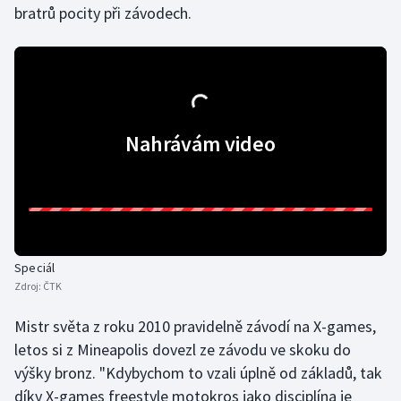
bratrů pocity při závodech.
Stolní tenis
Triatlon
Veslování
Nahrávám video
Vodní slalom
Volejbal
Ostatní
Speciál
Zdroj:
ČTK
Mistr světa z roku 2010 pravidelně závodí na X-games,
letos si z Mineapolis dovezl ze závodu ve skoku do
výšky bronz. "Kdybychom to vzali úplně od základů, tak
díky X-games freestyle motokros jako disciplína je