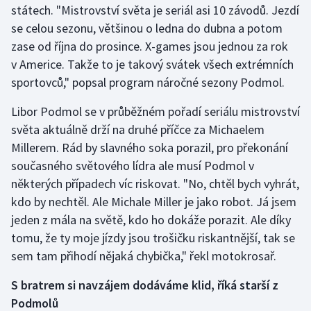
státech. "Mistrovství světa je seriál asi 10 závodů. Jezdí
se celou sezonu, většinou o ledna do dubna a potom
Gymnastika
zase od října do prosince. X-games jsou jednou za rok
v Americe. Takže to je takový svátek všech extrémních
Házená
sportovců," popsal program náročné sezony Podmol.
Jezdectví
Libor Podmol se v průběžném pořadí seriálu mistrovství
světa aktuálně drží na druhé příčce za Michaelem
Judo
Millerem. Rád by slavného soka porazil, pro překonání
současného světového lídra ale musí Podmol v
Krasobruslení
některých případech víc riskovat. "No, chtěl bych vyhrát,
Lezení
kdo by nechtěl. Ale Michale Miller je jako robot. Já jsem
jeden z mála na světě, kdo ho dokáže porazit. Ale díky
Lyže a snowboard
tomu, že ty moje jízdy jsou trošičku riskantnější, tak se
sem tam přihodí nějaká chybička," řekl motokrosař.
Moderní pětiboj
S bratrem si navzájem dodáváme klid, říká starší z
Motorsport
Podmolů