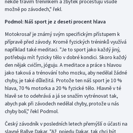
někde trávím tréninkem a zbytek procestuju všude
možně po závodech," řekl.
Podmol: Náš sport je z deseti procent hlava
Motokrosař je známý svým specifickým přístupem k
přípravě před závody. Kromě fyzických tréninků využívá
například také meditaci. "Je to sport jako každý jiný,
potřebuju mít fyzicky tělo v dobré kondici. Skoro každý
den nějak cvičím, jóguju. A meditace a práce s hlavou
jako taková a trénování toho mozku, aby nedělal žádné
chyby, je také důležitá. Protože ten náš sport je 10 %
hlava, 70 % motorka a 20 % fyzické tělo. Hlavně v té
hlavě se to odehrává a já se snažím vytrénovat tak,
abych pak při závodech nedělal chyby, protože u nás
chyby bolí," řekl Podmol.
Český závodník v posledních letech přemýšlí o účasti na
slavné Rallye Dakar. "Až pojedu Dakar, tak chci být