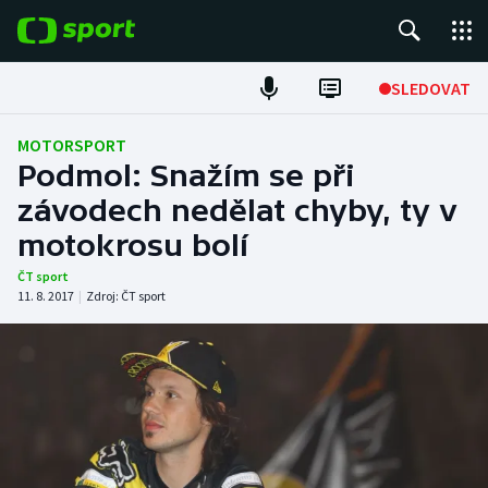
POPULÁRNÍ
SLEDOVAT
Fotbal
MOTORSPORT
Podmol: Snažím se při
Hokej
závodech nedělat chyby, ty v
motokrosu bolí
Tenis
ČT sport
Atletika
11. 8. 2017
|
Zdroj:
ČT sport
Cyklistika
DALŠÍ SPORTY
Americký fotbal
NEPŘEHLÉDNĚTE