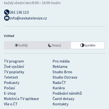
každý všední den:
8:00—16:00 hodin
261 136 113
info@ceskatelevize.cz
Vzhled
Světlý
Tmavý
Systém
TV program
Pro média
Živé vysílání
Reklama
TV poplatky
Studio Brno
Teletext
Studio Ostrava
Podcasty
Rada ČT
Počasí
Kariéra
E-shop
Podávání námětů
Mobilní a TV aplikace
Časté dotazy
Vše o ČT
Kontakty