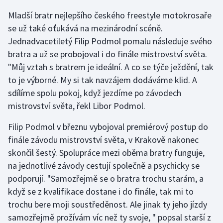
Mladší bratr nejlepšího českého freestyle motokrosaře
Olympijské hry
se už také oťukává na mezinárodní scéně.
Parasport
Jednadvacetiletý Filip Podmol pomalu následuje svého
bratra a už se probojoval i do finále mistrovství světa.
Plavání
"Můj vztah s bratrem je ideální. A co se týče ježdění, tak
to je výborné. My si tak navzájem dodáváme klid. A
Plážový volejbal
sdílíme spolu pokoj, když jezdíme po závodech
mistrovství světa, řekl Libor Podmol.
Ragby
Filip Podmol v březnu vybojoval premiérový postup do
Rychlobruslení
finále závodu mistrovství světa, v Krakově nakonec
skončil šestý. Spolupráce mezi oběma bratry funguje,
Rychlostní kanoistika
na jednotlivé závody cestují společně a psychicky se
podporují. "Samozřejmě se o bratra trochu starám, a
Short track
když se z kvalifikace dostane i do finále, tak mi to
trochu bere moji soustředěnost. Ale jinak ty jeho jízdy
Sportovní střelba
samozřejmě prožívám víc než ty svoje, " popsal starší z