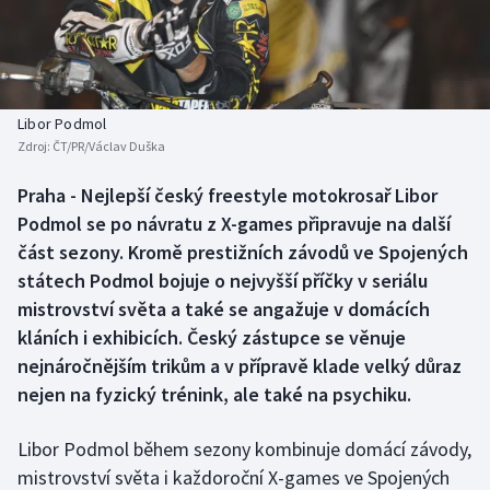
Baseball a softbal
Soutěže
Basketbal
Historické návraty
Biatlon
Aplikace ČT sport
Libor Podmol
Zdroj:
ČT/PR/Václav Duška
Boby a skeleton
AZ kvíz
Praha - Nejlepší český freestyle motokrosař Libor
Podmol se po návratu z X-games připravuje na další
Box
část sezony. Kromě prestižních závodů ve Spojených
Curling
státech Podmol bojuje o nejvyšší příčky v seriálu
mistrovství světa a také se angažuje v domácích
Dostihy
kláních i exhibicích. Český zástupce se věnuje
nejnáročnějším trikům a v přípravě klade velký důraz
Florbal
nejen na fyzický trénink, ale také na psychiku.
Futsal
Libor Podmol během sezony kombinuje domácí závody,
mistrovství světa i každoroční X-games ve Spojených
Golf