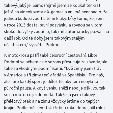
takový, jaký je. Samozřejmě jsem se koukal tenkrát
ještě na videokazety z X-games a ani mě nenapadlo, že
jednou budu závodit s těmi kluky. Díky tomu, že jsem
v roce 2013 dostal první pozvánku a rovnou se v tom
skoku do výšky zadařilo, tak mě automaticky pozvali na
další rok. Od té doby jsem takovým stálým
účastníkem," vysvětlil Podmol.
K motokrosu patří také celoroční cestování. Libor
Podmol se během celé sezony přesunuje za závody, ale
také za vhodnými podmínkami. "Dvě zimy jsem trávil
v Americe a tři zimy teď v řadě ve Španělsku. Pro náš,
ale i pro každý sport je důležité, aby tam nebyla ta
půlroční pauza. A když venku sněží nebo je ošklivo, tak
se na motorce jezdit nedá. Takže já jsem takový
přelétavý pták a na zimu vždycky letíme do teplých
krajin. Podle mě jsem tak třetinu roku doma, půl roku