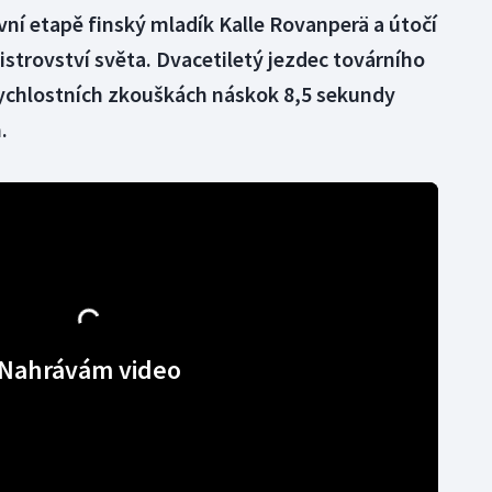
vní etapě finský mladík Kalle Rovanperä a útočí
istrovství světa. Dvacetiletý jezdec továrního
ychlostních zkouškách náskok 8,5 sekundy
.
Nahrávám video