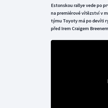
Estonskou rallye vede po pr
na premiérové vítězství v m
týmu Toyoty má po devíti r
před Irem Craigem Breenem