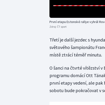
První etapu Estonské rallye vyhrál Ro
Zdroj:
ČT sport
Třetí je další jezdec s hyun
světového šampionátu Franc
místě ztrácí téměř minutu.
O šanci na čtvrté vítězství v
programu domácí Ott Tänak. 
první etapy vedení, ale pak 
sobotu bude pokračovat v sou