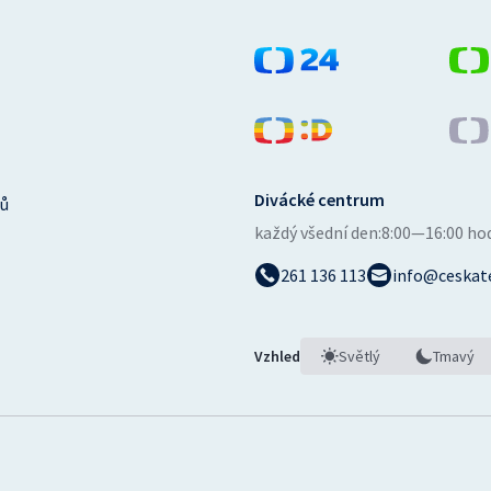
Divácké centrum
ů
každý všední den:
8:00—16:00 ho
261 136 113
info@ceskate
Vzhled
Světlý
Tmavý