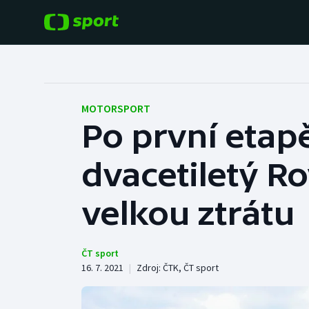
POPULÁRNÍ
DALŠÍ SPORTY
Fotbal
Americký fotbal
MOTORSPORT
Po první etap
Hokej
Baseball a softbal
dvacetiletý R
Tenis
Basketbal
Atletika
velkou ztrátu
Biatlon
Cyklistika
Boby a skeleton
ČT sport
16. 7. 2021
|
Zdroj:
ČTK
,
ČT sport
Box