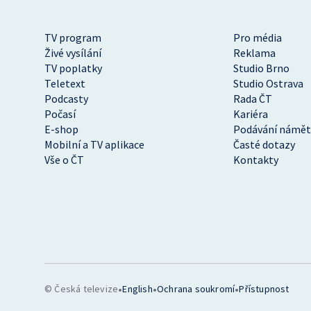
TV program
Pro média
Živé vysílání
Reklama
TV poplatky
Studio Brno
Teletext
Studio Ostrava
Podcasty
Rada ČT
Počasí
Kariéra
E-shop
Podávání námět
Mobilní a TV aplikace
Časté dotazy
Vše o ČT
Kontakty
•
•
•
© Česká televize
English
Ochrana soukromí
Přístupnost