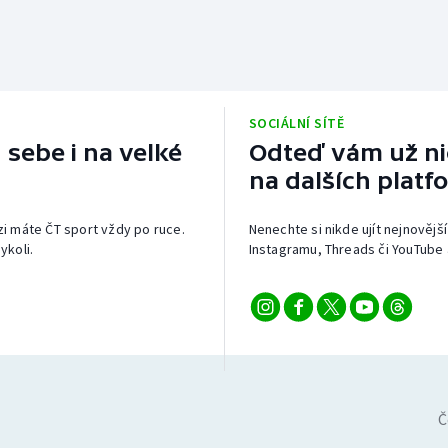
SOCIÁLNÍ SÍTĚ
 sebe i na velké
Odteď vám už nic
na dalších platf
izi máte ČT sport vždy po ruce.
Nenechte si nikde ujít nejnovější
ykoli.
Instagramu, Threads či YouTube 
Č