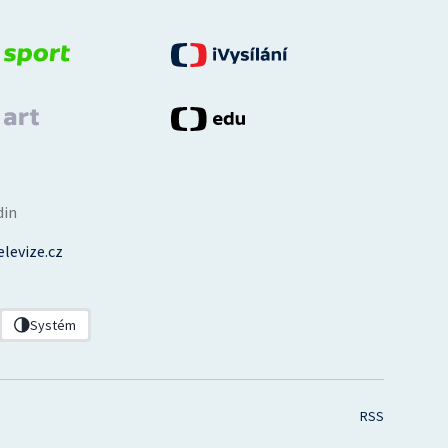
din
levize.cz
Systém
RSS