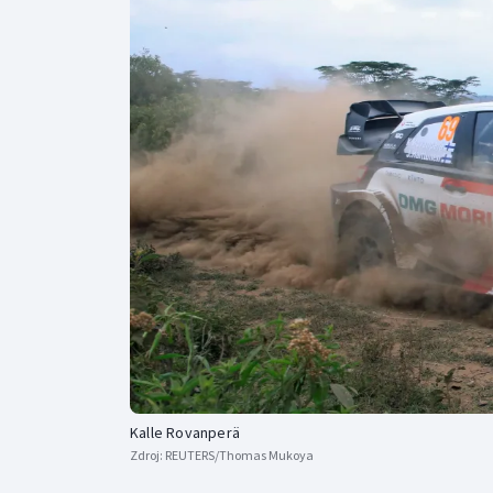
Curling
Dostihy
Florbal
Futsal
Golf
Gymnastika
Kalle Rovanperä
Zdroj:
REUTERS/Thomas Mukoya