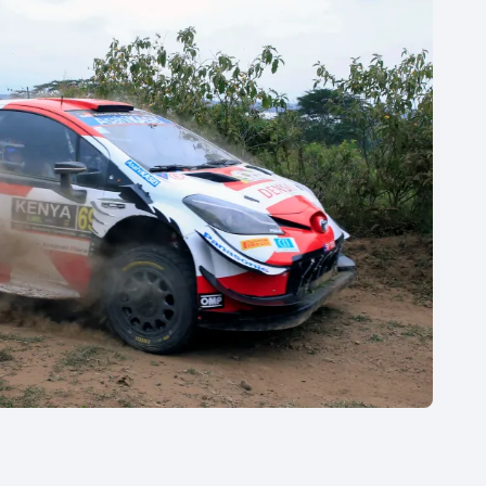
Moderní pětiboj
Triatlon
Motorsport
Veslování
Olympijské hry
Vodní slalom
Parasport
Volejbal
Plavání
Ostatní
Plážový volejbal