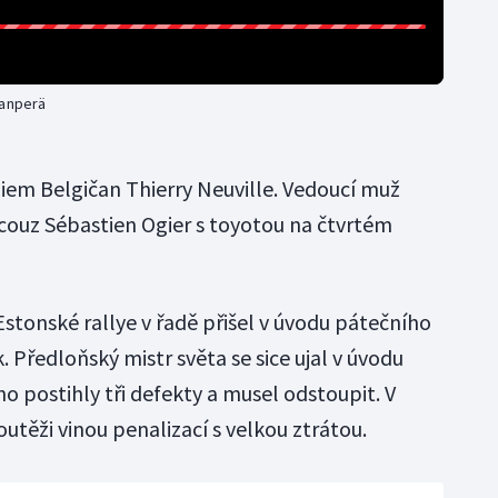
vanperä
daiem Belgičan Thierry Neuville. Vedoucí muž
ouz Sébastien Ogier s toyotou na čtvrtém
 Estonské rallye v řadě přišel v úvodu pátečního
Předloňský mistr světa se sice ujal v úvodu
ho postihly tři defekty a musel odstoupit. V
těži vinou penalizací s velkou ztrátou.