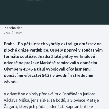
Baseball a softbal
Soutěže
Basketbal
Historické návraty
Biatlon
Aplikace ČT sport
Placeholder
Zdroj:
ČT sport
Boby a skeleton
AZ kvíz
Praha - Po pěti letech vyhrály extraligu družstev na
ploché dráze Pardubice. Uspěly poprvé v současném
Box
formátu soutěže. Jezdci Zlaté přilby ve finálové
Curling
odvetě na pražské Markétě remizovali s domácím
Olympem 45:45 a titul vybojovali díky jasnému
Dostihy
domácímu vítězství 54:38 v úvodním středečním
závodu.
Florbal
V odvetě se opíraly především o úspěšného juniora
Futsal
Václava Milíka, jenž získal 16 bodů, a Slovince Mateje
Žagara, který jich přidal jedenáct. Kapitán britské
Golf