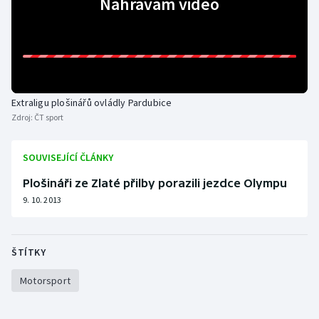
Nahrávám video
Olympijské hry
Parasport
Plavání
Extraligu plošinářů ovládly Pardubice
Zdroj:
ČT sport
Plážový volejbal
SOUVISEJÍCÍ ČLÁNKY
Ragby
Plošináři ze Zlaté přilby porazili jezdce Olympu
Rychlobruslení
9. 10. 2013
Rychlostní kanoistika
ŠTÍTKY
Short track
Motorsport
Sportovní střelba