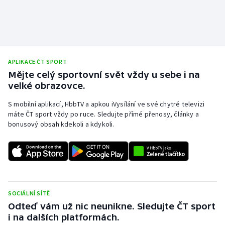
Stolní tenis
Triatlon
Veslování
APLIKACE ČT SPORT
Mějte celý sportovní svět vždy u sebe i na
Vodní slalom
velké obrazovce.
Volejbal
S mobilní aplikací, HbbTV a apkou iVysílání ve své chytré televizi
máte ČT sport vždy po ruce. Sledujte přímé přenosy, články a
bonusový obsah kdekoli a kdykoli.
Ostatní
SOCIÁLNÍ SÍTĚ
Odteď vám už nic neunikne. Sledujte ČT sport
i na dalších platformách.