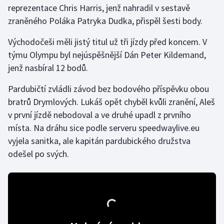
reprezentace Chris Harris, jenž nahradil v sestavě
zraněného Poláka Patryka Dudka, přispěl šesti body.
Gymnastika
Východočeši měli jistý titul už tři jízdy před koncem. V
Házená
týmu Olympu byl nejúspěšnější Dán Peter Kildemand,
jenž nasbíral 12 bodů.
Jezdectví
Pardubičtí zvládli závod bez bodového příspěvku obou
Judo
bratrů Drymlových. Lukáš opět chyběl kvůli zranění, Aleš
v první jízdě nebodoval a ve druhé upadl z prvního
Krasobruslení
místa. Na dráhu sice podle serveru speedwaylive.eu
vyjela sanitka, ale kapitán pardubického družstva
Lezení
odešel po svých.
Lyže a snowboard
Moderní pětiboj
Motorsport