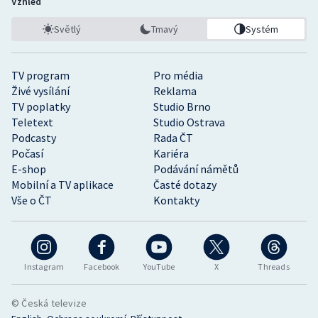
Vzhled
Světlý
Tmavý
Systém
TV program
Pro média
Živé vysílání
Reklama
TV poplatky
Studio Brno
Teletext
Studio Ostrava
Podcasty
Rada ČT
Počasí
Kariéra
E-shop
Podávání námětů
Mobilní a TV aplikace
Časté dotazy
Vše o ČT
Kontakty
Instagram
Facebook
YouTube
X
Threads
© Česká televize