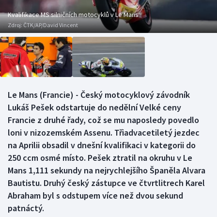
Baseball a softbal
Soutěže
Kvalifikace MS silničních motocyklů v Le Mans
Zdroj:
ČTK/AP/David Vincent
Basketbal
Historické návraty
Biatlon
Aplikace ČT sport
Boby a skeleton
AZ kvíz
Le Mans (Francie) - Český motocyklový závodník
Box
Lukáš Pešek odstartuje do nedělní Velké ceny
Francie z druhé řady, což se mu naposledy povedlo
Curling
loni v nizozemském Assenu. Třiadvacetiletý jezdec
na Aprilii obsadil v dnešní kvalifikaci v kategorii do
Dostihy
250 ccm osmé místo. Pešek ztratil na okruhu v Le
Florbal
Mans 1,111 sekundy na nejrychlejšího Španěla Alvara
Bautistu. Druhý český zástupce ve čtvrtlitrech Karel
Futsal
Abraham byl s odstupem více než dvou sekund
patnáctý.
Golf