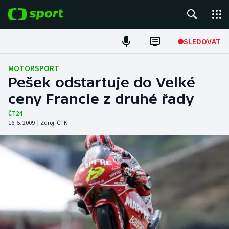
POPULÁRNÍ
SLEDOVAT
Fotbal
MOTORSPORT
Pešek odstartuje do Velké
Hokej
ceny Francie z druhé řady
Tenis
ČT24
16. 5. 2009
|
Zdroj:
ČTK
Atletika
Cyklistika
DALŠÍ SPORTY
Americký fotbal
NEPŘEHLÉDNĚTE