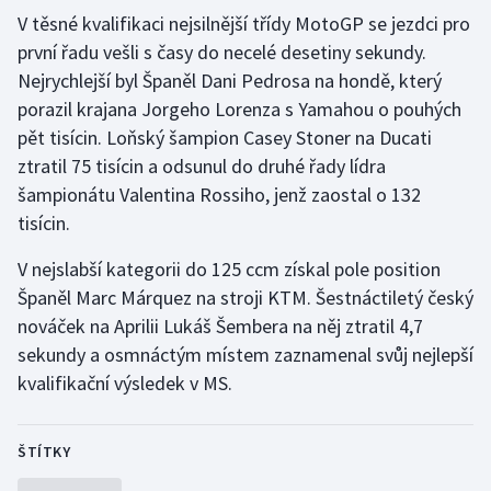
V těsné kvalifikaci nejsilnější třídy MotoGP se jezdci pro
Olympijské hry
první řadu vešli s časy do necelé desetiny sekundy.
Nejrychlejší byl Španěl Dani Pedrosa na hondě, který
Parasport
porazil krajana Jorgeho Lorenza s Yamahou o pouhých
pět tisícin. Loňský šampion Casey Stoner na Ducati
Plavání
ztratil 75 tisícin a odsunul do druhé řady lídra
Plážový volejbal
šampionátu Valentina Rossiho, jenž zaostal o 132
tisícin.
Ragby
V nejslabší kategorii do 125 ccm získal pole position
Rychlobruslení
Španěl Marc Márquez na stroji KTM. Šestnáctiletý český
nováček na Aprilii Lukáš Šembera na něj ztratil 4,7
Rychlostní kanoistika
sekundy a osmnáctým místem zaznamenal svůj nejlepší
kvalifikační výsledek v MS.
Short track
ŠTÍTKY
Sportovní střelba