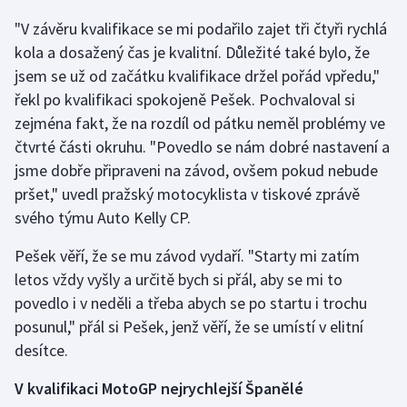
"V závěru kvalifikace se mi podařilo zajet tři čtyři rychlá
Gymnastika
kola a dosažený čas je kvalitní. Důležité také bylo, že
jsem se už od začátku kvalifikace držel pořád vpředu,"
Házená
řekl po kvalifikaci spokojeně Pešek. Pochvaloval si
zejména fakt, že na rozdíl od pátku neměl problémy ve
Jezdectví
čtvrté části okruhu. "Povedlo se nám dobré nastavení a
jsme dobře připraveni na závod, ovšem pokud nebude
Judo
pršet," uvedl pražský motocyklista v tiskové zprávě
Krasobruslení
svého týmu Auto Kelly CP.
Pešek věří, že se mu závod vydaří. "Starty mi zatím
Lezení
letos vždy vyšly a určitě bych si přál, aby se mi to
povedlo i v neděli a třeba abych se po startu i trochu
Lyže a snowboard
posunul," přál si Pešek, jenž věří, že se umístí v elitní
Moderní pětiboj
desítce.
V kvalifikaci MotoGP nejrychlejší Španělé
Motorsport