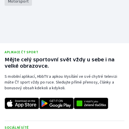
Motorsport
Stolní tenis
Triatlon
Veslování
Vodní slalom
APLIKACE ČT SPORT
Volejbal
Mějte celý sportovní svět vždy u sebe i na
velké obrazovce.
Ostatní
S mobilní aplikací, HbbTV a apkou iVysílání ve své chytré televizi
máte ČT sport vždy po ruce. Sledujte přímé přenosy, články a
bonusový obsah kdekoli a kdykoli.
SOCIÁLNÍ SÍTĚ