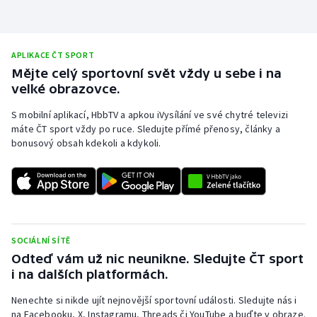
Stolní tenis
Triatlon
APLIKACE ČT SPORT
Mějte celý sportovní svět vždy u sebe i na
Veslování
velké obrazovce.
Vodní slalom
S mobilní aplikací, HbbTV a apkou iVysílání ve své chytré televizi
máte ČT sport vždy po ruce. Sledujte přímé přenosy, články a
bonusový obsah kdekoli a kdykoli.
Volejbal
Ostatní
SOCIÁLNÍ SÍTĚ
Odteď vám už nic neunikne. Sledujte ČT sport
i na dalších platformách.
Nenechte si nikde ujít nejnovější sportovní události. Sledujte nás i
na Facebooku, X, Instagramu, Threads či YouTube a buďte v obraze.