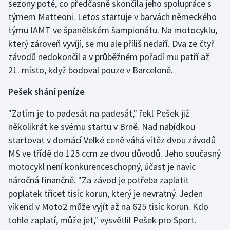
sezony poté, co předčasně skončila jeho spolupráce s
týmem Matteoni. Letos startuje v barvách německého
Gymnastika
týmu IAMT ve španělském šampionátu. Na motocyklu,
který zároveň vyvíjí, se mu ale příliš nedaří. Dva ze čtyř
Házená
závodů nedokončil a v průběžném pořadí mu patří až
21. místo, když bodoval pouze v Barceloně.
Jezdectví
Pešek shání peníze
Judo
"Zatím je to padesát na padesát," řekl Pešek již
Krasobruslení
několikrát ke svému startu v Brně. Nad nabídkou
startovat v domácí Velké ceně váhá vítěz dvou závodů
Lezení
MS ve třídě do 125 ccm ze dvou důvodů. Jeho současný
motocykl není konkurenceschopný, účast je navíc
Lyže a snowboard
náročná finančně. "Za závod je potřeba zaplatit
poplatek třicet tisíc korun, který je nevratný. Jeden
Moderní pětiboj
víkend v Moto2 může vyjít až na 625 tisíc korun. Kdo
tohle zaplatí, může jet," vysvětlil Pešek pro Sport.
Motorsport