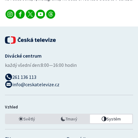
Divácké centrum
každý všední den:
8:00—16:00 hodin
261 136 113
info@ceskatelevize.cz
Vzhled
Světlý
Tmavý
Systém