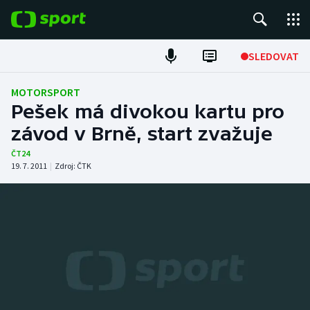
POPULÁRNÍ
SLEDOVAT
Fotbal
MOTORSPORT
Pešek má divokou kartu pro
Hokej
závod v Brně, start zvažuje
Tenis
ČT24
19. 7. 2011
|
Zdroj:
ČTK
Atletika
Cyklistika
DALŠÍ SPORTY
Americký fotbal
NEPŘEHLÉDNĚTE