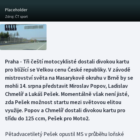
Baseball a softbal
Soutěže
Placeholder
Zdroj:
ČT sport
Basketbal
Historické návraty
Biatlon
Aplikace ČT sport
Boby a skeleton
AZ kvíz
Praha - Tři čeští motocyklisté dostali divokou kartu
Box
pro blížící se Velkou cenu České republiky. V závodě
mistrovství světa na Masarykově okruhu v Brně by se
Curling
mohli 14. srpna představit Miroslav Popov, Ladislav
Chmelíř a Lukáš Pešek. Momentálně však není jisté,
Dostihy
zda Pešek možnost startu mezi světovou elitou
Florbal
využije. Popov a Chmelíř dostali divokou kartu pro
třídu do 125 ccm, Pešek pro Moto2.
Futsal
Pětadvacetiletý Pešek opustil MS v průběhu loňské
Golf