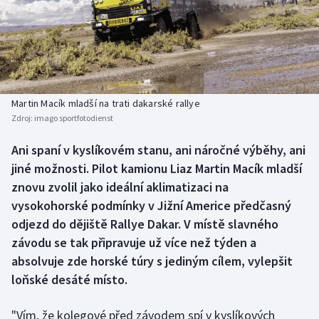
Atletika
Soutěže
Baseball a softbal
Historické návraty
Basketbal
Aplikace ČT sport
Martin Macík mladší na trati dakarské rallye
Biatlon
AZ kvíz
Zdroj:
imago sportfotodienst
Boby a skeleton
Ani spaní v kyslíkovém stanu, ani náročné výběhy, ani
jiné možnosti. Pilot kamionu Liaz Martin Macík mladší
Box
znovu zvolil jako ideální aklimatizaci na
vysokohorské podmínky v Jižní Americe předčasný
Curling
odjezd do dějiště Rallye Dakar. V místě slavného
závodu se tak připravuje už více než týden a
Cyklistika
absolvuje zde horské túry s jediným cílem, vylepšit
loňské desáté místo.
Dostihy
"Vím, že kolegové před závodem spí v kyslíkových
Florbal