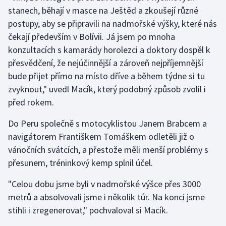
stanech, běhají v masce na Ještěd a zkoušejí různé
postupy, aby se připravili na nadmořské výšky, které nás
Futsal
čekají především v Bolívii. Já jsem po mnoha
Golf
konzultacích s kamarády horolezci a doktory dospěl k
přesvědčení, že nejúčinnější a zároveň nejpříjemnější
Gymnastika
bude přijet přímo na místo dříve a během týdne si tu
zvyknout," uvedl Macík, který podobný způsob zvolil i
Házená
před rokem.
Jezdectví
Do Peru společně s motocyklistou Janem Brabcem a
navigátorem Františkem Tomáškem odletěli již o
Judo
vánočních svátcích, a přestože měli menší problémy s
přesunem, tréninkový kemp splnil účel.
Krasobruslení
"Celou dobu jsme byli v nadmořské výšce přes 3000
Lezení
metrů a absolvovali jsme i několik túr. Na konci jsme
stihli i zregenerovat," pochvaloval si Macík.
Lyže a snowboard