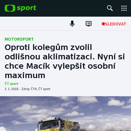
POPULÁRNÍ
SLEDOVAT
ME v atletice
MOTORSPORT
Oproti kolegům zvolil
ME v plavání
odlišnou aklimatizaci. Nyní si
chce Macík vylepšit osobní
Fotbal
maximum
Hokej
ČT sport
3. 1. 2018
|
Zdroj:
ČTK
,
ČT sport
Tenis
DALŠÍ SPORTY
Americký fotbal
NEPŘEHLÉDNĚTE