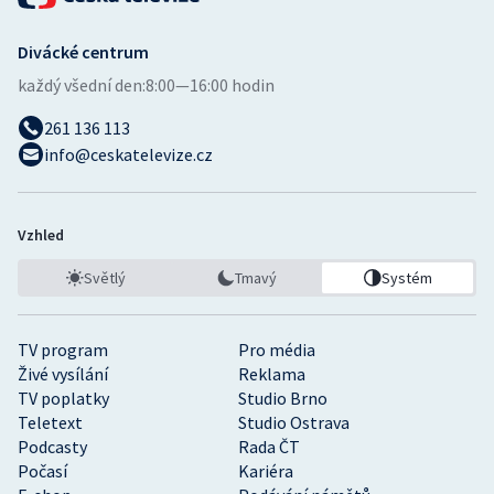
Divácké centrum
každý všední den:
8:00—16:00 hodin
261 136 113
info@ceskatelevize.cz
Vzhled
Světlý
Tmavý
Systém
TV program
Pro média
Živé vysílání
Reklama
TV poplatky
Studio Brno
Teletext
Studio Ostrava
Podcasty
Rada ČT
Počasí
Kariéra