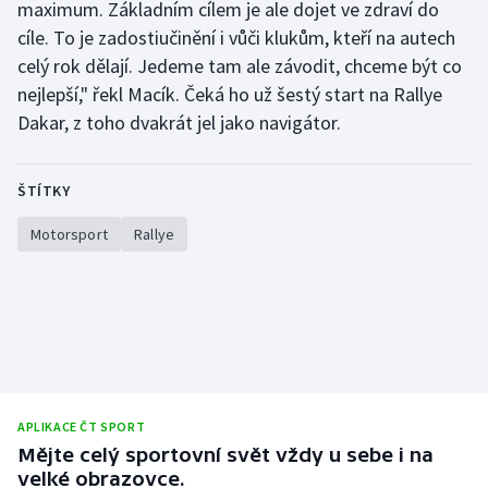
maximum. Základním cílem je ale dojet ve zdraví do
Short track
cíle. To je zadostiučinění i vůči klukům, kteří na autech
celý rok dělají. Jedeme tam ale závodit, chceme být co
Sportovní střelba
nejlepší," řekl Macík. Čeká ho už šestý start na Rallye
Stolní tenis
Dakar, z toho dvakrát jel jako navigátor.
Triatlon
ŠTÍTKY
Veslování
Motorsport
Rallye
Vodní slalom
Volejbal
Ostatní
APLIKACE ČT SPORT
Mějte celý sportovní svět vždy u sebe i na
velké obrazovce.