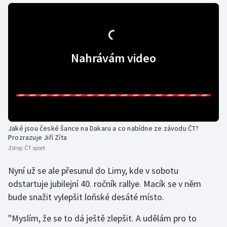
Moderní pětiboj
Motorsport
Nahrávám video
Olympijské hry
Parasport
Plavání
Jaké jsou české šance na Dakaru a co nabídne ze závodu ČT?
Plážový volejbal
Prozrazuje Jiří Zíta
Zdroj:
ČT sport
Ragby
Nyní už se ale přesunul do Limy, kde v sobotu
odstartuje jubilejní 40. ročník rallye. Macík se v něm
Rychlobruslení
bude snažit vylepšit loňské desáté místo.
Rychlostní kanoistika
"Myslím, že se to dá ještě zlepšit. A udělám pro to