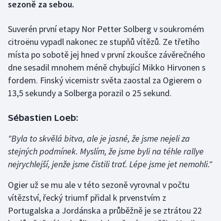
sezoně za sebou.
Gymnastika
Suverén první etapy Nor Petter Solberg v soukromém
citroënu vypadl nakonec ze stupňů vítězů. Ze třetího
Házená
místa po sobotě jej hned v první zkoušce závěrečného
dne sesadil mnohem méně chybující Mikko Hirvonen s
Jezdectví
fordem. Finský vicemistr světa zaostal za Ogierem o
13,5 sekundy a Solberga porazil o 25 sekund.
Judo
Krasobruslení
Sébastien Loeb:
"Byla to skvělá bitva, ale je jasné, že jsme nejeli za
Lezení
stejných podmínek. Myslím, že jsme byli na téhle rallye
nejrychlejší, jenže jsme čistili trať. Lépe jsme jet nemohli."
Lyže a snowboard
Ogier už se mu ale v této sezoně vyrovnal v počtu
Moderní pětiboj
vítězství, řecký triumf přidal k prvenstvím z
Portugalska a Jordánska a průběžně je se ztrátou 22
Motorsport