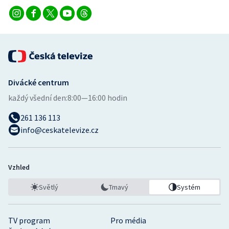
Divácké centrum
každý všední den:
8:00—16:00 hodin
261 136 113
info@ceskatelevize.cz
Vzhled
Světlý
Tmavý
Systém
TV program
Pro média