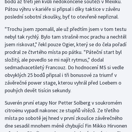
bodů až třetí jen kvůli nedokončené soutěži v Mexiku.
Pátou výhru v kariéře si připsal i díky taktice v závěru
Olympijské hry
poslední sobotní zkoušky, byť to otevřeně nepřiznal.
Parasport
"Trochu jsem zpomalil, ale už předtím jsem v tom testu
nebyl tak rychlý. Bylo tam strašně moc prachu a nechtěl
Plavání
jsem riskovat," řekl pouze Ogier, který se do čela pořadí
Plážový volejbal
prodral ze čtvrtého místa po pátku. "Páteční start byl
složitý, ale povedlo se mi najít rytmus," dodal
Ragby
sedmadvacetiletý Francouz. Do hodnocení MS si vedle
obvyklých 25 bodů připsal i tři bonusové za triumf v
Rychlobruslení
závěrečné power stage, kterou vyhrál před Loebem o
pouhých devět tisícin sekundy.
Rychlostní kanoistika
Suverén první etapy Nor Petter Solberg v soukromém
Short track
citroënu vypadl nakonec ze stupňů vítězů. Ze třetího
místa po sobotě jej hned v první zkoušce závěrečného
Sportovní střelba
dne sesadil mnohem méně chybující Fin Mikko Hirvonen