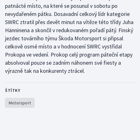
patnácté místo, na které se posunul v sobotu po
nevydařeném pátku. Dosavadní celkový lídr kategorie
SWRC ztratil přes devět minut na vítěze této třídy Juha
Hänninena a skončil v redukovaném pořadí pátý. Finský
jezdec továrního týmu Škoda Motorsport si připsal
celkově osmé místo a v hodnocení SWRC vystřídal
Prokopa ve vedení. Prokop celý program páteční etapy
absolvoval pouze se zadním náhonem své fiesty a
výrazně tak na konkurenty ztrácel.
ŠTÍTKY
Motorsport