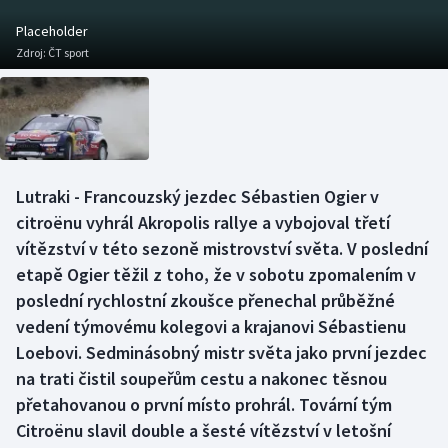
Baseball a softbal
Soutěže
Placeholder
Zdroj:
ČT sport
Basketbal
Historické návraty
Biatlon
Aplikace ČT sport
Boby a skeleton
AZ kvíz
Lutraki - Francouzský jezdec Sébastien Ogier v
Box
citroënu vyhrál Akropolis rallye a vybojoval třetí
vítězství v této sezoně mistrovství světa. V poslední
Curling
etapě Ogier těžil z toho, že v sobotu zpomalením v
poslední rychlostní zkoušce přenechal průběžné
Dostihy
vedení týmovému kolegovi a krajanovi Sébastienu
Florbal
Loebovi. Sedminásobný mistr světa jako první jezdec
na trati čistil soupeřům cestu a nakonec těsnou
Futsal
přetahovanou o první místo prohrál. Tovární tým
Citroënu slavil double a šesté vítězství v letošní
Golf