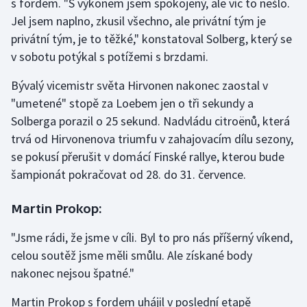
s fordem. "S výkonem jsem spokojený, ale víc to nešlo.
Stolní tenis
Jel jsem naplno, zkusil všechno, ale privátní tým je
privátní tým, je to těžké," konstatoval Solberg, který se
Triatlon
v sobotu potýkal s potížemi s brzdami.
Veslování
Bývalý vicemistr světa Hirvonen nakonec zaostal v
"umetené" stopě za Loebem jen o tři sekundy a
Vodní slalom
Solberga porazil o 25 sekund. Nadvládu citroënů, která
trvá od Hirvonenova triumfu v zahajovacím dílu sezony,
Volejbal
se pokusí přerušit v domácí Finské rallye, kterou bude
šampionát pokračovat od 28. do 31. července.
Ostatní
Martin Prokop:
"Jsme rádi, že jsme v cíli. Byl to pro nás příšerný víkend,
celou soutěž jsme měli smůlu. Ale získané body
nakonec nejsou špatné."
Martin Prokop s fordem uhájil v poslední etapě