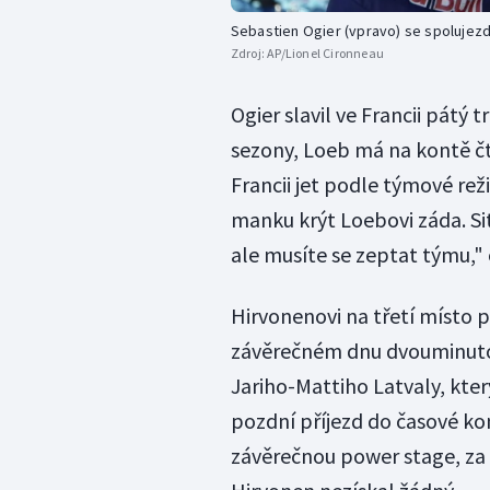
Sebastien Ogier (vpravo) se spolujez
Zdroj:
AP/Lionel Cironneau
Ogier slavil ve Francii pátý 
sezony, Loeb má na kontě čty
Francii jet podle týmové re
manku krýt Loebovi záda. Sit
ale musíte se zeptat týmu," 
Hirvonenovi na třetí místo p
závěrečném dnu dvouminuto
Jariho-Mattiho Latvaly, kte
pozdní příjezd do časové ko
závěrečnou power stage, za 