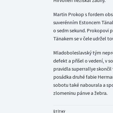
Hirvonen nezískal žádný.
Martin Prokop s fordem obsad
suverénním Estoncem Tänak
o sedm sekund. Prokopovi pat
Tänakem se v čele udržel to
Mladoboleslavský tým nepro
defekt a přišel o vedení, v
pravidla superrallye skonči
posádka druhé fabie Herman
sobotu také nabourala a sp
zlomeninu pánve a žebra.
ŠTÍTKY