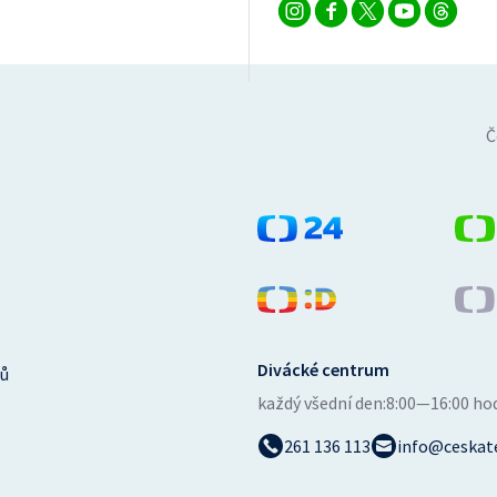
Č
Divácké centrum
ů
každý všední den:
8:00—16:00 ho
261 136 113
info@ceskate