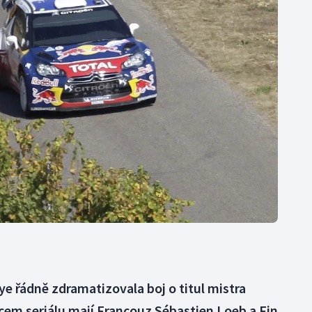
Moderní pětiboj
Triatlon
Motorsport
Veslování
Olympijské hry
Vodní slalom
Parasport
Volejbal
Plavání
Ostatní
Plážový volejbal
ye řádně zdramatizovala boj o titul mistra
cem seriálu mají Francouz Sébastien Loeb a Fin