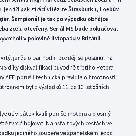
 jen tři pak ztrácí vítěz ze Štrasburku, Loebův
gier. Šampionát je tak po výpadku obhájce
eba zcela otevřený. Seriál MS bude pokračovat
vyvrcholí v polovině listopadu v Británii.
rtý, jenže o pár hodin později se posunul na
MS díky diskvalifikaci původně třetího Petera
y AFP porušil technická pravidla o hmotnosti
troënem byl z výsledků 11. ze 13 letošních
lye už v pátek kvůli poruše motoru a o osmý
ště tvrdě bojovat. Na asfaltových cestách ve
ýpadku jediného soupeře ve španělském jezdci