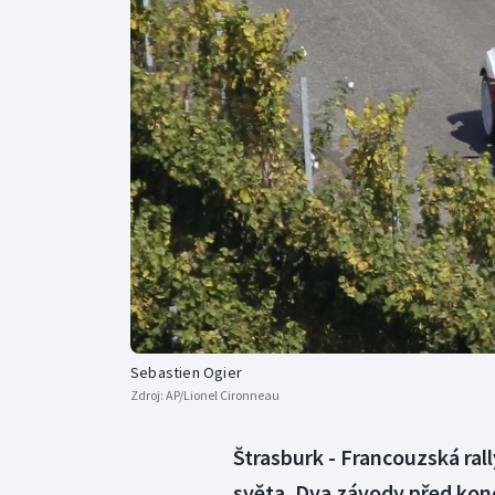
Curling
Dostihy
Florbal
Futsal
Golf
Gymnastika
Sebastien Ogier
Zdroj:
AP/Lionel Cironneau
Štrasburk - Francouzská rall
světa. Dva závody před kon