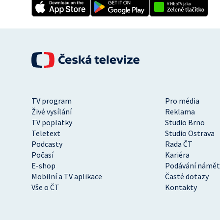
TV program
Pro média
Živé vysílání
Reklama
TV poplatky
Studio Brno
Teletext
Studio Ostrava
Podcasty
Rada ČT
Počasí
Kariéra
E-shop
Podávání námět
Mobilní a TV aplikace
Časté dotazy
Vše o ČT
Kontakty