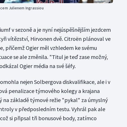
dcem Julienem Ingrassiou
triumf v sezoně a je nyní nejúspěšnějším jezdcem
ři vítězství, Hirvonen dvě. Citroën plánoval ve
žie, přičemž Ogier měl vzhledem ke svému
uace se ale změnila. "Titul je teď zase možný,
odkázal Ogier média na své šéfy.
omohla nejen Solbergova diskvalifikace, ale i v
vá penalizace týmového kolegy a krajana
rý na základě týmové režie "pykal" za úmyslný
ntroly v předposledním testu. Vyhrál pak ale
což si připsal tři bonusové body, zatímco