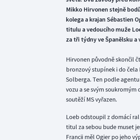
Mikko Hirvonen stejně bodů,
kolega a krajan Sébastien O
titulu a vedoucího muže Lo
za tři týdny ve Španělsku a 
Hirvonen původně skončil čtv
bronzový stupínek i do čela 
Solberga. Ten podle agentur
vozu a se svým soukromým ci
soutěží MS vyřazen.
Loeb odstoupil z domácí ral
titul za sebou bude muset je
Francii měl Ogier po jeho v