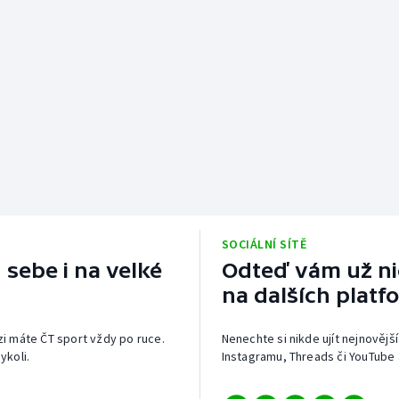
SOCIÁLNÍ SÍTĚ
 sebe i na velké
Odteď vám už nic
na dalších platf
izi máte ČT sport vždy po ruce.
Nenechte si nikde ujít nejnovější
ykoli.
Instagramu, Threads či YouTube 