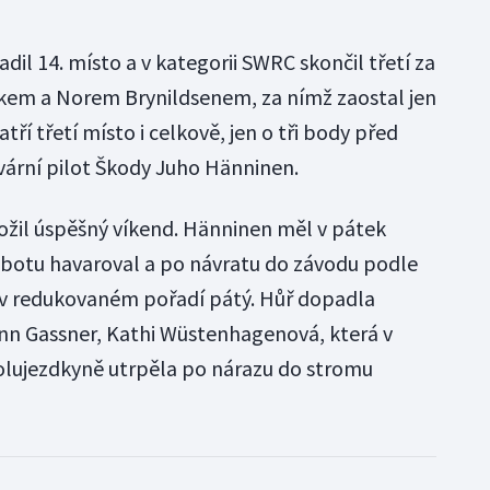
il 14. místo a v kategorii SWRC skončil třetí za
em a Norem Brynildsenem, za nímž zaostal jen
ří třetí místo i celkově, jen o tři body před
vární pilot Škody Juho Hänninen.
žil úspěšný víkend. Hänninen měl v pátek
 sobotu havaroval a po návratu do závodu podle
l v redukovaném pořadí pátý. Hůř dopadla
n Gassner, Kathi Wüstenhagenová, která v
olujezdkyně utrpěla po nárazu do stromu