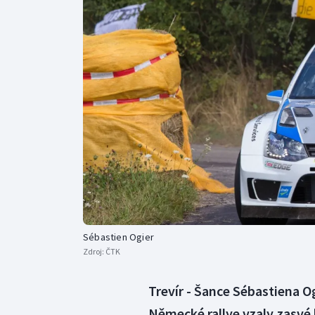
Curling
Dostihy
Florbal
Futsal
Golf
Gymnastika
Sébastien Ogier
Zdroj:
ČTK
Trevír - Šance Sébastiena O
Německé rallye vzaly zasvé