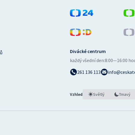
Divácké centrum
ů
každý všední den:
8:00—16:00 ho
261 136 113
info@ceskate
Vzhled
Světlý
Tmavý