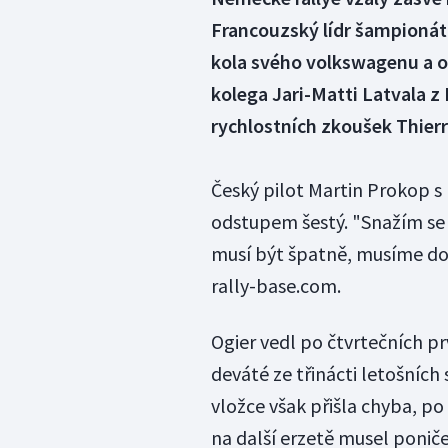
Francouzský lídr šampionát
kola svého volkswagenu a o
kolega Jari-Matti Latvala z 
rychlostních zkoušek Thierry
Český pilot Martin Prokop s
odstupem šestý. "Snažím se 
musí být špatně, musíme do z
rally-base.com.
Ogier vedl po čtvrtečních pr
deváté ze třinácti letošních 
vložce však přišla chyba, po
na další erzetě musel poniče