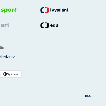
din
levize.cz
Systém
RSS