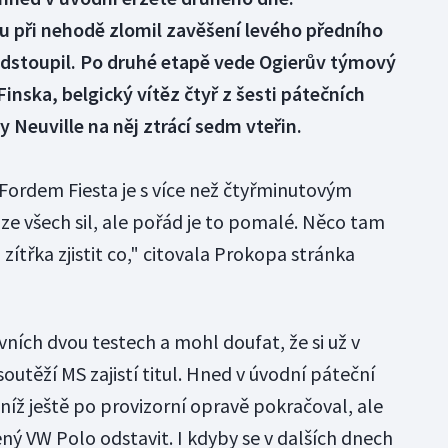
u při nehodě zlomil zavěšení levého předního
dstoupil. Po druhé etapě vede Ogierův týmový
Finska, belgický vítěz čtyř z šesti pátečních
 Neuville na něj ztrácí sedm vteřin.
 Fordem Fiesta je s více než čtyřminutovým
ze všech sil, ale pořád je to pomalé. Něco tam
ítřka zjistit co," citovala Prokopa stránka
vních dvou testech a mohl doufat, že si už v
soutěží MS zajistí titul. Hned v úvodní páteční
 níž ještě po provizorní opravě pokračoval, ale
ný VW Polo odstavit. I kdyby se v dalších dnech