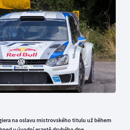
Moderní pětiboj
Triatlon
Motorsport
Veslování
Olympijské hry
Vodní slalom
Parasport
Volejbal
Plavání
Ostatní
Plážový volejbal
giera na oslavu mistrovského titulu už během
 hned v úvodní erzetě druhého dne.