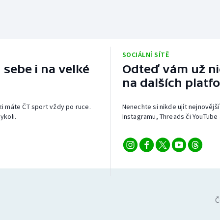
SOCIÁLNÍ SÍTĚ
 sebe i na velké
Odteď vám už nic
na dalších platf
izi máte ČT sport vždy po ruce.
Nenechte si nikde ujít nejnovější
ykoli.
Instagramu, Threads či YouTube 
Č