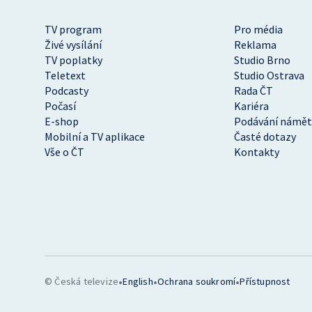
TV program
Pro média
Živé vysílání
Reklama
TV poplatky
Studio Brno
Teletext
Studio Ostrava
Podcasty
Rada ČT
Počasí
Kariéra
E-shop
Podávání námět
Mobilní a TV aplikace
Časté dotazy
Vše o ČT
Kontakty
•
•
•
© Česká televize
English
Ochrana soukromí
Přístupnost