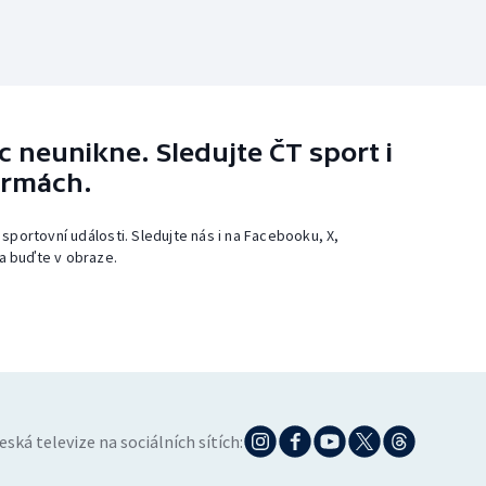
 neunikne. Sledujte ČT sport i
ormách.
 sportovní události. Sledujte nás i na Facebooku, X,
a buďte v obraze.
eská televize na sociálních sítích: