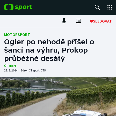
POPULÁRNÍ
SLEDOVAT
Fotbal
MOTORSPORT
Ogier po nehodě přišel o
Hokej
šanci na výhru, Prokop
průběžně desátý
Tenis
ČT sport
Atletika
22. 8. 2014
|
Zdroj:
ČT sport
,
ČTK
Cyklistika
DALŠÍ SPORTY
Americký fotbal
NEPŘEHLÉDNĚTE