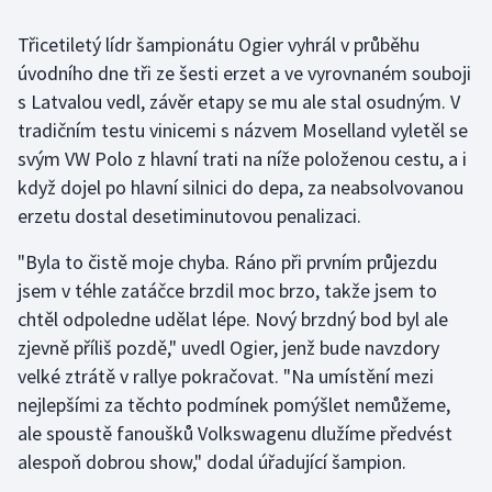
Třicetiletý lídr šampionátu Ogier vyhrál v průběhu
Gymnastika
úvodního dne tři ze šesti erzet a ve vyrovnaném souboji
s Latvalou vedl, závěr etapy se mu ale stal osudným. V
Házená
tradičním testu vinicemi s názvem Moselland vyletěl se
Jezdectví
svým VW Polo z hlavní trati na níže položenou cestu, a i
když dojel po hlavní silnici do depa, za neabsolvovanou
Judo
erzetu dostal desetiminutovou penalizaci.
"Byla to čistě moje chyba. Ráno při prvním průjezdu
Krasobruslení
jsem v téhle zatáčce brzdil moc brzo, takže jsem to
Lezení
chtěl odpoledne udělat lépe. Nový brzdný bod byl ale
zjevně příliš pozdě," uvedl Ogier, jenž bude navzdory
Lyže a snowboard
velké ztrátě v rallye pokračovat. "Na umístění mezi
nejlepšími za těchto podmínek pomýšlet nemůžeme,
Moderní pětiboj
ale spoustě fanoušků Volkswagenu dlužíme předvést
alespoň dobrou show," dodal úřadující šampion.
Motorsport