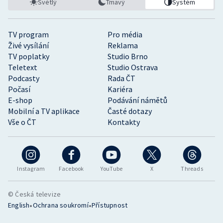
Světlý
Tmavý
Systém
TV program
Pro média
Živé vysílání
Reklama
TV poplatky
Studio Brno
Teletext
Studio Ostrava
Podcasty
Rada ČT
Počasí
Kariéra
E-shop
Podávání námětů
Mobilní a TV aplikace
Časté dotazy
Vše o ČT
Kontakty
Instagram
Facebook
YouTube
X
Threads
© Česká televize
•
•
English
Ochrana soukromí
Přístupnost