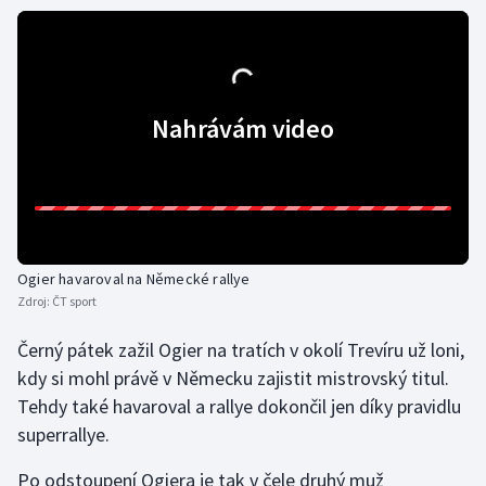
Olympijské hry
Parasport
Nahrávám video
Plavání
Plážový volejbal
Ragby
Ogier havaroval na Německé rallye
Rychlobruslení
Zdroj:
ČT sport
Rychlostní kanoistika
Černý pátek zažil Ogier na tratích v okolí Trevíru už loni,
kdy si mohl právě v Německu zajistit mistrovský titul.
Short track
Tehdy také havaroval a rallye dokončil jen díky pravidlu
superrallye.
Sportovní střelba
Po odstoupení Ogiera je tak v čele druhý muž