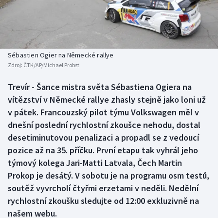
Baseball a softbal
Soutěže
Basketbal
Historické návraty
Biatlon
Aplikace ČT sport
Sébastien Ogier na Německé rallye
Zdroj:
ČTK/AP/Michael Probst
Boby a skeleton
AZ kvíz
Trevír - Šance mistra světa Sébastiena Ogiera na
vítězství v Německé rallye zhasly stejně jako loni už
Box
v pátek. Francouzský pilot týmu Volkswagen měl v
Curling
dnešní poslední rychlostní zkoušce nehodu, dostal
desetiminutovou penalizaci a propadl se z vedoucí
Dostihy
pozice až na 35. příčku. První etapu tak vyhrál jeho
týmový kolega Jari-Matti Latvala, Čech Martin
Florbal
Prokop je desátý. V sobotu je na programu osm testů,
soutěž vyvrcholí čtyřmi erzetami v neděli. Nedělní
Futsal
rychlostní zkoušku sledujte od 12:00 exkluzivně na
našem webu.
Golf