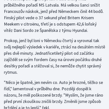
Stolní tenis
průběžného pořadí MS Latvala. Má velkou šanci snížit
Francouzův náskok, jenž před Německem činil 44 bodů.
Triatlon
Finský pilot vede o 37 sekund před Britem Krisem
Meekem v citroënu, třetí je s odstupem 42,6 loňský
Veslování
vítěz Dani Sordo ze Španělska z týmu Hyundai.
Vodní slalom
Prokop, jenž byl loni v Německu čtvrtý a vyrovnal tak
svůj nejlepší výsledek v kariéře, ztrácí na desátém místě
Volejbal
přes dvě minuty. Jednatřicetiletý pilot od začátku
zajížděl se svým fordem časy na úrovni počátku druhé
Ostatní
desítky pořadí a stěžoval si, že nemůže chytit správný
rytmus.
"Něco je špatně, jen nevím co. Auto je hrozné, těžko se
řídí," lamentoval v průběhu dne. Později dospěl k
názoru, že měl poškozené brzdy. "Myslím, že jsme ráno
před první zkouškou zničili brzdy. Změnili jsme způsob
brždění a je to lepší," řekl.