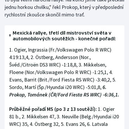
jednu horkou chvilku," řekl Prokop, který v předposlední
Olympijské hry
rychlostní zkoušce skončil mimo trať.
Parasport
Mexická rallye, třetí díl mistrovství světa v
Plavání
automobilových soutěžích - konečné pořadí:
1. Ogier, Ingrassia (Fr./Volkswagen Polo R WRC)
Plážový volejbal
4:19:13,4, 2. Östberg, Andersson (Nor.,
Ragby
Švéd./Citroën DS3 WRC) -1:18,8, 3. Mikkelsen,
Floene (Nor./Volkswagen Polo R WRC) -1:25,1, 4.
Rychlobruslení
Evans, Barrit (Brit./Ford Fiesta RS WRC) -3:40,2, 5.
Sordo, Martí (Šp./Hyundai i20 WRC) -5:01,8,
6.
Rychlostní kanoistika
Prokop, Tománek (ČR/Ford Fiesta RS WRC) -6:36,1.
Short track
Průběžné pořadí MS (po 3 z 13 soutěží):
1. Ogier
81 b., 2. Mikkelsen 47, 3. Neuville (Belg./Hyundai i20
Sportovní střelba
WRC) 35, 4. Östberg 32, 5. Evans 26, 6. Latvala