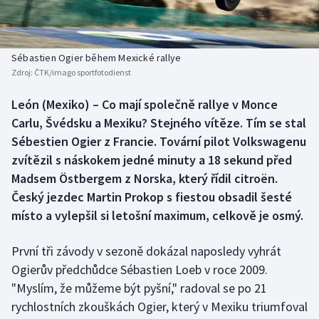
Baseball a softbal
Soutěže
Basketbal
Historické návraty
Sébastien Ogier během Mexické rallye
Zdroj:
ČTK/imago sportfotodienst
Biatlon
Aplikace ČT sport
León (Mexiko) – Co mají společně rallye v Monce
Boby a skeleton
AZ kvíz
Carlu, Švédsku a Mexiku? Stejného vítěze. Tím se stal
Sébestien Ogier z Francie. Tovární pilot Volkswagenu
Box
zvítězil s náskokem jedné minuty a 18 sekund před
Madsem Östbergem z Norska, který řídil citroën.
Curling
Český jezdec Martin Prokop s fiestou obsadil šesté
místo a vylepšil si letošní maximum, celkově je osmý.
Dostihy
Florbal
První tři závody v sezoně dokázal naposledy vyhrát
Ogierův předchůdce Sébastien Loeb v roce 2009.
Futsal
"Myslím, že můžeme být pyšní," radoval se po 21
rychlostních zkouškách Ogier, který v Mexiku triumfoval
Golf