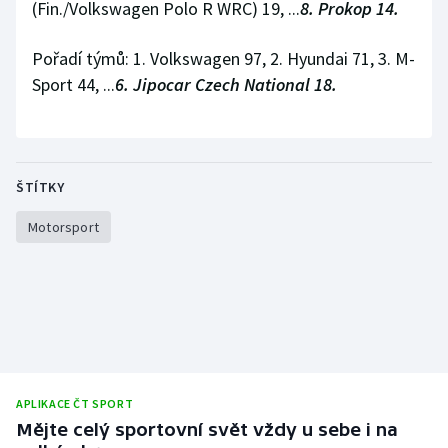
(Fin./Volkswagen Polo R WRC) 19, ...
8. Prokop 14.
Stolní tenis
Pořadí týmů: 1. Volkswagen 97, 2. Hyundai 71, 3. M-
Triatlon
Sport 44, ...
6. Jipocar Czech National 18.
Veslování
Vodní slalom
ŠTÍTKY
Volejbal
Motorsport
Ostatní
APLIKACE ČT SPORT
Mějte celý sportovní svět vždy u sebe i na