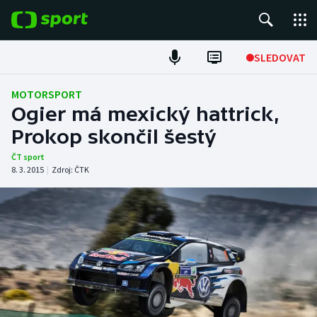
POPULÁRNÍ
SLEDOVAT
Fotbal
MOTORSPORT
Ogier má mexický hattrick,
Hokej
Prokop skončil šestý
Tenis
ČT sport
8. 3. 2015
|
Zdroj:
ČTK
Atletika
Cyklistika
DALŠÍ SPORTY
Americký fotbal
NEPŘEHLÉDNĚTE