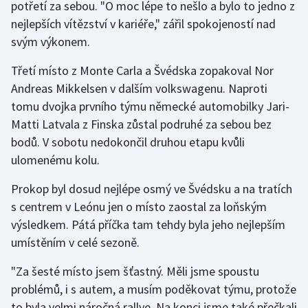
potřetí za sebou. "O moc lépe to nešlo a bylo to jedno z
nejlepších vítězství v kariéře," zářil spokojeností nad
Gymnastika
svým výkonem.
Házená
Třetí místo z Monte Carla a Švédska zopakoval Nor
Andreas Mikkelsen v dalším volkswagenu. Naproti
Jezdectví
tomu dvojka prvního týmu německé automobilky Jari-
Matti Latvala z Finska zůstal podruhé za sebou bez
Judo
bodů. V sobotu nedokončil druhou etapu kvůli
ulomenému kolu.
Krasobruslení
Prokop byl dosud nejlépe osmý ve Švédsku a na tratích
Lezení
s centrem v Leónu jen o místo zaostal za loňským
výsledkem. Pátá příčka tam tehdy byla jeho nejlepším
Lyže a snowboard
umístěním v celé sezoně.
Moderní pětiboj
"Za šesté místo jsem šťastný. Měli jsme spoustu
problémů, i s autem, a musím poděkovat týmu, protože
Motorsport
to byla velmi náročná rallye. Na konci jsme také přečkali