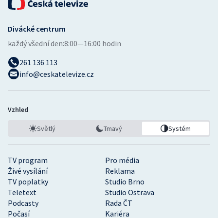
Divácké centrum
každý všední den:
8:00—16:00 hodin
261 136 113
info@ceskatelevize.cz
Vzhled
Světlý
Tmavý
Systém
TV program
Pro média
Živé vysílání
Reklama
TV poplatky
Studio Brno
Teletext
Studio Ostrava
Podcasty
Rada ČT
Počasí
Kariéra