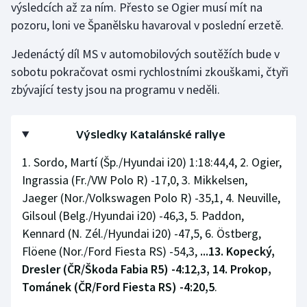
výsledcích až za ním. Přesto se Ogier musí mít na
Olympijské hry
pozoru, loni ve Španělsku havaroval v poslední erzetě.
Jedenáctý díl MS v automobilových soutěžích bude v
Parasport
sobotu pokračovat osmi rychlostními zkouškami, čtyři
Plavání
zbývající testy jsou na programu v neděli.
Plážový volejbal
Výsledky Katalánské rallye
Ragby
1. Sordo, Martí (Šp./Hyundai i20) 1:18:44,4, 2. Ogier,
Ingrassia (Fr./VW Polo R) -17,0, 3. Mikkelsen,
Rychlobruslení
Jaeger (Nor./Volkswagen Polo R) -35,1, 4. Neuville,
Gilsoul (Belg./Hyundai i20) -46,3, 5. Paddon,
Rychlostní kanoistika
Kennard (N. Zél./Hyundai i20) -47,5, 6. Östberg,
Flöene (Nor./Ford Fiesta RS) -54,3,
...13. Kopecký,
Short track
Dresler (ČR/Škoda Fabia R5) -4:12,3, 14. Prokop,
Sportovní střelba
Tománek (ČR/Ford Fiesta RS) -4:20,5
.