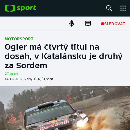
POPULÁRNÍ
SLEDOVAT
Fotbal
MOTORSPORT
Ogier má čtvrtý titul na
Hokej
dosah, v Katalánsku je druhý
za Sordem
Tenis
ČT sport
Atletika
14. 10. 2016
|
Zdroj:
ČTK
,
ČT sport
Cyklistika
DALŠÍ SPORTY
Americký fotbal
NEPŘEHLÉDNĚTE