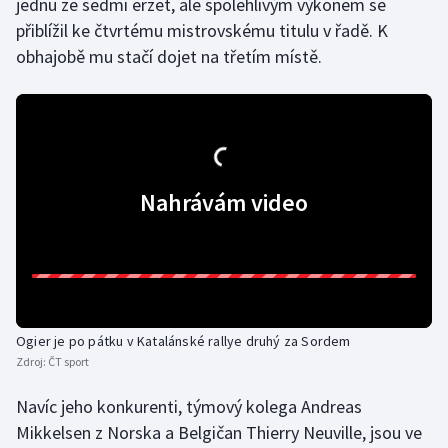
jednu ze sedmi erzet, ale spolehlivým výkonem se
přiblížil ke čtvrtému mistrovskému titulu v řadě. K
Gymnastika
obhajobě mu stačí dojet na třetím místě.
Házená
Jezdectví
Judo
Nahrávám video
Krasobruslení
Lezení
Lyže a snowboard
Ogier je po pátku v Katalánské rallye druhý za Sordem
Zdroj:
ČT sport
Moderní pětiboj
Navíc jeho konkurenti, týmový kolega Andreas
Motorsport
Mikkelsen z Norska a Belgičan Thierry Neuville, jsou ve