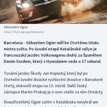
Baseball a softbal
Soutěže
Basketbal
Historické návraty
Biatlon
Aplikace ČT sport
Sébastien Ogier
Zdroj:
ČTK/imago sportfotodienst
Boby a skeleton
AZ kvíz
Barcelona - Sébastien Ogier míří ke čtvrtému titulu
mistra světa. Po úvodní etapě Katalánské rallye je
Box
francouzský jezdec Volkswagenu druhý za Španělem
Curling
Danim Sordem, který s Hyundaiem vede o 17 sekund.
Dostihy
Tovární jezdec Škody Jan Kopecký, který byl po
čtvrteční úvodní divácké rychlostní zkoušce v Barceloně
Florbal
čtvrtý, dokončil etapu na 13. místě. Další český
zástupce Martin Prokop je o osm vteřin za ním čtrnáctý.
Futsal
Dvaatřicetiletý Ogier zatím v Katalánsku nevyhrál ani
Golf