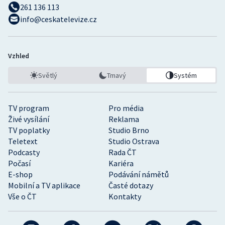
261 136 113
info@ceskatelevize.cz
Vzhled
Světlý
Tmavý
Systém
TV program
Pro média
Živé vysílání
Reklama
TV poplatky
Studio Brno
Teletext
Studio Ostrava
Podcasty
Rada ČT
Počasí
Kariéra
E-shop
Podávání námětů
Mobilní a TV aplikace
Časté dotazy
Vše o ČT
Kontakty