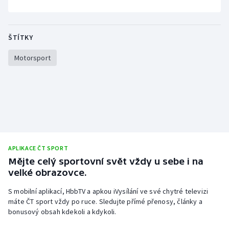
Stolní tenis
Triatlon
ŠTÍTKY
Veslování
Motorsport
Vodní slalom
Volejbal
Ostatní
APLIKACE ČT SPORT
Mějte celý sportovní svět vždy u sebe i na
velké obrazovce.
S mobilní aplikací, HbbTV a apkou iVysílání ve své chytré televizi
máte ČT sport vždy po ruce. Sledujte přímé přenosy, články a
bonusový obsah kdekoli a kdykoli.