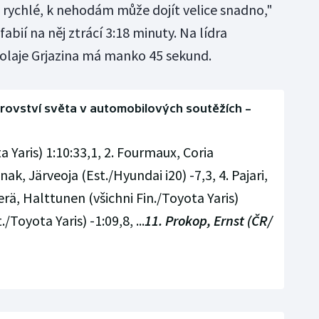
a rychlé, k nehodám může dojít velice snadno,"
abií na něj ztrácí 3:18 minuty. Na lídra
olaje Grjazina má manko 45 sekund.
strovství světa v automobilových soutěžích –
a Yaris) 1:10:33,1, 2. Fourmaux, Coria
änak, Järveoja (Est./Hyundai i20) -7,3, 4. Pajari,
rä, Halttunen (všichni Fin./Toyota Yaris)
./Toyota Yaris) -1:09,8, ...
11. Prokop, Ernst (ČR/