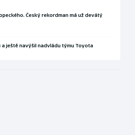
Kopeckého. Český rekordman má už devátý
u a ještě navýšil nadvládu týmu Toyota