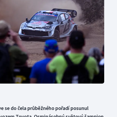
Moderní pětiboj
Triatlon
Motorsport
Veslování
Olympijské hry
Vodní slalom
Parasport
Volejbal
Plavání
Ostatní
Plážový volejbal
lye se do čela průběžného pořadí posunul
s vozem Toyota. Osminásobný světový šampion