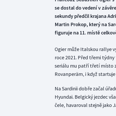
se dostal do vedení v závěre
sekundy předčil krajana Ad
Martin Prokop, který na Sardi
figuruje na 11. místě celkov
Ogier může Italskou rallye 
roce 2021. Před třemi týdny
seriálu mu patří třetí míst
Rovanperäm, i když startuje 
Na Sardinii dobře začal úřadu
Hyundai. Belgický jezdec vša
čele, havaroval stejně jako