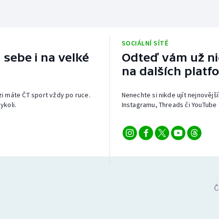
SOCIÁLNÍ SÍTĚ
 sebe i na velké
Odteď vám už nic
na dalších platf
izi máte ČT sport vždy po ruce.
Nenechte si nikde ujít nejnovější
ykoli.
Instagramu, Threads či YouTube 
Č