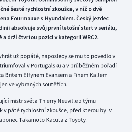
čné šesté rychlostní zkoušce, v níž o dvě
riena Fourmauxe s Hyundaiem. Český jezdec
nii absolvuje svůj první letošní start v seriálu,
ě a drží čtvrtou pozici v kategorii WRC2.
vyhrát už popáté, naposledy se mu to povedlo v
 triumfoval v Portugalsku a v průběžném pořadí
o za Britem Elfynem Evansem a Finem Kallem
jen ve vybraných soutěžích.
jící mistr světa Thierry Neuville z týmu
k v páté rychlostní zkoušce, před kterou byl v
 Japonec Takamoto Kacuta z Toyoty.