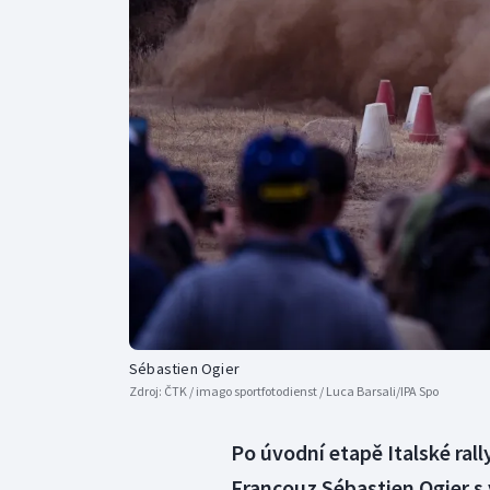
Curling
Dostihy
Florbal
Futsal
Golf
Gymnastika
Sébastien Ogier
Zdroj:
ČTK / imago sportfotodienst / Luca Barsali/IPA Spo
Po úvodní etapě Italské ral
Francouz Sébastien Ogier 