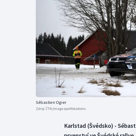
Curling
Dostihy
Florbal
Futsal
Golf
Gymnastika
Sébastien Ogier
Zdroj:
ČTK/imago sportfotodiens
Karlstad (Švédsko) - Sébast
prvenství ve Švédské rallye.