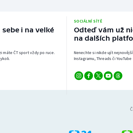
SOCIÁLNÍ SÍTĚ
 sebe i na velké
Odteď vám už nic
na dalších platf
izi máte ČT sport vždy po ruce.
Nenechte si nikde ujít nejnovější
ykoli.
Instagramu, Threads či YouTube 
Č