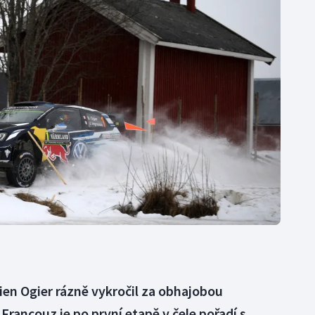
Moderní pětiboj
Triatlon
Motorsport
Veslování
Olympijské hry
Vodní slalom
Parasport
Volejbal
Plavání
Ostatní
Plážový volejbal
ien Ogier rázně vykročil za obhajobou
 Francouz je po první etapě v čele pořadí s