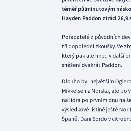
téměř půlminutovým náskok
Hayden Paddon ztrácí 26,9 
Pořadatelé z původních devít
tři dopolední zkoušky. Ve zby
který pak ale hned v další e
sněžení dvakrát Paddon.
Dlouho byl největším Ogie
Mikkelsen z Norska, ale po 
na lídra po prvním dnu na š
výsledkové listině ještě No
Španěl Dani Sordo v citroën