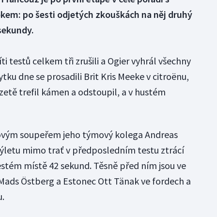
em: po šesti odjetých zkouškách na něj druhý
sekundy.
i testů celkem tři zrušili a Ogier vyhrál všechny
tku dne se prosadili Brit Kris Meeke v citroënu,
rzetě trefil kámen a odstoupil, a v hustém
rovým soupeřem jeho týmový kolega Andreas
výletu mimo trať v předposledním testu ztrácí
estém místě 42 sekund. Těsně před ním jsou ve
r Mads Östberg a Estonec Ott Tänak ve fordech a
u.