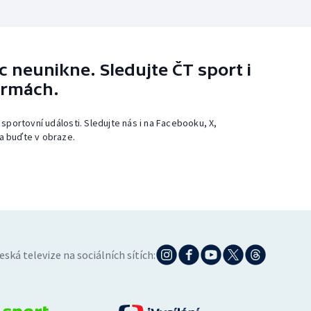
 neunikne. Sledujte ČT sport i
ormách.
 sportovní události. Sledujte nás i na Facebooku, X,
a buďte v obraze.
eská televize na sociálních sítích: