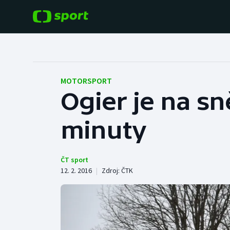
POPULÁRNÍ
DALŠÍ SPORTY
Fotbal
Americký fotbal
MOTORSPORT
Ogier je na sn
Hokej
Baseball a softbal
minuty
Tenis
Basketbal
Atletika
Biatlon
ČT sport
12. 2. 2016
|
Zdroj:
ČTK
Cyklistika
Boby a skeleton
Box