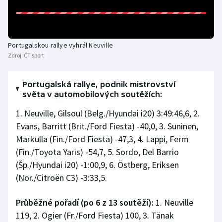
Olympijské hry
Parasport
Portugalskou rallye vyhrál Neuville
Zdroj:
ČT sport
Plavání
Portugalská rallye, podnik mistrovství
Plážový volejbal
světa v automobilových soutěžích:
Ragby
1. Neuville, Gilsoul (Belg./Hyundai i20) 3:49:46,6, 2.
Evans, Barritt (Brit./Ford Fiesta) -40,0, 3. Suninen,
Rychlobruslení
Markulla (Fin./Ford Fiesta) -47,3, 4. Lappi, Ferm
(Fin./Toyota Yaris) -54,7, 5. Sordo, Del Barrio
Rychlostní kanoistika
(Šp./Hyundai i20) -1:00,9, 6. Östberg, Eriksen
(Nor./Citroën C3) -3:33,5.
Short track
Průběžné pořadí (po 6 z 13 soutěží):
1. Neuville
Sportovní střelba
119, 2. Ogier (Fr./Ford Fiesta) 100, 3. Tänak