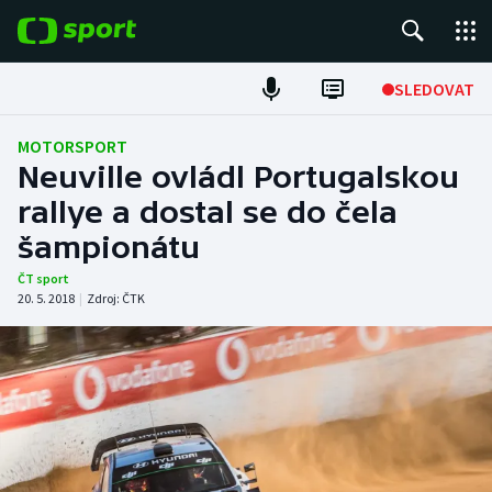
POPULÁRNÍ
SLEDOVAT
Fotbal
MOTORSPORT
Neuville ovládl Portugalskou
Hokej
rallye a dostal se do čela
šampionátu
Tenis
ČT sport
Atletika
20. 5. 2018
|
Zdroj:
ČTK
Cyklistika
DALŠÍ SPORTY
Americký fotbal
NEPŘEHLÉDNĚTE