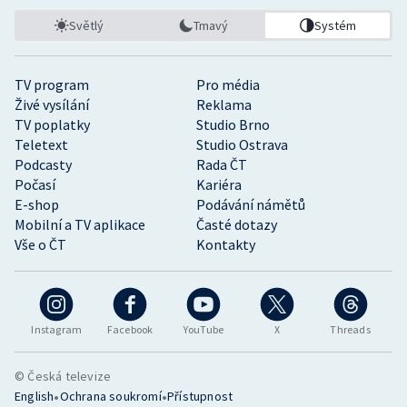
Světlý
Tmavý
Systém
TV program
Pro média
Živé vysílání
Reklama
TV poplatky
Studio Brno
Teletext
Studio Ostrava
Podcasty
Rada ČT
Počasí
Kariéra
E-shop
Podávání námětů
Mobilní a TV aplikace
Časté dotazy
Vše o ČT
Kontakty
Instagram
Facebook
YouTube
X
Threads
© Česká televize
•
•
English
Ochrana soukromí
Přístupnost