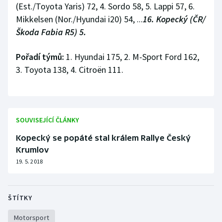
(Est./Toyota Yaris) 72, 4. Sordo 58, 5. Lappi 57, 6.
Stolní tenis
Mikkelsen (Nor./Hyundai i20) 54, ...
16. Kopecký (ČR/
Triatlon
Škoda Fabia R5) 5.
Veslování
Pořadí týmů:
1. Hyundai 175, 2. M-Sport Ford 162,
3. Toyota 138, 4. Citroën 111.
Vodní slalom
Volejbal
SOUVISEJÍCÍ ČLÁNKY
Ostatní
Kopecký se popáté stal králem Rallye Český
Krumlov
19. 5. 2018
ŠTÍTKY
Motorsport