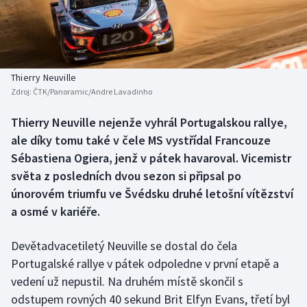
Baseball a softbal
Soutěže
Basketbal
Historické návraty
Biatlon
Aplikace ČT sport
Thierry Neuville
Zdroj:
ČTK/Panoramic/Andre Lavadinho
Boby a skeleton
AZ kvíz
Thierry Neuville nejenže vyhrál Portugalskou rallye,
ale díky tomu také v čele MS vystřídal Francouze
Box
Sébastiena Ogiera, jenž v pátek havaroval. Vicemistr
Curling
světa z posledních dvou sezon si připsal po
únorovém triumfu ve Švédsku druhé letošní vítězství
Dostihy
a osmé v kariéře.
Florbal
Devětadvacetiletý Neuville se dostal do čela
Portugalské rallye v pátek odpoledne v první etapě a
Futsal
vedení už nepustil. Na druhém místě skončil s
odstupem rovných 40 sekund Brit Elfyn Evans, třetí byl
Golf