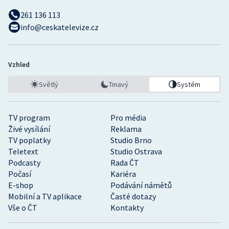
261 136 113
info@ceskatelevize.cz
Vzhled
Světlý
Tmavý
Systém
TV program
Pro média
Živé vysílání
Reklama
TV poplatky
Studio Brno
Teletext
Studio Ostrava
Podcasty
Rada ČT
Počasí
Kariéra
E-shop
Podávání námětů
Mobilní a TV aplikace
Časté dotazy
Vše o ČT
Kontakty