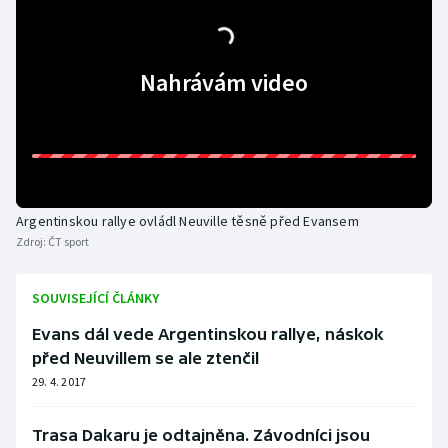
Moderní pětiboj
Nahrávám video
Motorsport
Olympijské hry
Parasport
Plavání
Argentinskou rallye ovládl Neuville těsně před Evansem
Zdroj:
ČT sport
Plážový volejbal
SOUVISEJÍCÍ ČLÁNKY
Ragby
Evans dál vede Argentinskou rallye, náskok
před Neuvillem se ale ztenčil
Rychlobruslení
29. 4. 2017
Rychlostní kanoistika
Trasa Dakaru je odtajněna. Závodníci jsou