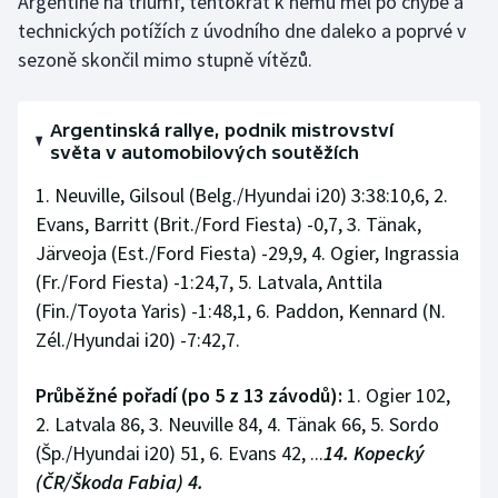
Argentině na triumf, tentokrát k němu měl po chybě a
technických potížích z úvodního dne daleko a poprvé v
sezoně skončil mimo stupně vítězů.
Argentinská rallye, podnik mistrovství
světa v automobilových soutěžích
1. Neuville, Gilsoul (Belg./Hyundai i20) 3:38:10,6, 2.
Evans, Barritt (Brit./Ford Fiesta) -0,7, 3. Tänak,
Järveoja (Est./Ford Fiesta) -29,9, 4. Ogier, Ingrassia
(Fr./Ford Fiesta) -1:24,7, 5. Latvala, Anttila
(Fin./Toyota Yaris) -1:48,1, 6. Paddon, Kennard (N.
Zél./Hyundai i20) -7:42,7.
Průběžné pořadí (po 5 z 13 závodů):
1. Ogier 102,
2. Latvala 86, 3. Neuville 84, 4. Tänak 66, 5. Sordo
(Šp./Hyundai i20) 51, 6. Evans 42, ...
14. Kopecký
(ČR/Škoda Fabia) 4.