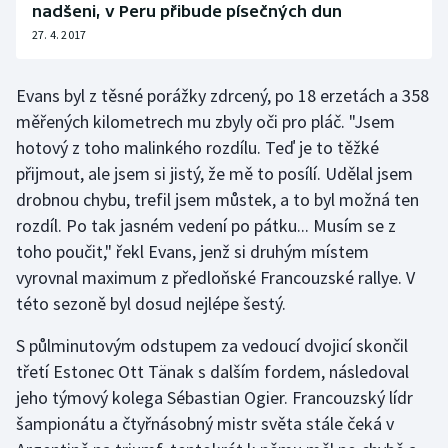
nadšeni, v Peru přibude písečných dun
Short track
27. 4. 2017
Sportovní střelba
Evans byl z těsné porážky zdrcený, po 18 erzetách a 358
Stolní tenis
měřených kilometrech mu zbyly oči pro pláč. "Jsem
hotový z toho malinkého rozdílu. Teď je to těžké
Triatlon
přijmout, ale jsem si jistý, že mě to posílí. Udělal jsem
drobnou chybu, trefil jsem můstek, a to byl možná ten
Veslování
rozdíl. Po tak jasném vedení po pátku... Musím se z
toho poučit," řekl Evans, jenž si druhým místem
Vodní slalom
vyrovnal maximum z předloňské Francouzské rallye. V
Volejbal
této sezoně byl dosud nejlépe šestý.
S půlminutovým odstupem za vedoucí dvojicí skončil
Ostatní
třetí Estonec Ott Tänak s dalším fordem, následoval
jeho týmový kolega Sébastian Ogier. Francouzský lídr
šampionátu a čtyřnásobný mistr světa stále čeká v