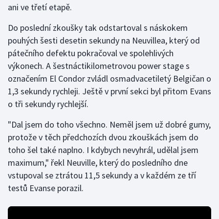
ani ve třetí etapě.
Futsal
Do poslední zkoušky tak odstartoval s náskokem
pouhých šesti desetin sekundy na Neuvillea, který od
Golf
pátečního defektu pokračoval ve spolehlivých
výkonech. A šestnáctikilometrovou power stage s
Gymnastika
označením El Condor zvládl osmadvacetiletý Belgičan o
1,3 sekundy rychleji. Ještě v první sekci byl přitom Evans
Házená
o tři sekundy rychlejší.
Jezdectví
"Dal jsem do toho všechno. Neměl jsem už dobré gumy,
protože v těch předchozích dvou zkouškách jsem do
Judo
toho šel také naplno. I kdybych nevyhrál, udělal jsem
maximum," řekl Neuville, který do posledního dne
Krasobruslení
vstupoval se ztrátou 11,5 sekundy a v každém ze tří
Lezení
testů Evanse porazil.
Lyže a snowboard