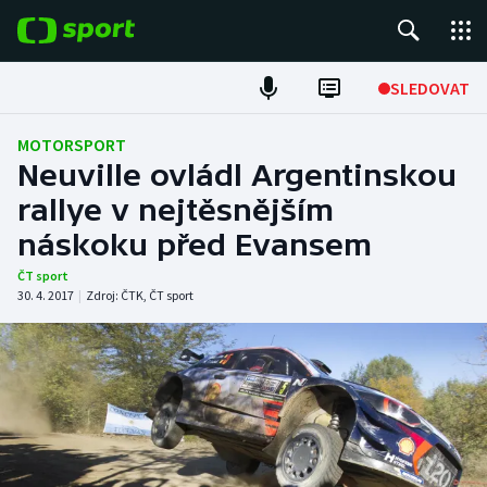
POPULÁRNÍ
SLEDOVAT
ME v atletice
MOTORSPORT
Neuville ovládl Argentinskou
ME v plavání
rallye v nejtěsnějším
náskoku před Evansem
Fotbal
ČT sport
Hokej
30. 4. 2017
|
Zdroj:
ČTK
,
ČT sport
Tenis
DALŠÍ SPORTY
Americký fotbal
NEPŘEHLÉDNĚTE