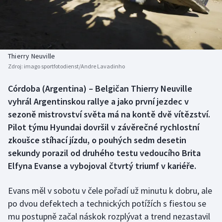
Atletika
Soutěže
Baseball a softbal
Historické návraty
Basketbal
Aplikace ČT sport
Thierry Neuville
Zdroj:
imago sportfotodienst/Andre Lavadinho
Biatlon
AZ kvíz
Córdoba (Argentina) – Belgičan Thierry Neuville
vyhrál Argentinskou rallye a jako první jezdec v
Boby a skeleton
sezoně mistrovství světa má na kontě dvě vítězství.
Box
Pilot týmu Hyundai dovršil v závěrečné rychlostní
zkoušce stíhací jízdu, o pouhých sedm desetin
Curling
sekundy porazil od druhého testu vedoucího Brita
Elfyna Evanse a vybojoval čtvrtý triumf v kariéře.
Cyklistika
Evans měl v sobotu v čele pořadí už minutu k dobru, ale
Dostihy
po dvou defektech a technických potížích s fiestou se
mu postupně začal náskok rozplývat a trend nezastavil
Florbal