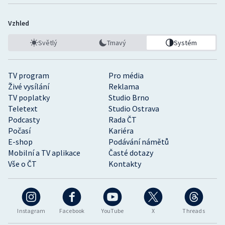
Vzhled
Světlý
Tmavý
Systém
TV program
Pro média
Živé vysílání
Reklama
TV poplatky
Studio Brno
Teletext
Studio Ostrava
Podcasty
Rada ČT
Počasí
Kariéra
E-shop
Podávání námětů
Mobilní a TV aplikace
Časté dotazy
Vše o ČT
Kontakty
Instagram
Facebook
YouTube
X
Threads