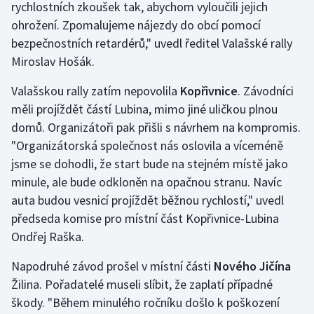
rychlostních zkoušek tak, abychom vyloučili jejich
ohrožení. Zpomalujeme nájezdy do obcí pomocí
bezpečnostních retardérů," uvedl ředitel Valašské rally
Miroslav Hošák.
Valašskou rally zatím nepovolila
Kopřivnice
. Závodníci
měli projíždět částí Lubina, mimo jiné uličkou plnou
domů. Organizátoři pak přišli s návrhem na kompromis.
"Organizátorská společnost nás oslovila a víceméně
jsme se dohodli, že start bude na stejném místě jako
minule, ale bude odkloněn na opačnou stranu. Navíc
auta budou vesnicí projíždět běžnou rychlostí," uvedl
předseda komise pro místní část Kopřivnice-Lubina
Ondřej Raška.
Napodruhé závod prošel v místní části
Nového Jičína
Žilina. Pořadatelé museli slíbit, že zaplatí případné
škody. "Během minulého ročníku došlo k poškození