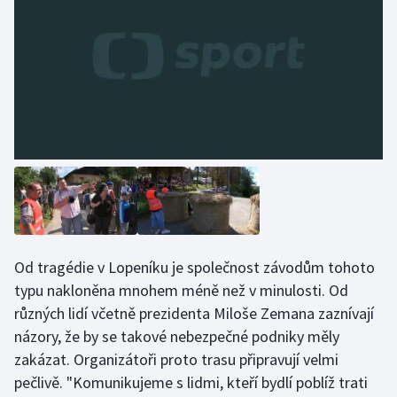
Stolní tenis
Triatlon
Veslování
Vodní slalom
Volejbal
Ostatní
Od tragédie v Lopeníku je společnost závodům tohoto
typu nakloněna mnohem méně než v minulosti. Od
různých lidí včetně prezidenta Miloše Zemana zaznívají
názory, že by se takové nebezpečné podniky měly
zakázat. Organizátoři proto trasu připravují velmi
pečlivě. "Komunikujeme s lidmi, kteří bydlí poblíž trati