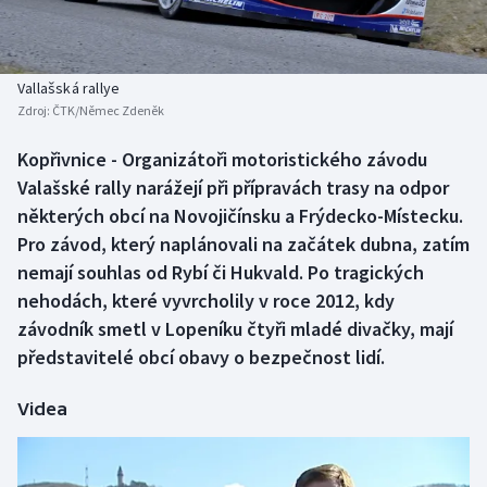
Baseball a softbal
Soutěže
Basketbal
Historické návraty
Vallašská rallye
Zdroj:
ČTK/Němec Zdeněk
Biatlon
Aplikace ČT sport
Kopřivnice - Organizátoři motoristického závodu
Boby a skeleton
AZ kvíz
Valašské rally narážejí při přípravách trasy na odpor
některých obcí na Novojičínsku a Frýdecko-Místecku.
Box
Pro závod, který naplánovali na začátek dubna, zatím
nemají souhlas od Rybí či Hukvald. Po tragických
Curling
nehodách, které vyvrcholily v roce 2012, kdy
závodník smetl v Lopeníku čtyři mladé divačky, mají
Dostihy
představitelé obcí obavy o bezpečnost lidí.
Florbal
Videa
Futsal
Golf