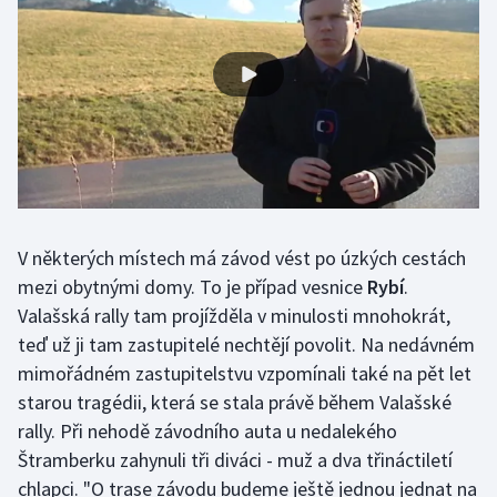
Gymnastika
Házená
Jezdectví
Judo
V některých místech má závod vést po úzkých cestách
Krasobruslení
mezi obytnými domy. To je případ vesnice
Rybí
.
Valašská rally tam projížděla v minulosti mnohokrát,
Lezení
teď už ji tam zastupitelé nechtějí povolit. Na nedávném
Lyže a snowboard
mimořádném zastupitelstvu vzpomínali také na pět let
starou tragédii, která se stala právě během Valašské
Moderní pětiboj
rally. Při nehodě závodního auta u nedalekého
Štramberku zahynuli tři diváci - muž a dva třináctiletí
Motorsport
chlapci. "O trase závodu budeme ještě jednou jednat na