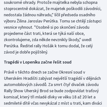
soukromé ohrady. Protože majitelka nebyla schopna
stoprocentně dokázat, že majetek poškodili závodníci,
nedostala žádnou náhradu," líčil předseda osadního
výboru Žilina Jaroslav Perútka. Tomu se chtějí zástupci
vesnice vyhnout. "Osobně si po skončení závodu
projedeme část trati, která se týká naší obce,
zkontrolujeme, zda někde nevznikly škody," uvedl
Perútka. Ředitel rally Hošák k tomu dodal, že celý
závod je dobře pojištěný.
Tragédii v Lopeníku začne řešit soud
Právě v těchto dnech se začne Okresní soud v
Uherském Hradišti zabývat největší tragédií v dějinách
automobilových závodů. Za smrt čtyř divaček závodu
Rally Show Uherský Brod se bude zodpovídat traťový
komisař, který tři mladé dívky ve věku 18 až 20 let a
sedmileté dítě včas nevykázal z míst u trati, kam diváci