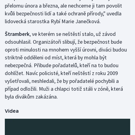
přelomu února a března, ale nechceme ji tam povolit
Olympijské hry
kvůli bezpečnosti lidí a také ochraně přírody," uvedla
lidovecká starostka Rybí Marie Janečková.
Parasport
Štramberk
, ve kterém se neštěstí stalo, už závod
Plavání
odsouhlasil. Organizátoři slibují, že bezpečnost bude
oproti minulosti na mnohem vyšší úrovni, diváci budou
Plážový volejbal
striktně odděleni od míst, která by mohla být
nebezpečná. Přibude pořadatelů, kteří na to budou
Ragby
dohlížet. Navíc policisté, kteří neštěstí z roku 2009
vyšetřovali, neshledali, že by pořadatelé pochybili a
Rychlobruslení
případ odložili. Muži a chlapci totiž stáli v zóně, která
Rychlostní kanoistika
byla divákům zakázána.
Short track
Videa
Sportovní střelba