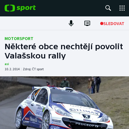
POPULÁRNÍ
SLEDOVAT
Fotbal
MOTORSPORT
Některé obce nechtějí povolit
Hokej
Valašskou rally
Tenis
asi
10. 2. 2014
|
Zdroj:
ČT sport
Atletika
Cyklistika
DALŠÍ SPORTY
Americký fotbal
NEPŘEHLÉDNĚTE