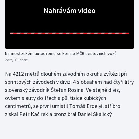
Nahrávám video
Gymnastika
Házená
Jezdectví
Na mosteckém autodromu se konalo MČR cestovních vozů
Judo
Zdroj:
ČT sport
Na 4212 metrů dlouhém závodním okruhu zvítězil při
Krasobruslení
sprintových závodech v divizi 4 s obsahem nad čtyři litry
Lezení
slovenský závodník Štefan Rosina. Ve stejné diviz,
ovšem s auty do třech a půl tisíce kubických
Lyže a snowboard
centimetrů, se první umístil Tomáš Erdelyi, stříbro
získal Petr Kačírek a bronz bral Daniel Skalický.
Moderní pětiboj
Motorsport