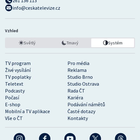
261 136 113
info@ceskatelevize.cz
Vzhled
Světlý
Tmavý
Systém
TV program
Pro média
Živé vysílání
Reklama
TV poplatky
Studio Brno
Teletext
Studio Ostrava
Podcasty
Rada ČT
Počasí
Kariéra
E-shop
Podávání námětů
Mobilní a TV aplikace
Časté dotazy
Vše o ČT
Kontakty