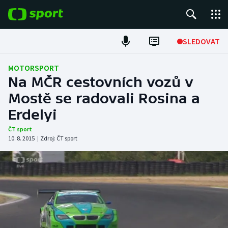
POPULÁRNÍ
SLEDOVAT
Fotbal
MOTORSPORT
Na MČR cestovních vozů v
Hokej
Mostě se radovali Rosina a
Erdelyi
Tenis
ČT sport
Atletika
10. 8. 2015
|
Zdroj:
ČT sport
Cyklistika
DALŠÍ SPORTY
Americký fotbal
NEPŘEHLÉDNĚTE