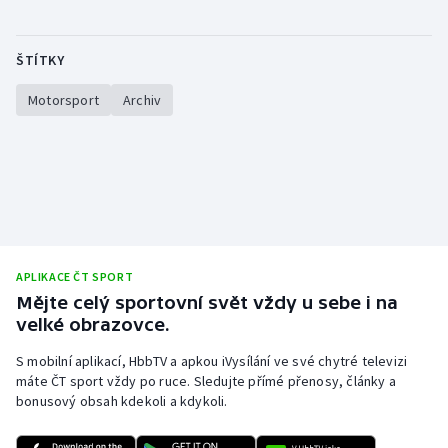
Olympijské hry
ŠTÍTKY
Parasport
Motorsport
Archiv
Plavání
Plážový volejbal
Ragby
Rychlobruslení
APLIKACE ČT SPORT
Mějte celý sportovní svět vždy u sebe i na
Rychlostní kanoistika
velké obrazovce.
S mobilní aplikací, HbbTV a apkou iVysílání ve své chytré televizi
Short track
máte ČT sport vždy po ruce. Sledujte přímé přenosy, články a
bonusový obsah kdekoli a kdykoli.
Sportovní střelba