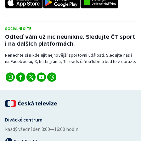
Stolní tenis
Triatlon
SOCIÁLNÍ SÍTĚ
Veslování
Odteď vám už nic neunikne. Sledujte ČT sport
i na dalších platformách.
Vodní slalom
Nenechte si nikde ujít nejnovější sportovní události. Sledujte nás i
na Facebooku, X, Instagramu, Threads či YouTube a buďte v obraze.
Volejbal
Ostatní
Divácké centrum
každý všední den:
8:00—16:00 hodin