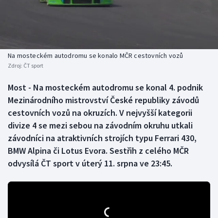
Baseball a softbal
Soutěže
Basketbal
Historické návraty
Biatlon
Aplikace ČT sport
Na mosteckém autodromu se konalo MČR cestovních vozů
Zdroj:
ČT sport
Boby a skeleton
AZ kvíz
Most - Na mosteckém autodromu se konal 4. podnik
Mezinárodního mistrovství České republiky závodů
Box
cestovních vozů na okruzích. V nejvyšší kategorii
Curling
divize 4 se mezi sebou na závodním okruhu utkali
závodníci na atraktivních strojích typu Ferrari 430,
Dostihy
BMW Alpina či Lotus Evora. Sestřih z celého MČR
odvysílá ČT sport v úterý 11. srpna ve 23:45.
Florbal
Futsal
Golf