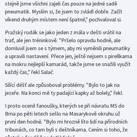
stejně jsme všichni zajeli čas pouze na jedné sadě
Stolní tenis
pneumatik. Myslím si, že jsem to zvládl dobře. Začít
víkend druhým místem není špatné," pochvaloval si.
Triatlon
Pražský rodák se jako jeden z mála v dešti vrátil na
Veslování
trať, ale jen tréninkově. "Pršelo opravdu hodně, ale
domluvil jsem se s týmem, aby mi vyměnili pneumatiky
Vodní slalom
a upravili nastavení. Přece jen, ještě nejsem s pirellkama
Volejbal
na mokru nejlepší kamarád, takže jsme se snažili využít
každý čas," řekl Salač.
Ostatní
Sílící déšť ale způsoboval problémy. "Bylo to jak na
jezeře. Na konci mě ty padající kapky až bolely," řekl.
I proto ocenil fanoušky, kterých se při návratu MS do
Brna po pěti letech sešlo na Masarykově okruhu už
první den hodně. "Bylo mi hrozně líto lidí na přírodních
tribunách, co tam byli s deštníkama. Cením si toho, že