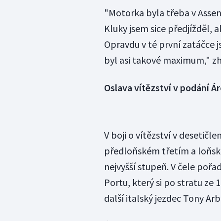
"Motorka byla třeba v Assen
Kluky jsem sice předjížděl, 
Opravdu v té první zatáčce 
byl asi takové maximum," zh
Oslava vítězství v podání Á
V boji o vítězství v desetičl
předloňském třetím a loňsk
nejvyšší stupeň. V čele pořad
Portu, který si po stratu ze 
další italský jezdec Tony Arb