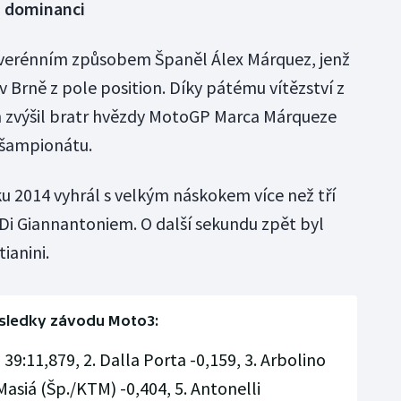
u dominanci
uverénním způsobem Španěl Álex Márquez, jenž
f v Brně z pole position. Díky pátému vítězství z
n zvýšil bratr hvězdy MotoGP Marca Márqueze
 šampionátu.
ku 2014 vyhrál s velkým náskokem více než tří
Di Giannantoniem. O další sekundu zpět byl
ianini.
sledky závodu Moto3:
39:11,879, 2. Dalla Porta -0,159, 3. Arbolino
Masiá (Šp./KTM) -0,404, 5. Antonelli