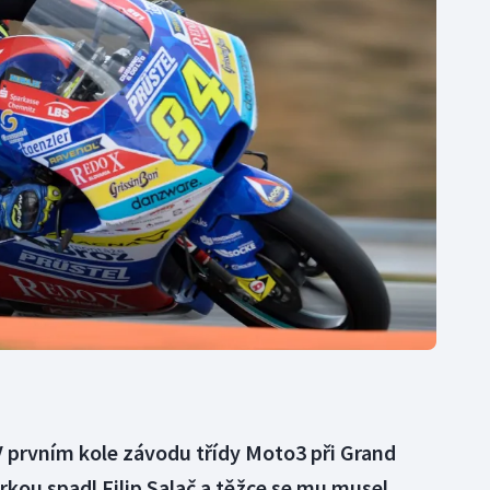
Moderní pětiboj
Triatlon
Motorsport
Veslování
Olympijské hry
Vodní slalom
Parasport
Volejbal
Plavání
Ostatní
Plážový volejbal
V prvním kole závodu třídy Moto3 při Grand
rkou spadl Filip Salač a těžce se mu musel