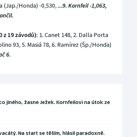
ra (Jap./Honda) -0,530,
...9. Kornfeil -1,063,
nčil.
 z 19 závodů):
1. Canet 148, 2. Dalla Porta
bolino 93, 5. Masiá 78, 6. Ramírez (Šp./Honda)
ač 6.
o jiného, žasne Ježek. Kornfeilovi na útok ze
vacátý. Na start se těším, hlásil paradoxně.