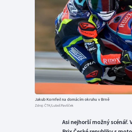
Curling
Dostihy
Florbal
Futsal
Golf
Gymnastika
Jakub Kornfeil na domácím okruhu v Brně
Zdroj:
ČTK/Luboš Pavlíček
Asi nejhorší možný scénář. 
Prix České republiky s moto