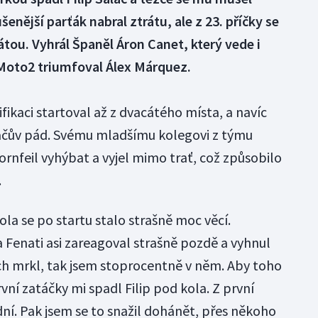
enější parťák nabral ztrátu, ale z 23. příčky se
ou. Vyhrál Španěl Áron Canet, který vede i
 Moto2 triumfoval Álex Márquez.
fikaci startoval až z dvacátého místa, a navíc
lačův pád. Svému mladšímu kolegovi z týmu
rnfeil vyhýbat a vyjel mimo trať, což způsobilo
.
la se po startu stalo strašně moc věcí.
Fenati asi zareagoval strašně pozdě a vyhnul
ych mrkl, tak jsem stoprocentně v něm. Aby toho
vní zatáčky mi spadl Filip pod kola. Z první
ní. Pak jsem se to snažil dohánět, přes někoho