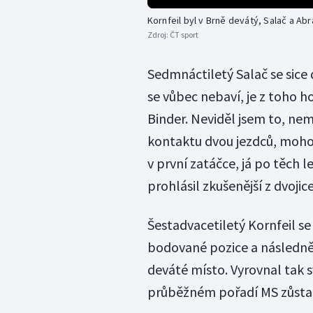
Kornfeil byl v Brně devátý, Salač a A
Zdroj:
ČT sport
Sedmnáctiletý Salač se sice d
se vůbec nebaví, je z toho ho
Binder. Neviděl jsem to, nem
kontaktu dvou jezdců, mohou
v první zatáčce, já po těch l
prohlásil zkušenější z dvojic
Šestadvacetiletý Kornfeil s
bodované pozice a následně d
deváté místo. Vyrovnal tak sv
průběžném pořadí MS zůstal