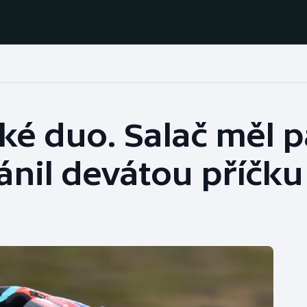
Házená
Ragby
ké duo. Salač měl p
Jezdectví
Rychlobruslení
ánil devátou příčku
Rychlostní
Judo
kanoistika
Krasobruslení
Short track
Lezení
Sportovní střelba
Lyže a snowboard
Stolní tenis