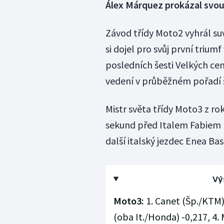
Álex Márquez prokázal svo
Závod třídy Moto2 vyhrál s
si dojel pro svůj první trium
posledních šesti Velkých ce
vedení v průběžném pořadí
Mistr světa třídy Moto3 z ro
sekund před Italem Fabiem 
další italský jezdec Enea Bast
Vý
Moto3:
1. Canet (Šp./KTM) 
(oba It./Honda) -0,217, 4. 