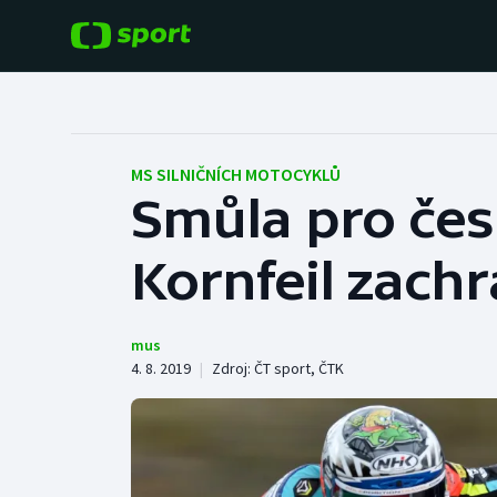
POPULÁRNÍ
DALŠÍ SPORTY
Fotbal
Americký fotbal
MS SILNIČNÍCH MOTOCYKLŮ
Smůla pro čes
Hokej
Baseball a softbal
Kornfeil zachr
Tenis
Basketbal
Atletika
Biatlon
mus
4. 8. 2019
|
Zdroj:
ČT sport
,
ČTK
Cyklistika
Boby a skeleton
Box