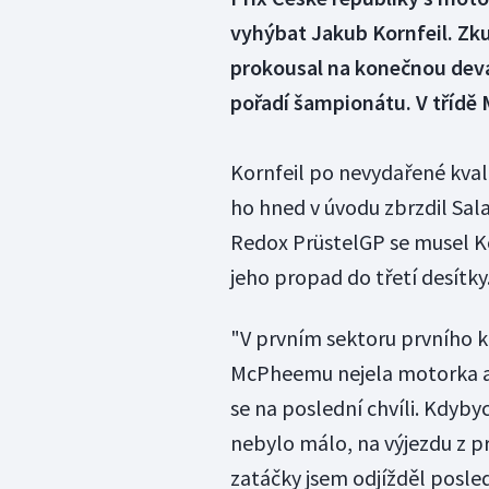
vyhýbat Jakub Kornfeil. Zkuš
prokousal na konečnou devát
pořadí šampionátu. V třídě
Kornfeil po nevydařené kvali
ho hned v úvodu zbrzdil Sa
Redox PrüstelGP se musel Ko
jeho propad do třetí desítky
"V prvním sektoru prvního ko
McPheemu nejela motorka a 
se na poslední chvíli. Kdyb
nebylo málo, na výjezdu z pr
zatáčky jsem odjížděl posled