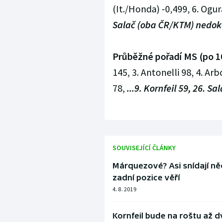
(It./Honda) -0,499, 6. Ogu
Salač (oba ČR/KTM) nedoko
Průběžné pořadí MS (po 10
145, 3. Antonelli 98, 4. Ar
78,
...9. Kornfeil 59, 26. Sal
SOUVISEJÍCÍ ČLÁNKY
Márquezové? Asi snídají něc
zadní pozice věří
4. 8. 2019
Kornfeil bude na roštu až d