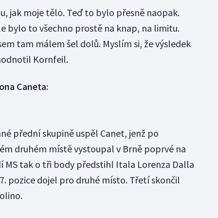
u, jak moje tělo. Teď to bylo přesně naopak.
ale bylo to všechno prostě na knap, na limitu.
jsem tam málem šel dolů. Myslím si, že výsledek
odnotil Kornfeil.
rona Caneta:
enné přední skupině uspěl Canet, jenž po
ém druhém místě vystoupal v Brně poprvé na
í MS tak o tři body předstihl Itala Lorenza Dalla
17. pozice dojel pro druhé místo. Třetí skončil
olino.