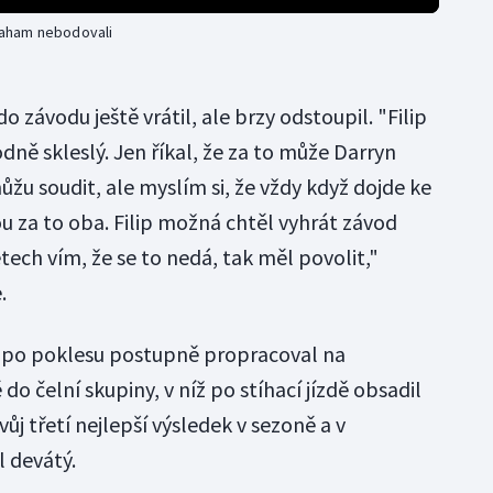
braham nebodovali
o závodu ještě vrátil, ale brzy odstoupil. "Filip
dně skleslý. Jen říkal, že za to může Darryn
ůžu soudit, ale myslím si, že vždy když dojde ke
 za to oba. Filip možná chtěl vyhrát závod
etech vím, že se to nedá, tak měl povolit,"
e.
e po poklesu postupně propracoval na
o čelní skupiny, v níž po stíhací jízdě obsadil
ůj třetí nejlepší výsledek v sezoně a v
 devátý.