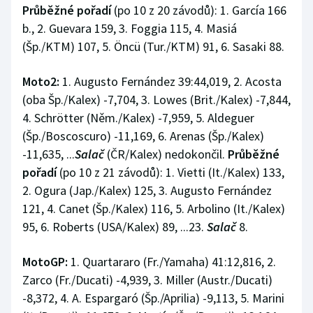
Průběžné pořadí
(po 10 z 20 závodů): 1. García 166
b., 2. Guevara 159, 3. Foggia 115, 4. Masiá
(Šp./KTM) 107, 5. Öncü (Tur./KTM) 91, 6. Sasaki 88.
Moto2:
1. Augusto Fernández 39:44,019, 2. Acosta
(oba Šp./Kalex) -7,704, 3. Lowes (Brit./Kalex) -7,844,
4. Schrötter (Něm./Kalex) -7,959, 5. Aldeguer
(Šp./Boscoscuro) -11,169, 6. Arenas (Šp./Kalex)
-11,635, ...
Salač
(ČR/Kalex) nedokončil.
Průběžné
pořadí
(po 10 z 21 závodů): 1. Vietti (It./Kalex) 133,
2. Ogura (Jap./Kalex) 125, 3. Augusto Fernández
121, 4. Canet (Šp./Kalex) 116, 5. Arbolino (It./Kalex)
95, 6. Roberts (USA/Kalex) 89, ...23.
Salač
8.
MotoGP:
1. Quartararo (Fr./Yamaha) 41:12,816, 2.
Zarco (Fr./Ducati) -4,939, 3. Miller (Austr./Ducati)
-8,372, 4. A. Espargaró (Šp./Aprilia) -9,113, 5. Marini