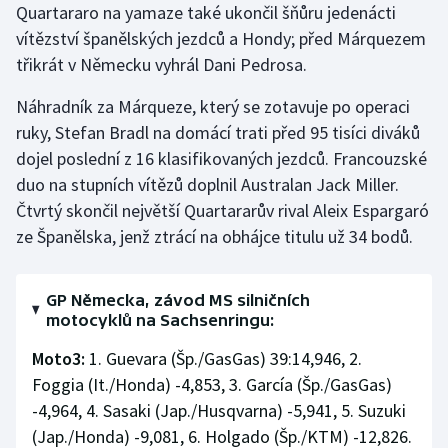
Quartararo na yamaze také ukončil šňůru jedenácti
Stolní tenis
vítězství španělských jezdců a Hondy; před Márquezem
Triatlon
třikrát v Německu vyhrál Dani Pedrosa.
Náhradník za Márqueze, který se zotavuje po operaci
Veslování
ruky, Stefan Bradl na domácí trati před 95 tisíci diváků
dojel poslední z 16 klasifikovaných jezdců. Francouzské
Vodní slalom
duo na stupních vítězů doplnil Australan Jack Miller.
Volejbal
Čtvrtý skončil největší Quartararův rival Aleix Espargaró
ze Španělska, jenž ztrácí na obhájce titulu už 34 bodů.
Ostatní
GP Německa, závod MS silničních
motocyklů na Sachsenringu:
Moto3:
1. Guevara (Šp./GasGas) 39:14,946, 2.
Foggia (It./Honda) -4,853, 3. García (Šp./GasGas)
-4,964, 4. Sasaki (Jap./Husqvarna) -5,941, 5. Suzuki
(Jap./Honda) -9,081, 6. Holgado (Šp./KTM) -12,826.