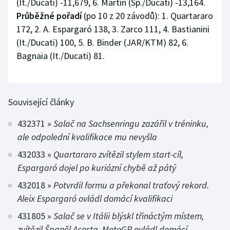
(It./Ducati) -11,679, 6. Martín (Šp./Ducati) -13,164.
Průběžné pořadí
(po 10 z 20 závodů): 1. Quartararo
172, 2. A. Espargaró 138, 3. Zarco 111, 4. Bastianini
(It./Ducati) 100, 5. B. Binder (JAR/KTM) 82, 6.
Bagnaia (It./Ducati) 81.
Související články
432371 »
Salač na Sachsenringu zazářil v tréninku,
ale odpolední kvalifikace mu nevyšla
432033 »
Quartararo zvítězil stylem start-cíl,
Espargaró dojel po kuriózní chybě až pátý
432018 »
Potvrdil formu a překonal traťový rekord.
Aleix Espargaró ovládl domácí kvalifikaci
431805 »
Salač se v Itálii blýskl třináctým místem,
zvítězil Španěl Acosta. MotoGP ovládl domácí