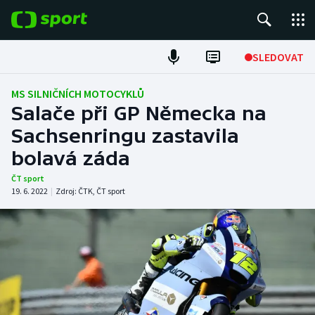
POPULÁRNÍ
SLEDOVAT
Fotbal
MS SILNIČNÍCH MOTOCYKLŮ
Salače při GP Německa na
Hokej
Sachsenringu zastavila
bolavá záda
Tenis
ČT sport
Atletika
19. 6. 2022
|
Zdroj:
ČTK
,
ČT sport
Cyklistika
DALŠÍ SPORTY
Americký fotbal
NEPŘEHLÉDNĚTE