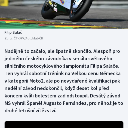
Baseball a softbal
Soutěže
Basketbal
Historické návraty
Biatlon
Aplikace ČT sport
Filip Salač
Zdroj:
ČTK/PR/Autoklub ČR
Boby a skeleton
AZ kvíz
Nadějně to začalo, ale špatně skončilo. Alespoň pro
jediného českého závodníka v seriálu světového
Box
silničního motocyklového šampionátu Filipa Salače.
Curling
Ten vyhrál sobotní trénink na Velkou cenu Německa
v kategorii Moto2, ale po nevydařené kvalifikaci pak
Dostihy
nedělní závod nedokončil, když deset kol před
koncem kvůli bolestem zad odstoupil. Desátý závod
Florbal
MS vyhrál Španěl Augusto Fernández, pro něhož je to
druhé letošní vítězství.
Futsal
Golf