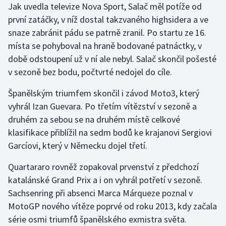
Jak uvedla televize Nova Sport, Salač měl potíže od
Olympijské hry
první zatáčky, v níž dostal takzvaného highsidera a ve
snaze zabránit pádu se patrně zranil. Po startu ze 16.
Parasport
místa se pohyboval na hraně bodované patnáctky, v
době odstoupení už v ní ale nebyl. Salač skončil pošesté
Plavání
v sezoně bez bodu, počtvrté nedojel do cíle.
Plážový volejbal
Španělským triumfem skončil i závod Moto3, který
vyhrál Izan Guevara. Po třetím vítězství v sezoně a
Ragby
druhém za sebou se na druhém místě celkové
klasifikace přiblížil na sedm bodů ke krajanovi Sergiovi
Rychlobruslení
Garcíovi, který v Německu dojel třetí.
Rychlostní kanoistika
Quartararo rovněž zopakoval prvenství z předchozí
katalánské Grand Prix a i on vyhrál potřetí v sezoně.
Short track
Sachsenring při absenci Marca Márqueze poznal v
MotoGP nového vítěze poprvé od roku 2013, kdy začala
Sportovní střelba
série osmi triumfů španělského exmistra světa.