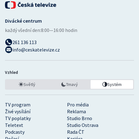
Divácké centrum
každý všední den:
8:00—16:00 hodin
261 136 113
info@ceskatelevize.cz
Vzhled
Světlý
Tmavý
Systém
TV program
Pro média
Živé vysílání
Reklama
TV poplatky
Studio Brno
Teletext
Studio Ostrava
Podcasty
Rada ČT
Počasí
Kariéra