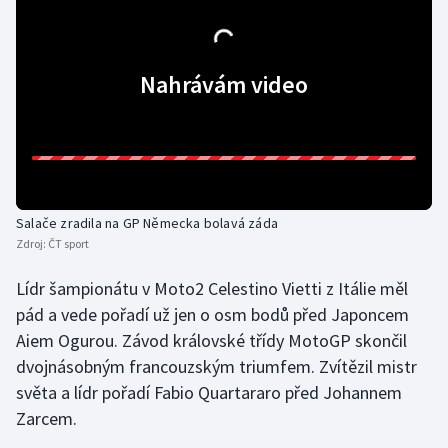
Gymnastika
Nahrávám video
Házená
Jezdectví
Judo
Salače zradila na GP Německa bolavá záda
Krasobruslení
Zdroj:
ČT sport
Lezení
Lídr šampionátu v Moto2 Celestino Vietti z Itálie měl
pád a vede pořadí už jen o osm bodů před Japoncem
Lyže a snowboard
Aiem Ogurou. Závod královské třídy MotoGP skončil
dvojnásobným francouzským triumfem. Zvítězil mistr
Moderní pětiboj
světa a lídr pořadí Fabio Quartararo před Johannem
Zarcem.
Motorsport