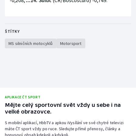
-0,208,
...14. Salač
(ČR/Boscoscuro) -0,749.
ŠTÍTKY
MS silničních motocyklů
Motorsport
APLIKACE ČT SPORT
Mějte celý sportovní svět vždy u sebe i na
velké obrazovce.
S mobilní aplikací, HbbTV a apkou iVysílání ve své chytré televizi
máte ČT sport vždy po ruce. Sledujte přímé přenosy, články a
bonusový obsah kdekoli a kdykoli.