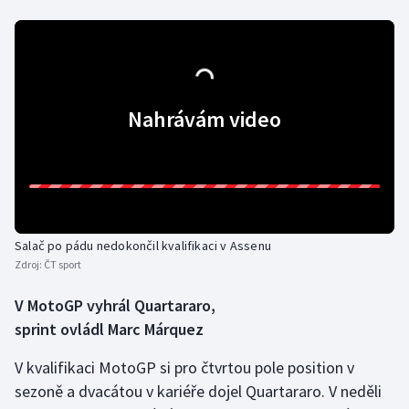
Olympijské hry
Parasport
Nahrávám video
Plavání
Plážový volejbal
Ragby
Rychlobruslení
Salač po pádu nedokončil kvalifikaci v Assenu
Zdroj:
ČT sport
Rychlostní kanoistika
V MotoGP vyhrál Quartararo,
sprint ovládl Marc Márquez
Short track
V kvalifikaci MotoGP si pro čtvrtou pole position v
Sportovní střelba
sezoně a dvacátou v kariéře dojel Quartararo. V neděli