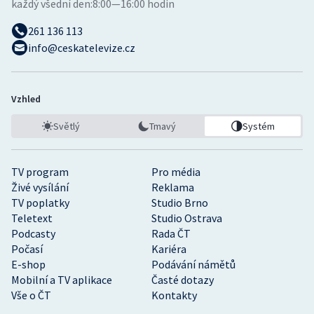
každý všední den:
8:00—16:00 hodin
261 136 113
info@ceskatelevize.cz
Vzhled
Světlý
Tmavý
Systém
TV program
Pro média
Živé vysílání
Reklama
TV poplatky
Studio Brno
Teletext
Studio Ostrava
Podcasty
Rada ČT
Počasí
Kariéra
E-shop
Podávání námětů
Mobilní a TV aplikace
Časté dotazy
Vše o ČT
Kontakty