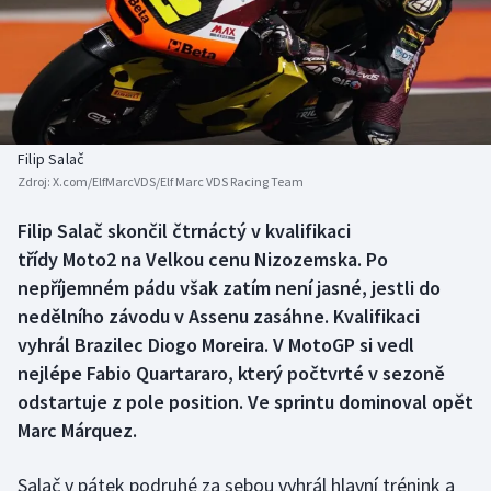
Baseball a softbal
Soutěže
Basketbal
Historické návraty
Biatlon
Aplikace ČT sport
Filip Salač
Boby a skeleton
AZ kvíz
Zdroj:
X.com/ElfMarcVDS/Elf Marc VDS Racing Team
Box
Filip Salač skončil čtrnáctý v kvalifikaci
třídy Moto2 na Velkou cenu Nizozemska. Po
Curling
nepříjemném pádu však zatím není jasné, jestli do
nedělního závodu v Assenu zasáhne. Kvalifikaci
Dostihy
vyhrál Brazilec Diogo Moreira. V MotoGP si vedl
nejlépe Fabio Quartararo, který počtvrté v sezoně
Florbal
odstartuje z pole position. Ve sprintu dominoval opět
Marc Márquez.
Futsal
Salač v pátek podruhé za sebou vyhrál hlavní trénink a
Golf