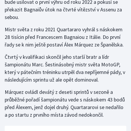
bude usilovat o první výhru od roku 2022 a pokusí se
Stolní tenis
překazit Bagnaiův útok na čtvrté vítězství v Assenu za
sebou.
Triatlon
Mistr světa z roku 2021 Quartararo vyhrál s náskokem
Veslování
28 tisícin před Francescem Bagnaiou z Itálie. Do první
řady se k nim ještě postaví Álex Márquez ze Španělska.
Vodní slalom
Čtvrtý v kvalifikaci skončil jeho starší bratr a lídr
Volejbal
šampionátu Marc. Šestinásobný mistr světa MotoGP,
který v pátečním tréninku utrpěl dva nepříjemné pády, v
Ostatní
následujícím sprintu už ale opět dominoval.
Márquez ovládl devátý z deseti sprintů v sezoně a
průběžné pořadí šampionátu vede s náskokem 43 bodů
před Álexem, jenž dojel druhý. Quartararovi se nedařilo
a po startu z prvního místa závod nedokončil.