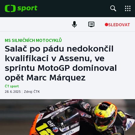
POPULÁRNÍ
SLEDOVAT
Fotbal
MS SILNIČNÍCH MOTOCYKLŮ
Salač po pádu nedokončil
Hokej
kvalifikaci v Assenu, ve
sprintu MotoGP dominoval
Tenis
opět Marc Márquez
Atletika
ČT sport
28. 6. 2025
|
Zdroj:
ČTK
Cyklistika
DALŠÍ SPORTY
Americký fotbal
NEPŘEHLÉDNĚTE