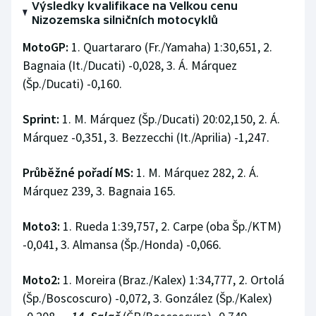
Výsledky kvalifikace na Velkou cenu
Nizozemska silničních motocyklů
MotoGP:
1. Quartararo (Fr./Yamaha) 1:30,651, 2.
Bagnaia (It./Ducati) -0,028, 3. Á. Márquez
(Šp./Ducati) -0,160.
Sprint:
1. M. Márquez (Šp./Ducati) 20:02,150, 2. Á.
Márquez -0,351, 3. Bezzecchi (It./Aprilia) -1,247.
Průběžné pořadí MS:
1. M. Márquez 282, 2. Á.
Márquez 239, 3. Bagnaia 165.
Moto3:
1. Rueda 1:39,757, 2. Carpe (oba Šp./KTM)
-0,041, 3. Almansa (Šp./Honda) -0,066.
Moto2:
1. Moreira (Braz./Kalex) 1:34,777, 2. Ortolá
(Šp./Boscoscuro) -0,072, 3. González (Šp./Kalex)