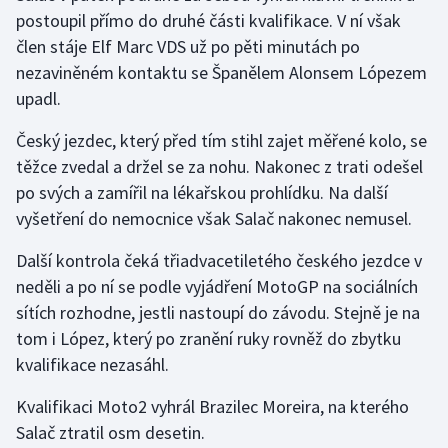
postoupil přímo do druhé části kvalifikace. V ní však
člen stáje Elf Marc VDS už po pěti minutách po
Gymnastika
nezaviněném kontaktu se Španělem Alonsem Lópezem
Házená
upadl.
Český jezdec, který před tím stihl zajet měřené kolo, se
Jezdectví
těžce zvedal a držel se za nohu. Nakonec z trati odešel
Judo
po svých a zamířil na lékařskou prohlídku. Na další
vyšetření do nemocnice však Salač nakonec nemusel.
Krasobruslení
Další kontrola čeká třiadvacetiletého českého jezdce v
neděli a po ní se podle vyjádření MotoGP na sociálních
Lezení
sítích rozhodne, jestli nastoupí do závodu. Stejně je na
Lyže a snowboard
tom i López, který po zranění ruky rovněž do zbytku
kvalifikace nezasáhl.
Moderní pětiboj
Kvalifikaci Moto2 vyhrál Brazilec Moreira, na kterého
Motorsport
Salač ztratil osm desetin.