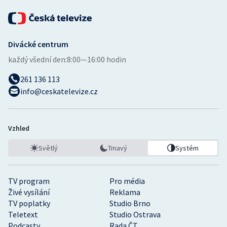
Divácké centrum
každý všední den:
8:00—16:00 hodin
261 136 113
info@ceskatelevize.cz
Vzhled
Světlý
Tmavý
Systém
TV program
Pro média
Živé vysílání
Reklama
TV poplatky
Studio Brno
Teletext
Studio Ostrava
Podcasty
Rada ČT