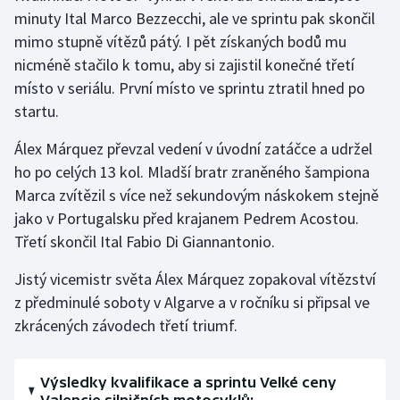
minuty Ital Marco Bezzecchi, ale ve sprintu pak skončil
Olympijské hry
mimo stupně vítězů pátý. I pět získaných bodů mu
nicméně stačilo k tomu, aby si zajistil konečné třetí
Parasport
místo v seriálu. První místo ve sprintu ztratil hned po
startu.
Plavání
Álex Márquez převzal vedení v úvodní zatáčce a udržel
Plážový volejbal
ho po celých 13 kol. Mladší bratr zraněného šampiona
Marca zvítězil s více než sekundovým náskokem stejně
Ragby
jako v Portugalsku před krajanem Pedrem Acostou.
Třetí skončil Ital Fabio Di Giannantonio.
Rychlobruslení
Jistý vicemistr světa Álex Márquez zopakoval vítězství
Rychlostní kanoistika
z předminulé soboty v Algarve a v ročníku si připsal ve
zkrácených závodech třetí triumf.
Short track
Sportovní střelba
Výsledky kvalifikace a sprintu Velké ceny