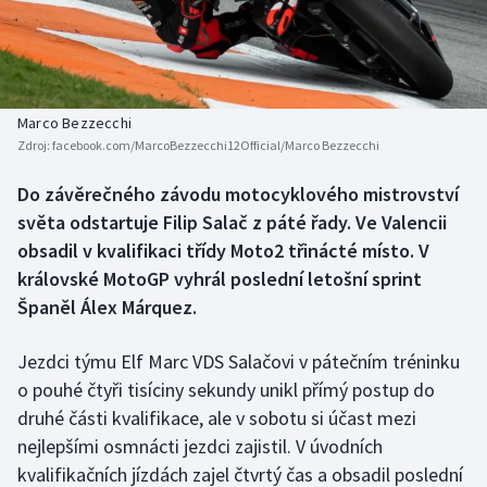
Baseball a softbal
Soutěže
Basketbal
Historické návraty
Biatlon
Aplikace ČT sport
Marco Bezzecchi
Zdroj:
facebook.com/MarcoBezzecchi12Official/Marco Bezzecchi
Boby a skeleton
AZ kvíz
Do závěrečného závodu motocyklového mistrovství
světa odstartuje Filip Salač z páté řady. Ve Valencii
Box
obsadil v kvalifikaci třídy Moto2 třinácté místo. V
Curling
královské MotoGP vyhrál poslední letošní sprint
Španěl Álex Márquez.
Dostihy
Jezdci týmu Elf Marc VDS Salačovi v pátečním tréninku
Florbal
o pouhé čtyři tisíciny sekundy unikl přímý postup do
druhé části kvalifikace, ale v sobotu si účast mezi
Futsal
nejlepšími osmnácti jezdci zajistil. V úvodních
kvalifikačních jízdách zajel čtvrtý čas a obsadil poslední
Golf