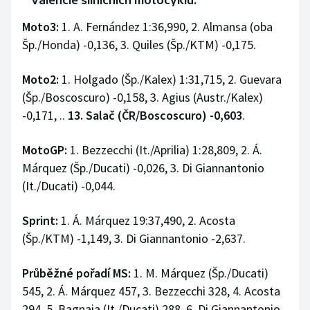
Valencie silničních motocyklů:
Stolní tenis
Moto3:
1. A. Fernández 1:36,990, 2. Almansa (oba
Triatlon
Šp./Honda) -0,136, 3. Quiles (Šp./KTM) -0,175.
Veslování
Moto2:
1. Holgado (Šp./Kalex) 1:31,715, 2. Guevara
(Šp./Boscoscuro) -0,158, 3. Agius (Austr./Kalex)
Vodní slalom
-0,171, ..
13. Salač (ČR/Boscoscuro) -0,603
.
Volejbal
MotoGP:
1. Bezzecchi (It./Aprilia) 1:28,809, 2. Á.
Márquez (Šp./Ducati) -0,026, 3. Di Giannantonio
Ostatní
(It./Ducati) -0,044.
Sprint:
1. Á. Márquez 19:37,490, 2. Acosta
(Šp./KTM) -1,149, 3. Di Giannantonio -2,637.
Průběžné pořadí MS:
1. M. Márquez (Šp./Ducati)
545, 2. Á. Márquez 457, 3. Bezzecchi 328, 4. Acosta
294, 5. Bagnaia (It./Ducati) 288, 6. Di Giannantonio