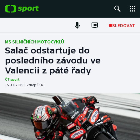
POPULÁRNÍ
SLEDOVAT
Fotbal
MS SILNIČNÍCH MOTOCYKLŮ
Salač odstartuje do
Hokej
posledního závodu ve
Valencii z páté řady
Tenis
ČT sport
Atletika
15. 11. 2025
|
Zdroj:
ČTK
Cyklistika
DALŠÍ SPORTY
Americký fotbal
NEPŘEHLÉDNĚTE