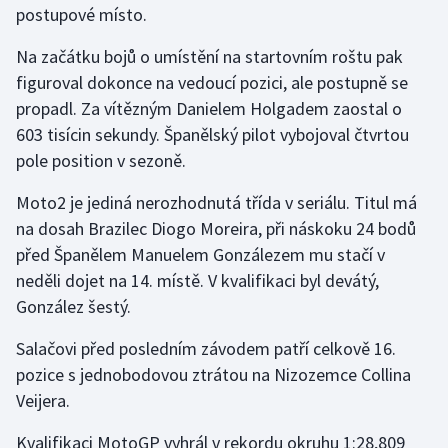
postupové místo.
Gymnastika
Na začátku bojů o umístění na startovním roštu pak
figuroval dokonce na vedoucí pozici, ale postupně se
Házená
propadl. Za vítězným Danielem Holgadem zaostal o
603 tisícin sekundy. Španělský pilot vybojoval čtvrtou
Jezdectví
pole position v sezoně.
Judo
Moto2 je jediná nerozhodnutá třída v seriálu. Titul má
na dosah Brazilec Diogo Moreira, při náskoku 24 bodů
Krasobruslení
před Španělem Manuelem Gonzálezem mu stačí v
neděli dojet na 14. místě. V kvalifikaci byl devátý,
Lezení
González šestý.
Lyže a snowboard
Salačovi před posledním závodem patří celkově 16.
pozice s jednobodovou ztrátou na Nizozemce Collina
Moderní pětiboj
Veijera.
Motorsport
Kvalifikaci MotoGP vyhrál v rekordu okruhu 1:28,809