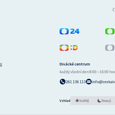
Č
Divácké centrum
ů
každý všední den:
8:00—16:00 ho
261 136 113
info@ceskate
Vzhled
Světlý
Tmavý