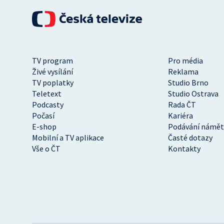
TV program
Pro média
Živé vysílání
Reklama
TV poplatky
Studio Brno
Teletext
Studio Ostrava
Podcasty
Rada ČT
Počasí
Kariéra
E-shop
Podávání námět
Mobilní a TV aplikace
Časté dotazy
Vše o ČT
Kontakty