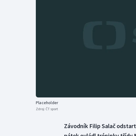
Curling
Dostihy
Florbal
Futsal
Golf
Gymnastika
Placeholder
Zdroj:
ČT sport
Závodník Filip Salač odstart
pátek ovládl tréninky třídy 