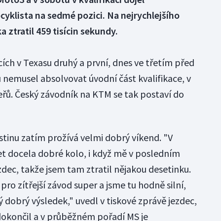
yklista na sedmé pozici. Na nejrychlejšího
ztratil 459 tisícin sekundy.
cích v Texasu druhý a první, dnes ve třetím před
u nemusel absolvovat úvodní část kvalifikace, v
eřů. Český závodník na KTM se tak postaví do
ustinu zatím prožívá velmi dobrý víkend. "V
jet docela dobré kolo, i když mě v posledním
zdec, takže jsem tam ztratil nějakou desetinku.
pro zítřejší závod super a jsme tu hodně silní,
ý dobrý výsledek," uvedl v tiskové zprávě jezdec,
dokončil a v průběžném pořadí MS je