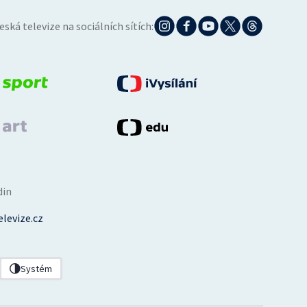
eská televize na sociálních sítích:
din
levize.cz
Systém