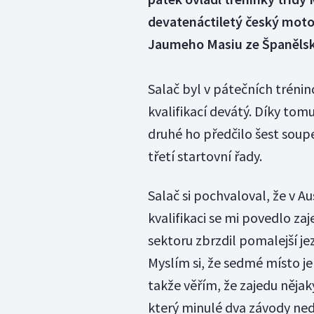
devatenáctiletý český motoc
Jaumeho Masiu ze Španělska 
Salač byl v pátečních trénin
kvalifikací devátý. Díky tom
druhé ho předčilo šest soup
třetí startovní řady.
Salač si pochvaloval, že v A
kvalifikaci se mi povedlo za
sektoru zbrzdil pomalejší je
Myslím si, že sedmé místo je 
takže věřím, že zajedu nějak
který minulé dva závody ne