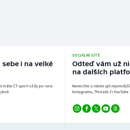
SOCIÁLNÍ SÍTĚ
 sebe i na velké
Odteď vám už nic
na dalších platf
izi máte ČT sport vždy po ruce.
Nenechte si nikde ujít nejnovější
ykoli.
Instagramu, Threads či YouTube 