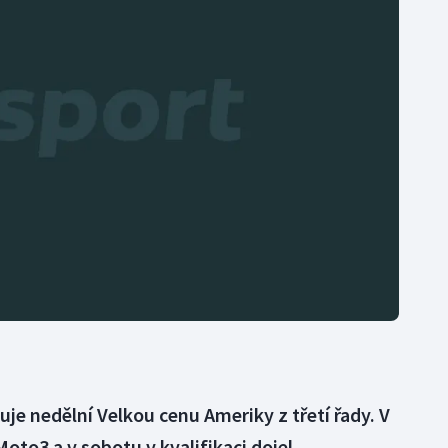
Moderní pětiboj
Triatlon
Motorsport
Veslování
Olympijské hry
Vodní slalom
Parasport
Volejbal
Plavání
Ostatní
Plážový volejbal
uje nedělní Velkou cenu Ameriky z třetí řady. V
Moto3 a v sobotu v kvalifikaci dojel