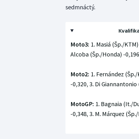
sedmnáctý.
Kvalifik
Moto3:
1. Masiá (Šp./KTM) 
Alcoba (Šp./Honda) -0,196,
Moto2:
1. Fernández (Šp./K
-0,320, 3. Di Giannantonio (
MotoGP:
1. Bagnaia (It./D
-0,348, 3. M. Márquez (Šp.