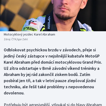
Baseball a softbal
Soutěže
Basketbal
Historické návraty
Biatlon
Aplikace ČT sport
Motocyklový jezdec Karel Abraham
Boby a skeleton
AZ kvíz
Zdroj:
ČTK/Igor Zehl
Box
Odblokovat psychickou brzdu v závodech, přeje si
jediný český zástupce v nejsilnější kubatuře MotoGP
Curling
Karel Abraham před domácí motocyklovou Grand Prix.
Už zítra odstartuje v Brně závodní víkend tréninky a
Dostihy
Abraham by jej rád zakončil ziskem bodů. Zatím
posbíral jen tři, a tak v letní pauze zlepšoval jízdní
Florbal
techniku, ale řešil také problémy s nepovedenou
dovolenou.
Futsal
Potřebuju být agresivnější, vtloukal si do hlavy Abraham
Golf