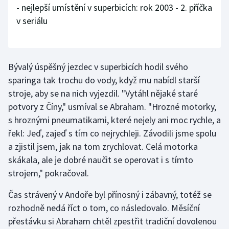
- nejlepší umístění v superbicích: rok 2003 - 2. příčka
v seriálu
Bývalý úspěšný jezdec v superbicích hodil svého
sparinga tak trochu do vody, když mu nabídl starší
stroje, aby se na nich vyjezdil. "Vytáhl nějaké staré
potvory z Číny," usmíval se Abraham. "Hrozné motorky,
s hroznými pneumatikami, které nejely ani moc rychle, a
řekl: Jeď, zajeď s tím co nejrychleji. Závodili jsme spolu
a zjistil jsem, jak na tom zrychlovat. Celá motorka
skákala, ale je dobré naučit se operovat i s tímto
strojem," pokračoval.
Čas strávený v Andoře byl přínosný i zábavný, totéž se
rozhodně nedá říct o tom, co následovalo. Měsíční
přestávku si Abraham chtěl zpestřit tradiční dovolenou