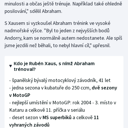
minulosti a občas ještě trénuje. Například také ohledně
posilování," sdělil Abraham.
S Xausem si vyzkoušel Abraham trénink ve vysoké
nadmořské výšce. "Byl to jeden z nejvyšších bodů
Andorry, kam se normálně autem nedostanete. Ale spíš
jsme jezdili než běhali, to nebyl hlavní cíl," upřesnil.
Kdo je Rubén Xaus, s nímž Abraham
trénoval?
- španělský bývalý motocyklový závodník, 41 let
- jedna sezona v kubatuře do 250 ccm,
dvě sezony
v MotoGP
- nejlepší umístění v MotoGP: rok 2004 - 3. místo v
Kataru a celkově 11. příčka v seriálu
- deset sezon v
MS
superbiků
a celkově
11
vyhraných závodů