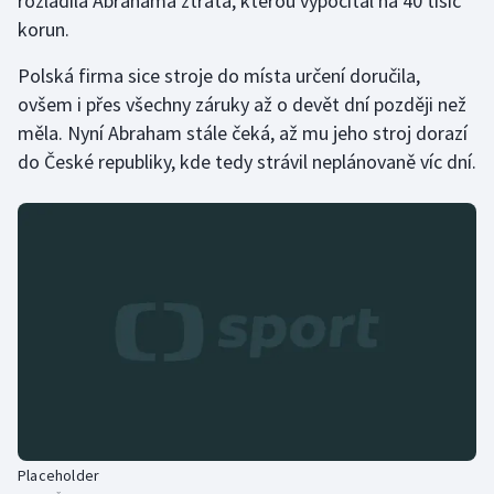
rozladila Abrahama ztráta, kterou vypočítal na 40 tisíc
korun.
Polská firma sice stroje do místa určení doručila,
ovšem i přes všechny záruky až o devět dní později než
měla. Nyní Abraham stále čeká, až mu jeho stroj dorazí
do České republiky, kde tedy strávil neplánovaně víc dní.
Placeholder