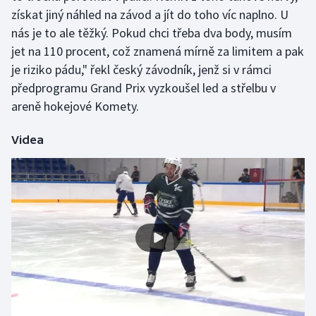
získat jiný náhled na závod a jít do toho víc naplno. U
Olympijské hry
nás je to ale těžký. Pokud chci třeba dva body, musím
jet na 110 procent, což znamená mírně za limitem a pak
Parasport
je riziko pádu," řekl český závodník, jenž si v rámci
předprogramu Grand Prix vyzkoušel led a střelbu v
Plavání
areně hokejové Komety.
Plážový volejbal
Videa
Ragby
Rychlobruslení
Rychlostní kanoistika
Short track
Sportovní střelba