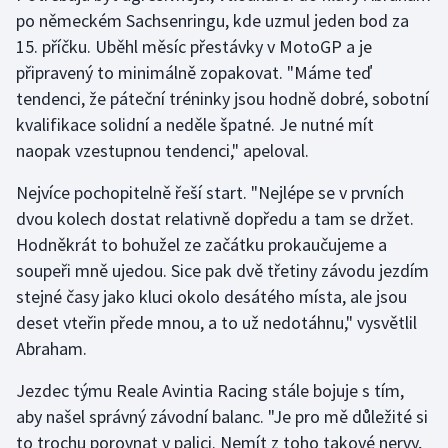
po německém Sachsenringu, kde uzmul jeden bod za
15. příčku. Uběhl měsíc přestávky v MotoGP a je
Gymnastika
připravený to minimálně zopakovat. "Máme teď
Házená
tendenci, že páteční tréninky jsou hodně dobré, sobotní
kvalifikace solidní a neděle špatné. Je nutné mít
Jezdectví
naopak vzestupnou tendenci," apeloval.
Judo
Nejvíce pochopitelně řeší start. "Nejlépe se v prvních
dvou kolech dostat relativně dopředu a tam se držet.
Krasobruslení
Hodněkrát to bohužel ze začátku prokaučujeme a
soupeři mně ujedou. Sice pak dvě třetiny závodu jezdím
Lezení
stejné časy jako kluci okolo desátého místa, ale jsou
deset vteřin přede mnou, a to už nedotáhnu," vysvětlil
Lyže a snowboard
Abraham.
Moderní pětiboj
Jezdec týmu Reale Avintia Racing stále bojuje s tím,
aby našel správný závodní balanc. "Je pro mě důležité si
Motorsport
to trochu porovnat v palici. Nemít z toho takové nervy,