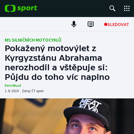
POPULÁRNÍ
SLEDOVAT
Fotbal
MS SILNIČNÍCH MOTOCYKLŮ
Pokažený motovýlet z
Hokej
Kyrgyzstánu Abrahama
nerozhodil a vštěpuje si:
Tenis
Půjdu do toho víc naplno
Atletika
Petr Musil
1. 8. 2019
|
Zdroj:
ČT sport
Cyklistika
DALŠÍ SPORTY
Americký fotbal
NEPŘEHLÉDNĚTE