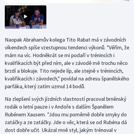
Stolní tenis
Triatlon
Veslování
Naopak Abrahamův kolega Tito Rabat má v závodních
víkendech spíše vzestupnou tendenci výkonů. "Věřím, že
Vodní slalom
mám na víc. Hodněkrát se mi podaří v trénincích i
Volejbal
kvalifikacích být před ním, ale v závodě mě trochu něco
brzdí a blokuje. Tito nejede líp, ale stejně v trénincích,
Ostatní
kvalifikacích i závodech," povídal na adresu španělského
parťáka, který zatím uzmul 14 bodů.
Na zlepšení svých jízdních vlastností pracoval brněnský
rodák o letní pauze i v Andoře s dalším Španělem
Rubénem Xausem. "Jdou mu poměrně dobře smyky do
zatáčky a ze zatáčky. Jde o věc, která se od Rubéna dá
dost dobře učit. Ukázal mně styl, jakým trénoval v