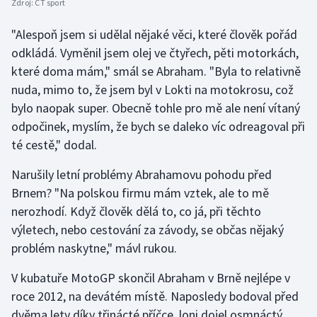
Zdroj:
ČT sport
"Alespoň jsem si udělal nějaké věci, které člověk pořád
odkládá. Vyměnil jsem olej ve čtyřech, pěti motorkách,
které doma mám," smál se Abraham. "Byla to relativně
nuda, mimo to, že jsem byl v Lokti na motokrosu, což
bylo naopak super. Obecně tohle pro mě ale není vítaný
odpočinek, myslím, že bych se daleko víc odreagoval při
té cestě," dodal.
Narušily letní problémy Abrahamovu pohodu před
Brnem? "Na polskou firmu mám vztek, ale to mě
nerozhodí. Když člověk dělá to, co já, při těchto
výletech, nebo cestování za závody, se občas nějaký
problém naskytne," mávl rukou.
V kubatuře MotoGP skončil Abraham v Brně nejlépe v
roce 2012, na devátém místě. Naposledy bodoval před
dvěma lety díky třinácté příčce, loni dojel osmnáctý