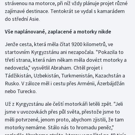
strávenou na motorce, při níž vždy plánuje projet různé
zajímavé destinace. Tentokrát se vydal s kamarádem
do střední Asie.
Vše naplánované, zaplacené a motorky nikde
Jenže cesta, která měla čítat 9200 kilometrů, ve
startovním Kyrgyzstánu ani nezapočala. "Pokazila to
třetí strana, která nám někam měla dovézt motorky a
nedovezla," vysvětlil Abraham. Chtěl projet i
Tádžikistán, Uzbekistán, Turkmenistán, Kazachstán a
Rusko. V záloze měl i cestu přes Arménii, Ázerbájdžán
nebo Turecko.
Už z Kyrgyzstánu ale čeští motorkáři letěli zpět. "Jeli
jsme v uvozovkách přes půl světa, přestože jsme to
měli potvrzené, jenom proto, abychom zjistili, že tam
motorky nemáme. Stálo nás to hromadu peněz,"